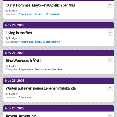
Curry, Pommes, Mayo – natÃ¼rlich per Mail
By
Ludger
Categories:
Allgemeines
,
Kunden
,
Restaurant
Nov 28, 2008
Living in the Box
By
Ludger
Categories:
Allgemeines
,
Event
,
Ã–ffentlichkeit
Nov 26, 2008
Eine Woche zu frÃ¼h!
By
Ludger
Categories:
Allgemeines
,
Genussvolles
,
Kunden
Nov 26, 2008
Warten auf einen neuen Lebensmittelskandal
By
Ludger
Categories:
Allgemeines
Nov 24, 2008
Advent, Advent, ein…