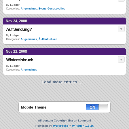
By
Ludger
Categories:
Allgemeines
,
Event
,
Genussvolles
Nov 24, 2008
Auf Sendung?
By
Ludger
Categories:
Allgemeines
,
Ã–ffentlichkeit
Nov 22, 2008
Wintereinbruch
By
Ludger
Categories:
Allgemeines
Load more entries...
Mobile Theme
All content Copyright Essen kommen!
Powered by
WordPress
+
WPtouch 1.9.26