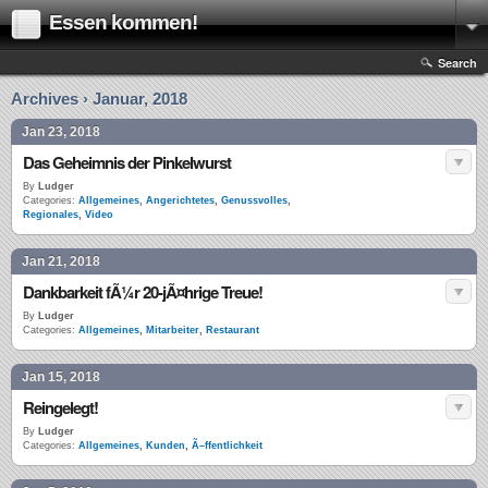
Essen kommen!
Search
Archives › Januar, 2018
Jan 23, 2018
Das Geheimnis der Pinkelwurst
By
Ludger
Categories:
Allgemeines
,
Angerichtetes
,
Genussvolles
,
Regionales
,
Video
Jan 21, 2018
Dankbarkeit fÃ¼r 20-jÃ¤hrige Treue!
By
Ludger
Categories:
Allgemeines
,
Mitarbeiter
,
Restaurant
Jan 15, 2018
Reingelegt!
By
Ludger
Categories:
Allgemeines
,
Kunden
,
Ã–ffentlichkeit