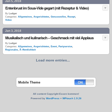
Jan 5, 2018
Entenbrust im Sous-Vide gegart (mit Rezeptur & Video)
By
Ludger
Categories:
Allgemeines
,
Angerichtetes
,
Genussvolles
,
Rezept
,
Video
Jan 3, 2018
Musikalisch und kulinarisch – Geschmack mit viel Applaus
By
Ludger
Categories:
Allgemeines
,
Angerichtetes
,
Event
,
Partyservice
,
Regionales
,
Ã–ffentlichkeit
Load more entries...
Mobile Theme
All content Copyright Essen kommen!
Powered by
WordPress
+
WPtouch 1.9.26