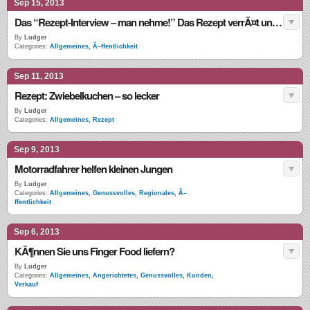
Sep 15, 2013
Das “Rezept-Interview – man nehme!” Das Rezept verrÃ¤t uns: Jens Heim
By
Ludger
Categories:
Allgemeines
,
Ã–ffentlichkeit
Sep 11, 2013
Rezept: Zwiebelkuchen – so lecker
By
Ludger
Categories:
Allgemeines
,
Rezept
Sep 9, 2013
Motorradfahrer helfen kleinen Jungen
By
Ludger
Categories:
Allgemeines
,
Genussvolles
,
Regionales
,
Ã–
ffentlichkeit
Sep 6, 2013
KÃ¶nnen Sie uns Finger Food liefern?
By
Ludger
Categories:
Allgemeines
,
Angerichtetes
,
Genussvolles
,
Kunden
,
Verkauf