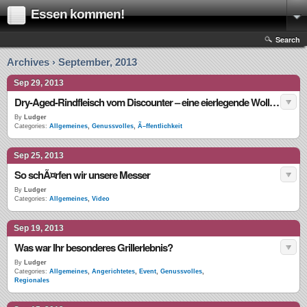
Essen kommen!
Search
Archives › September, 2013
Sep 29, 2013
Dry-Aged-Rindfleisch vom Discounter – eine eierlegende Wollmilchsau?
By
Ludger
Categories:
Allgemeines
,
Genussvolles
,
Ã–ffentlichkeit
Sep 25, 2013
So schÃ¤rfen wir unsere Messer
By
Ludger
Categories:
Allgemeines
,
Video
Sep 19, 2013
Was war Ihr besonderes Grillerlebnis?
By
Ludger
Categories:
Allgemeines
,
Angerichtetes
,
Event
,
Genussvolles
,
Regionales