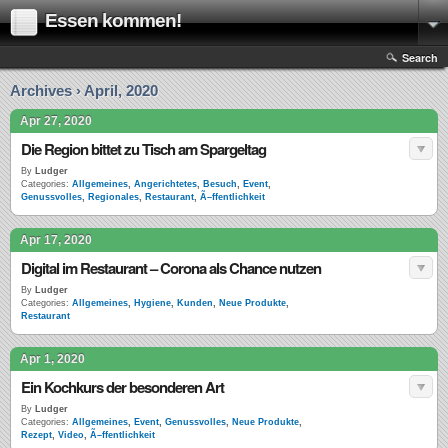
Essen kommen!
Search
Archives › April, 2020
Apr 27, 2020
Die Region bittet zu Tisch am Spargeltag
By
Ludger
Categories:
Allgemeines
,
Angerichtetes
,
Besuch
,
Event
,
Genussvolles
,
Regionales
,
Restaurant
,
Ã–ffentlichkeit
Apr 17, 2020
Digital im Restaurant – Corona als Chance nutzen
By
Ludger
Categories:
Allgemeines
,
Hygiene
,
Kunden
,
Neue Produkte
,
Restaurant
Apr 1, 2020
Ein Kochkurs der besonderen Art
By
Ludger
Categories:
Allgemeines
,
Event
,
Genussvolles
,
Neue Produkte
,
Rezept
,
Video
,
Ã–ffentlichkeit