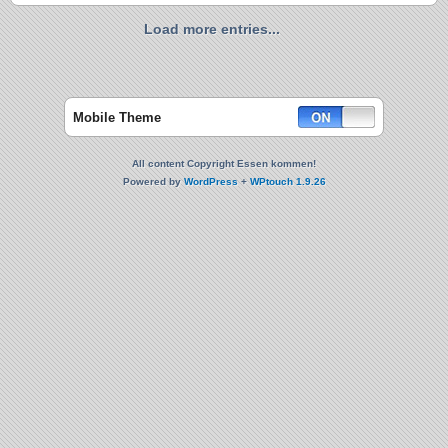
Load more entries...
Mobile Theme
All content Copyright Essen kommen!
Powered by
WordPress
+
WPtouch 1.9.26