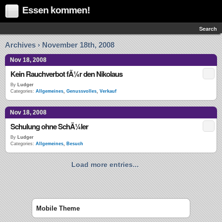
Essen kommen!
Search
Archives › November 18th, 2008
Nov 18, 2008
Kein Rauchverbot fÃ¼r den Nikolaus
By
Ludger
Categories:
Allgemeines
,
Genussvolles
,
Verkauf
Nov 18, 2008
Schulung ohne SchÃ¼ler
By
Ludger
Categories:
Allgemeines
,
Besuch
Load more entries...
Mobile Theme