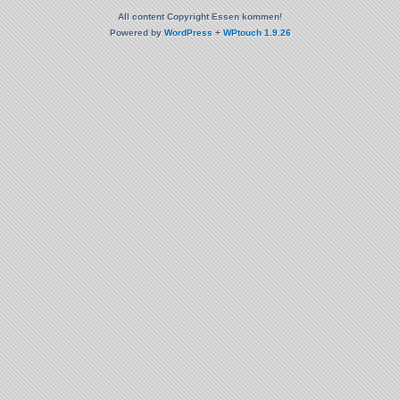
All content Copyright Essen kommen!
Powered by
WordPress
+
WPtouch 1.9.26