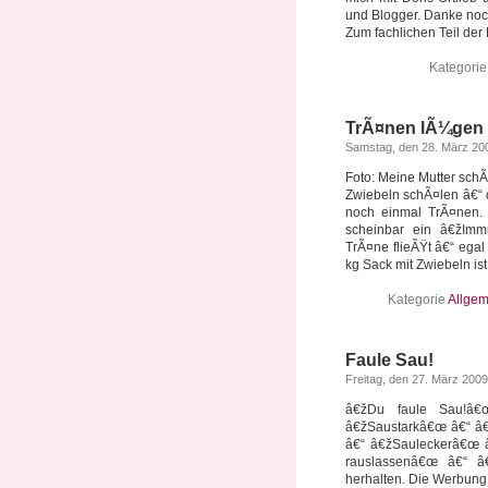
und Blogger. Danke noc
Zum fachlichen Teil der 
Kategori
TrÃ¤nen lÃ¼gen
Samstag, den 28. März 20
Foto: Meine Mutter schÃ
Zwiebeln schÃ¤len â€“ 
noch einmal TrÃ¤nen. 
scheinbar ein â€žImm
TrÃ¤ne flieÃŸt â€“ ega
kg Sack mit Zwiebeln ist 
Kategorie
Allgem
Faule Sau!
Freitag, den 27. März 2009
â€žDu faule Sau!â
â€žSaustarkâ€œ â€“ â
â€“ â€žSauleckerâ€œ 
rauslassenâ€œ â€“ â
herhalten. Die Werbun