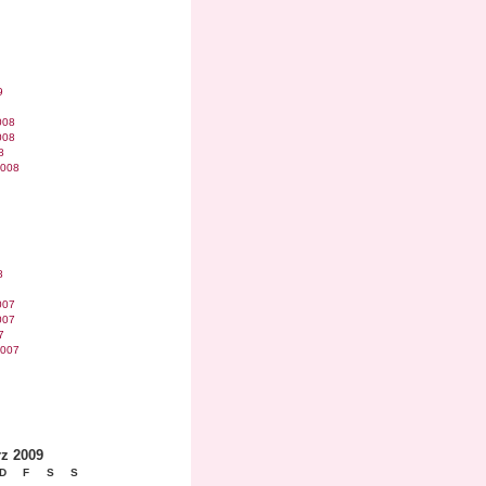
9
008
008
8
2008
8
007
007
7
2007
z 2009
D
F
S
S