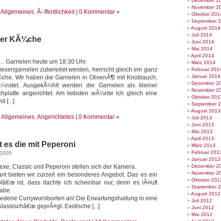
Dezember 2
November 2
e
Allgemeines
,
Ã–ffentlichkeit
|
0 Kommentar »
Oktober 201
September 
August 2014
Juli 2014
 der KÃ¼che
Juni 2014
Mai 2014
April 2014
ft… Garnelen heute um 18:30 Uhr.
März 2014
sengarnelen zubereitet werden, herrscht gleich ein ganz
Februar 201
Januar 2014
¼che. Wir haben die Garnelen in OlivenÃ¶l mit Knoblauch,
Dezember 2
Ã¼nstet. AusgekÃ¼hlt werden die Garnelen als kleiner
November 2
schplatte angerichtet. Am liebsten wÃ¼rde ich gleich eine
Oktober 201
 [...]
September 
August 2013
e
Allgemeines
,
Angerichtetes
|
0 Kommentar »
Juli 2013
Juni 2013
Mai 2013
April 2013
 es die mit Peperoni
März 2013
Februar 201
 2009
Januar 2013
xe, Classic und Peperoni stellen sich der Kamera.
Dezember 2
November 2
ant bieten wir zurzeit ein besonderes Angebot. Das es ein
Oktober 201
â€œ ist, dass dachte ich scheinbar nur, denn es lÃ¤uft
September 
habe.
August 2012
iedene Currywurstsorten an! Die Erwartungshaltung in eine
Juli 2012
klassischâ€œ geprÃ¤gt. Exotische [...]
Juni 2012
Mai 2012