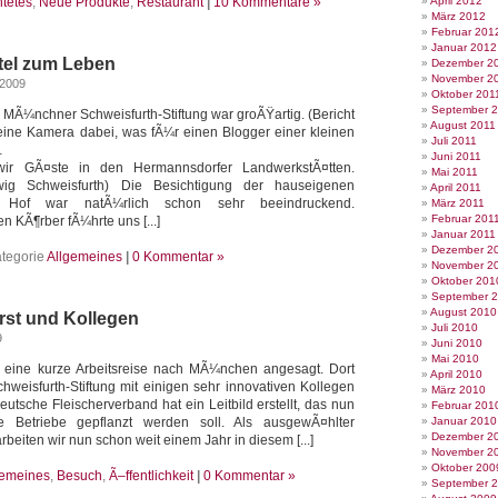
htetes
,
Neue Produkte
,
Restaurant
|
10 Kommentare »
April 2012
März 2012
Februar 201
Januar 2012
ttel zum Leben
Dezember 2
November 2
 2009
Oktober 201
September 
r MÃ¼nchner Schweisfurth-Stiftung war groÃŸartig. (Bericht
August 2011
 keine Kamera dabei, was fÃ¼r einen Blogger einer kleinen
Juli 2011
…
Juni 2011
ir GÃ¤ste in den Hermannsdorfer LandwerkstÃ¤tten.
Mai 2011
ig Schweisfurth) Die Besichtigung der hauseigenen
April 2011
Hof war natÃ¼rlich schon sehr beeindruckend.
März 2011
Februar 201
n KÃ¶rber fÃ¼hrte uns [...]
Januar 2011
Dezember 2
tegorie
Allgemeines
|
0 Kommentar »
November 2
Oktober 201
September 
August 2010
rst und Kollegen
Juli 2010
9
Juni 2010
Mai 2010
n eine kurze Arbeitsreise nach MÃ¼nchen angesagt. Dort
April 2010
Schweisfurth-Stiftung mit einigen sehr innovativen Kollegen
März 2010
utsche Fleischerverband hat ein Leitbild erstellt, das nun
Februar 201
 Betriebe gepflanzt werden soll. Als ausgewÃ¤hlter
Januar 2010
Dezember 2
beiten wir nun schon weit einem Jahr in diesem [...]
November 2
Oktober 200
gemeines
,
Besuch
,
Ã–ffentlichkeit
|
0 Kommentar »
September 