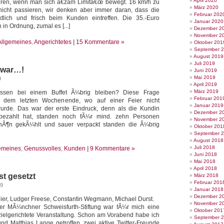
April 2020
eren, wenn man sich â€žam Limitâ€œ bewegt. 16 km/h zu
März 2020
 nicht passieren, wir denken aber immer daran, dass die
Februar 202
lich und frisch beim Kunden eintreffen. Die 35.-Euro
Januar 2020
n Ordnung, zumal es [...]
Dezember 2
November 2
Allgemeines
,
Angerichtetes
|
15 Kommentare »
Oktober 201
September 
August 2019
Juli 2019
r war…!
Juni 2019
Mai 2019
9
April 2019
März 2019
en bei einem Buffet Ã¼brig bleiben? Diese Frage
Februar 201
it dem letzten Wochenende, wo auf einer Feier nicht
Januar 2019
wurde. Das war der erste Eindruck, denn als die Kundin
Dezember 2
ezahlt hat, standen noch fÃ¼r mind. zehn Personen
November 2
chÃ¶n gekÃ¼hlt und sauer verpackt standen die Ã¼brig
Oktober 201
September 
August 2018
Juli 2018
emeines
,
Genussvolles
,
Kunden
|
9 Kommentare »
Juni 2018
Mai 2018
April 2018
t gesetzt
März 2018
Februar 201
09
Januar 2018
Dezember 2
Beier, Ludger Freese, Constantin Wegmann, Michael Durst.
November 2
 der MÃ¼nchner Schweisfurth-Stiftung war fÃ¼r mich eine
Oktober 201
ielgerichtete Veranstaltung. Schon am Vorabend habe ich
September 
und Matthias Lange getroffen, zwei aktive Twitter-Freunde