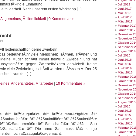
August 2017
hmals fÃ¼r die Einladung.
Juli 2017
Leitbildarbeit. Nach unserem ersten Workshop [...]
Juni 2017
Mai 2017
April 2017
e
Allgemeines
,
Ã–ffentlichkeit
|
0 Kommentar »
März 2017
Februar 201
Januar 2017
Dezember 2
 nicht…
November 2
09
Oktober 201
September 
¤lt leidenschaftlich gerne Zwiebeln
August 2016
das bedeutet fÃ¼r viele Menschen: TrÃ¤nen, TrÃ¤nen und
Juli 2016
Meine Mutter schÃ¤lt immer freiwillig Zwiebeln und hat
Juni 2016
unsystemâ€œ gegen ZwiebeltrÃ¤nen entwickelt. Keine
Mai 2016
April 2016
l wie viele Zwiebeln geschÃ¤lt werden mÃ¼ssen.Â Der 25
März 2016
schnell von der [...]
Februar 201
Januar 2016
eines
,
Angerichtetes
,
Mitarbeiter
|
10 Kommentare »
Dezember 2
November 2
Oktober 201
September 
August 2015
Juli 2015
Juni 2015
€œ â€“ â€žSaugutâ€œ â€“ â€žSaumÃ¤ÃŸigâ€œ â€“
Mai 2015
€žSauhaufenâ€œ â€“ â€žSaukaltâ€œ â€“ â€žSaukerlâ€œ
April 2015
â€“ â€žSaudummâ€œ â€“ Sauscharfâ€œ â€“ â€ždie Sau
März 2015
Februar 201
€žSaustallâ€œ â€“ Die arme Sau muss fÃ¼r einige
Januar 2015
g ist dennoch â€žsaugutâ€œ gemacht.