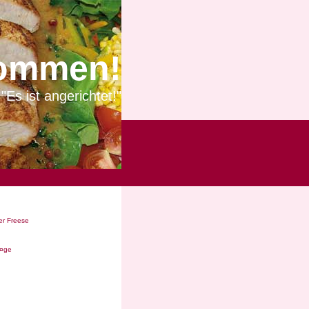
ommen!
"Es ist angerichtet!"
r Freese
Ã¤ge