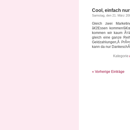
Cool, einfach nur
Samstag, den 21. März 20
Gleich zwei Marketi
â€žEssen kommen!â€œ 
kommen wir kaum Ã¼be
gleich eine ganze Rei
Geldzahlungen,Â PrÃ¤se
kann da nur DankeschÃ¶n
Kategorie
« Vorherige Einträge