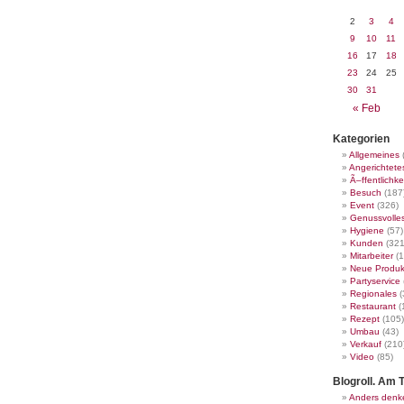
2
3
4
9
10
11
16
17
18
23
24
25
30
31
« Feb
Kategorien
Allgemeines
Angerichtete
Ã–ffentlichke
Besuch
(187
Event
(326)
Genussvolle
Hygiene
(57)
Kunden
(321
Mitarbeiter
(1
Neue Produk
Partyservice
Regionales
(
Restaurant
(
Rezept
(105)
Umbau
(43)
Verkauf
(210
Video
(85)
Blogroll. Am T
Anders denk