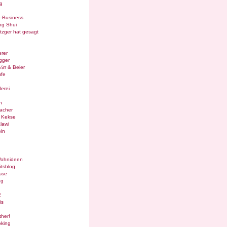
g
e-Business
ng Shui
tzger hat gesagt
rer
gger
¼rr & Beier
ufe
lerei
n
acher
g Kekse
lawi
in
Wohnideen
itsblog
sse
og
2
is
ther!
oking