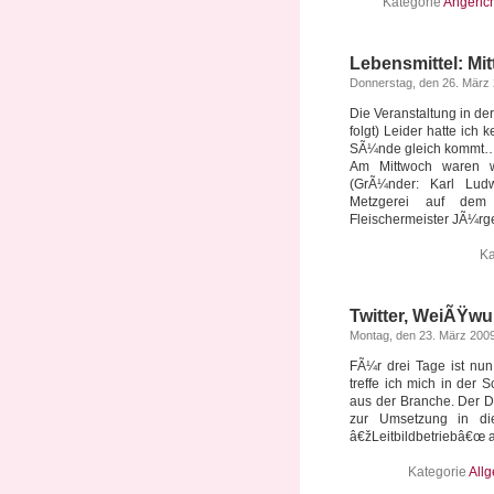
Kategorie
Angeric
Lebensmittel: Mi
Donnerstag, den 26. März
Die Veranstaltung in de
folgt) Leider hatte ich
SÃ¼nde gleich kommt
Am Mittwoch waren w
(GrÃ¼nder: Karl Ludw
Metzgerei auf dem 
Fleischermeister JÃ¼rge
Ka
Twitter, WeiÃŸwu
Montag, den 23. März 200
FÃ¼r drei Tage ist nu
treffe ich mich in der 
aus der Branche. Der De
zur Umsetzung in die
â€žLeitbildbetriebâ€œ ar
Kategorie
All