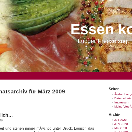
Essen k
Ludger Freese sagt: 
Seiten
atsarchiv für März 2009
Ãœber Ludge
Datenschutz
Impressum
Meine Vortr
dlich…
Archiv
Juli 2020
09
Juni 2020
eit und stehen immer mÃ¤chtig unter Druck. Logisch das
Mai 2020