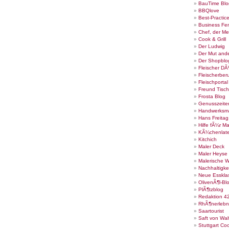
BauTime Blo
BBQlove
Best-Practic
Business Fe
Chef, der Me
Cook & Grill
Der Ludwig
Der Mut ande
Der Shopblo
Fleischer DÃ
Fleischerber
Fleischportal
Freund Tisch
Frosta Blog
Genusszeite
Handwerksm
Hans Freita
Hilfe fÃ¼r Ma
KÃ¼chenlate
Kitchich
Maler Deck
Maler Heyse
Malerische 
Nachhaltigke
Neue Esskla
OlivenÃ¶l-Bl
PlÃ¶tzblog
Redaktion 4
RhÃ¶nerlebn
Saartourist
Saft von Wal
Stuttgart Co