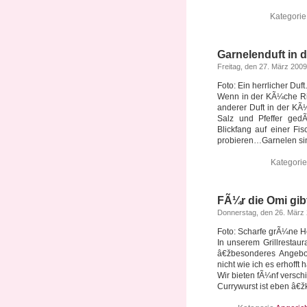
Kategori
Garnelenduft in
Freitag, den 27. März 2009
Foto: Ein herrlicher Du
Wenn in der KÃ¼che Rie
anderer Duft in der KÃ
Salz und Pfeffer ged
Blickfang auf einer Fi
probieren…Garnelen sind
Kategori
FÃ¼r die Omi gibt
Donnerstag, den 26. März
Foto: Scharfe grÃ¼ne He
In unserem Grillrestaur
â€žbesonderes Angebot
nicht wie ich es erhofft 
Wir bieten fÃ¼nf versch
Currywurst ist eben â€ž