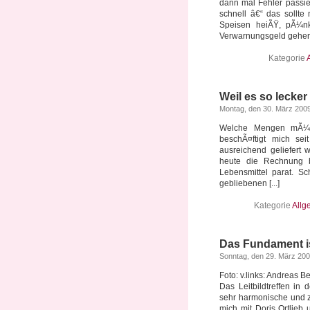
dann mal Fehler passi
schnell â€“ das sollte
Speisen heiÃŸ, pÃ¼nkt
Verwarnungsgeld gehen i
Kategorie
Weil es so lecke
Montag, den 30. März 200
Welche Mengen mÃ¼ss
beschÃ¤ftigt mich se
ausreichend geliefert 
heute die Rechnung b
Lebensmittel parat. S
gebliebenen [...]
Kategorie
Allg
Das Fundament is
Sonntag, den 29. März 20
Foto: v.links: Andreas 
Das Leitbildtreffen in
sehr harmonische und z
mich mit Doris Ortlieb 