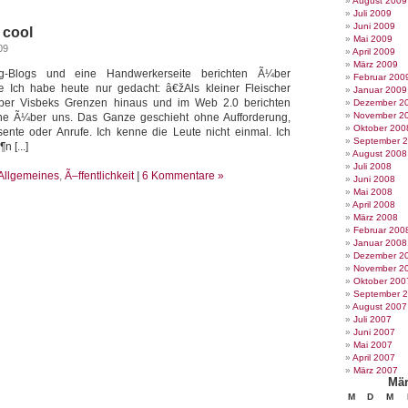
August 2009
Juli 2009
Juni 2009
 cool
Mai 2009
09
April 2009
März 2009
ng-Blogs und eine Handwerkerseite berichten Ã¼ber
Februar 200
Ich habe heute nur gedacht: â€žAls kleiner Fleischer
Januar 2009
r Visbeks Grenzen hinaus und im Web 2.0 berichten
Dezember 2
November 2
he Ã¼ber uns. Das Ganze geschieht ohne Aufforderung,
Oktober 200
nte oder Anrufe. Ich kenne die Leute nicht einmal. Ich
September 
 [...]
August 2008
Juli 2008
Allgemeines
,
Ã–ffentlichkeit
|
6 Kommentare »
Juni 2008
Mai 2008
April 2008
März 2008
Februar 200
Januar 2008
Dezember 2
November 2
Oktober 200
September 
August 2007
Juli 2007
Juni 2007
Mai 2007
April 2007
März 2007
Mär
M
D
M