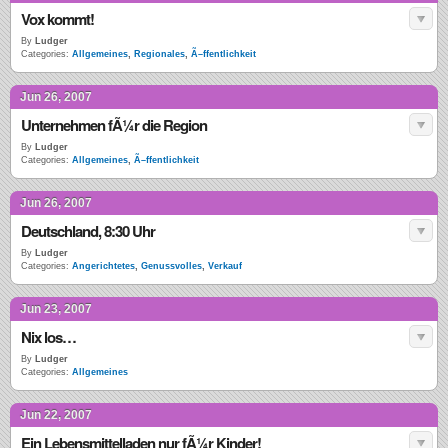
Vox kommt!
By
Ludger
Categories:
Allgemeines
,
Regionales
,
Ã–ffentlichkeit
Jun 26, 2007
Unternehmen fÃ¼r die Region
By
Ludger
Categories:
Allgemeines
,
Ã–ffentlichkeit
Jun 26, 2007
Deutschland, 8:30 Uhr
By
Ludger
Categories:
Angerichtetes
,
Genussvolles
,
Verkauf
Jun 23, 2007
Nix los…
By
Ludger
Categories:
Allgemeines
Jun 22, 2007
Ein Lebensmittelladen nur fÃ¼r Kinder!