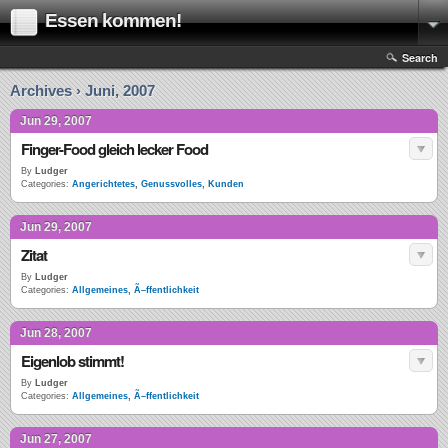
Essen kommen!
Search
Archives › Juni, 2007
Jun 29, 2007
Finger-Food gleich lecker Food
By
Ludger
Categories:
Angerichtetes
,
Genussvolles
,
Kunden
Jun 29, 2007
Zitat
By
Ludger
Categories:
Allgemeines
,
Ã–ffentlichkeit
Jun 28, 2007
Eigenlob stimmt!
By
Ludger
Categories:
Allgemeines
,
Ã–ffentlichkeit
Jun 27, 2007