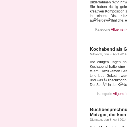
Bilderrahmen fÃ¼r Ihr
Sie haben richtig gel
kreativen Komposition 
in einem Distanz-b
auÃŸergewÃ¶hnliche, exk
Kategorie
Allgemein
Kochabend als G
Mittwoch, den 9. April 2014
Vor einigen Tagen ha
Kochabend hatte eine 
feiern. Dazu kamen Ges
tolle Idee. Gekocht wur
und was â€žnachkochba
Der SpaÃŸ in der KÃ¼che
Kategorie
Allgemei
Buchbesprechnu
Metzger, der kein
Dienstag, den 8. April 2014