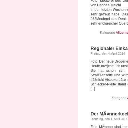
Foto: Meuterei des De
von Hannes Treichl
In den letzten Wochen 
sehr gefreut habe. Da
â€žMeuterei des Denken
sehr erfolgreicher Quer
Kategorie
Allgeme
Regionaler Einkau
Freitag, den 4. April 2014
Foto: Der neue Drogerie
Heute mÃ¶chte ich unse
Sie hat schon sehr
StraÃŸenseite und wir
â€žnicht-Visbekerâ€œ 
Schlecker-Pleite stand
[...]
Kategorie
Der MÃ¤nnerkoch
Dienstag, den 1. April 2014
Foto: MÃ¤nner sind imm