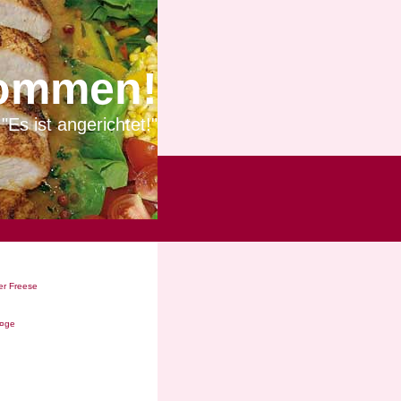
ommen!
"Es ist angerichtet!"
r Freese
Ã¤ge