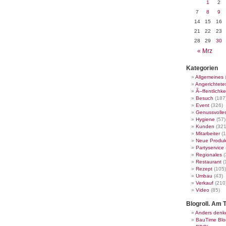
1
2
7
8
9
14
15
16
21
22
23
28
29
30
« Mrz
Kategorien
Allgemeines
Angerichtete
Ã–ffentlichke
Besuch
(187
Event
(326)
Genussvolle
Hygiene
(57)
Kunden
(321
Mitarbeiter
(1
Neue Produk
Partyservice
Regionales
(
Restaurant
(
Rezept
(105)
Umbau
(43)
Verkauf
(210
Video
(85)
Blogroll. Am T
Anders denk
BauTime Blo