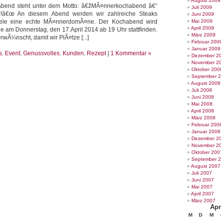
August 2009
abend steht unter dem Motto: â€žMÃ¤nnerkochabend â€“
Juli 2009
r!â€œ An diesem Abend werden wir zahlreiche Steaks
Juni 2009
viele eine echte MÃ¤nnerdomÃ¤ne. Der Kochabend wird
Mai 2009
April 2009
e am Donnerstag, den 17.April 2014 ab 19 Uhr stattfinden.
März 2009
wÃ¼nscht, damit wir PlÃ¤tze [...]
Februar 200
Januar 2009
s
,
Event
,
Genussvolles
,
Kunden
,
Rezept
|
1 Kommentar »
Dezember 2
November 2
Oktober 200
September 
August 2008
Juli 2008
Juni 2008
Mai 2008
April 2008
März 2008
Februar 200
Januar 2008
Dezember 2
November 2
Oktober 200
September 
August 2007
Juli 2007
Juni 2007
Mai 2007
April 2007
März 2007
Apr
M
D
M