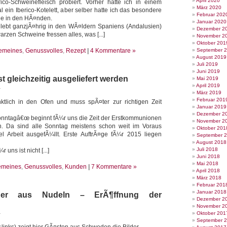
April 2020
ico-Schweinefleisch probiert. Vorher hatte ich in einem
März 2020
 ein Iberico-Kotelett, aber selber hatte ich das besondere
Februar 202
ie in den HÃ¤nden.
Januar 2020
lebt ganzjÃ¤hrig in den WÃ¤ldern Spaniens (Andalusien)
Dezember 2
rzen Schweine fressen alles, was [...]
November 2
Oktober 201
gemeines
,
Genussvolles
,
Rezept
|
4 Kommentare »
September 
August 2019
Juli 2019
Juni 2019
st gleichzeitig ausgeliefert werden
Mai 2019
April 2019
4
März 2019
Februar 201
ktlich in den Ofen und muss spÃ¤ter zur richtigen Zeit
Januar 2019
Dezember 2
nntagâ€œ beginnt fÃ¼r uns die Zeit der Erstkommunionen
November 2
n. Da sind alle Sonntag meistens schon weit im Voraus
Oktober 201
l Arbeit ausgefÃ¼llt. Erste AuftrÃ¤ge fÃ¼r 2015 liegen
September 
August 2018
Juli 2018
uns ist nicht [...]
Juni 2018
Mai 2018
emeines
,
Genussvolles
,
Kunden
|
7 Kommentare »
April 2018
März 2018
Februar 201
Januar 2018
lder aus Nudeln – ErÃ¶ffnung der
Dezember 2
November 2
4
Oktober 201
September 