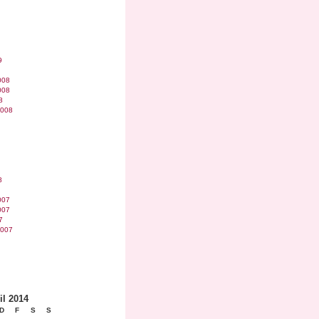
9
008
008
8
2008
8
007
007
7
2007
il 2014
D
F
S
S