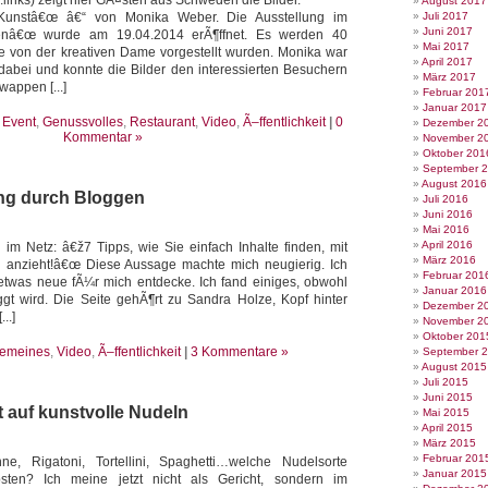
.links) zeigt hier GÃ¤sten aus Schweden die Bilder.
August 2017
Kunstâ€œ â€“ von Monika Weber. Die Ausstellung im
Juli 2017
Juni 2017
enâ€œ wurde am 19.04.2014 erÃ¶ffnet. Es werden 40
Mai 2017
die von der kreativen Dame vorgestellt wurden. Monika war
April 2017
dabei und konnte die Bilder den interessierten Besuchern
März 2017
wappen [...]
Februar 201
Januar 2017
,
Event
,
Genussvolles
,
Restaurant
,
Video
,
Ã–ffentlichkeit
|
0
Dezember 2
Kommentar »
November 2
Oktober 201
September 
August 2016
g durch Bloggen
Juli 2016
Juni 2016
Mai 2016
April 2016
 im Netz: â€ž7 Tipps, wie Sie einfach Inhalte finden, mit
März 2016
 anzieht!â€œ Diese Aussage machte mich neugierig. Ich
Februar 201
 etwas neue fÃ¼r mich entdecke. Ich fand einiges, obwohl
Januar 2016
gt wird. Die Seite gehÃ¶rt zu Sandra Holze, Kopf hinter
Dezember 2
..]
November 2
Oktober 201
gemeines
,
Video
,
Ã–ffentlichkeit
|
3 Kommentare »
September 
August 2015
Juli 2015
Juni 2015
t auf kunstvolle Nudeln
Mai 2015
April 2015
März 2015
Februar 201
nne, Rigatoni, Tortellini, Spaghetti…welche Nudelsorte
Januar 2015
en? Ich meine jetzt nicht als Gericht, sondern im