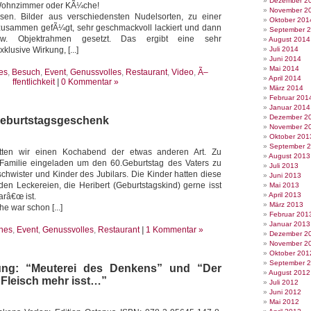
Dezember 2
 Wohnzimmer oder KÃ¼che!
November 2
esen. Bilder aus verschiedensten Nudelsorten, zu einer
Oktober 201
zusammen gefÃ¼gt, sehr geschmackvoll lackiert und dann
September 
zw. Objektrahmen gesetzt. Das ergibt eine sehr
August 2014
lusive Wirkung, [...]
Juli 2014
Juni 2014
Mai 2014
es
,
Besuch
,
Event
,
Genussvolles
,
Restaurant
,
Video
,
Ã–
April 2014
ffentlichkeit
|
0 Kommentar »
März 2014
Februar 201
Januar 2014
Dezember 2
eburtstagsgeschenk
November 2
Oktober 201
September 
tten wir einen Kochabend der etwas anderen Art. Zu
August 2013
Familie eingeladen um den 60.Geburtstag des Vaters zu
Juli 2013
chwister und Kinder des Jubilars. Die Kinder hatten diese
Juni 2013
den Leckereien, die Heribert (Geburtstagskind) gerne isst
Mai 2013
April 2013
râ€œ ist.
März 2013
 war schon [...]
Februar 201
Januar 2013
nes
,
Event
,
Genussvolles
,
Restaurant
|
1 Kommentar »
Dezember 2
November 2
Oktober 201
September 
ng: “Meuterei des Denkens” und “Der
August 2012
 Fleisch mehr isst…”
Juli 2012
Juni 2012
Mai 2012