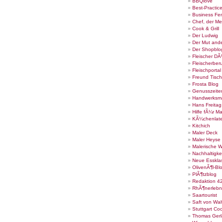
BBQlove
Best-Practic
Business Fe
Chef, der Me
Cook & Grill
Der Ludwig
Der Mut ande
Der Shopblo
Fleischer DÃ
Fleischerber
Fleischportal
Freund Tisch
Frosta Blog
Genusszeite
Handwerksm
Hans Freita
Hilfe fÃ¼r Ma
KÃ¼chenlate
Kitchich
Maler Deck
Maler Heyse
Malerische 
Nachhaltigke
Neue Esskla
OlivenÃ¶l-Bl
PlÃ¶tzblog
Redaktion 4
RhÃ¶nerlebn
Saartourist
Saft von Wal
Stuttgart Co
Thomas Gerl