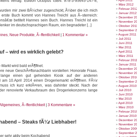
nkens Verlag: Edition Octopus ISBN: 978-3-95645-147-8,
April 2012
März 2012
Februar 201
wurden mir zwei BÃ¼cher zugeschickt, Ã¼ber die ich mich
Januar 2012
s erste Buch kommt von Hannes Treichl aus Ã–sterreich:
Dezember 2
sâ€œ betitelt Hannes sein Buch. Hannes Treichl ist ein
November 2
denker im deutschsprachigen Raum, ein begnadeter [...]
Oktober 201
September 
ines
,
Neue Produkte
,
Ã–ffentlichkeit
|
1 Kommentar »
August 2011
Juli 2011
Juni 2011
Mai 2011
f – wird es wirklich gelebt?
April 2011
März 2011
Februar 201
Januar 2011
-Markt wird bald erÃ¶ffnet.
Dezember 2
re neue GeschÃ¤ftsnachbarin vorstellen: Honorate Fraas.
November 2
 lange einen gut gehenden Kiosk auf der anderen
Oktober 201
d am 10.April 2014 einen Drogeriemarkt erÃ¶ffnen. FÃ¼r
September 
muss ich kurz erklÃ¤ren, was dahinter steckt. Nach der
August 2010
 der renovierte Verkaufsraum des Drogeriekonzerns lange
Juli 2010
Juni 2010
Mai 2010
April 2010
Allgemeines
,
Ã–ffentlichkeit
|
3 Kommentare »
März 2010
Februar 201
Januar 2010
Dezember 2
abend – Steaks fÃ¼r Liebhaber!
November 2
Oktober 200
September 
er sehr aktiv beim Kochabend