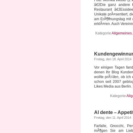
Foto: Monika Weber (2.v
â€žDie ganz andere 
Restaurant â€žEsside
Unikate prÃ¤sentiert, 
am ErÃ¶ffnungstag mit 
erklÃ¤ren. Auch Vereins
Kategorie
Allgemeines
Kundengewinnun
Freitag, den 18. April 2014
Vor einigen Tagen fand
denen Ihr Blog Kunden
wollte prÃ¼fen, ob ich
schon seit 2007 geblog
Likes Media aus Berlin. [.
Kategorie
All
Al dente – Appeti
Freitag, den 11. April 2014
Farfalle, Gnocchi, Pe
mÃ¶gen Sie am Liebst