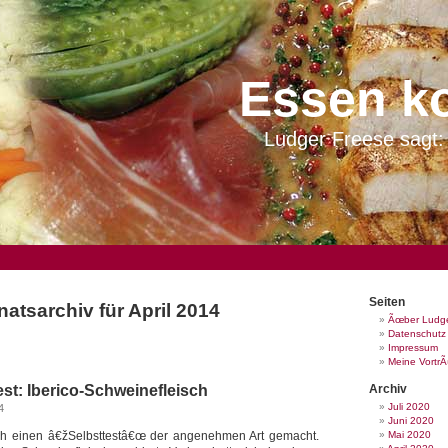
Essen k
Ludger Freese sagt: 
Seiten
atsarchiv für April 2014
Ãœber Ludge
Datenschutz
Impressum
Meine Vortr
st: Iberico-Schweinefleisch
Archiv
Juli 2020
4
Juni 2020
ich einen â€žSelbsttestâ€œ der angenehmen Art gemacht.
Mai 2020