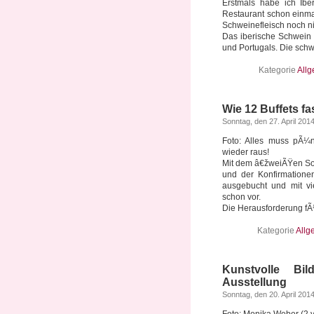
Erstmals habe ich Iber
Restaurant schon einmal
Schweinefleisch noch n
Das iberische Schwein 
und Portugals. Die schwa
Kategorie
All
Wie 12 Buffets fa
Sonntag, den 27. April 201
Foto: Alles muss pÃ¼n
wieder raus!
Mit dem â€žweiÃŸen So
und der Konfirmatione
ausgebucht und mit vie
schon vor.
Die Herausforderung fÃ¼r 
Kategorie
Allg
Kunstvolle Bi
Ausstellung
Sonntag, den 20. April 201