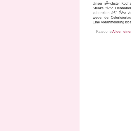
Unser nÃ¤chster Koch
Steaks fÃ¼r Liebhabe
zubereiten â€“ fÃ¼r 
wegen der Osterfeiertag
Eine Voranmeldung ist er
Kategorie
Allgemeine