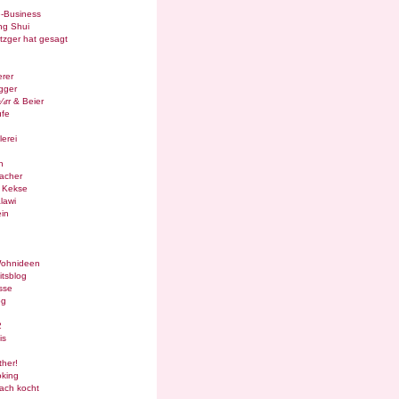
e-Business
ng Shui
tzger hat gesagt
rer
gger
¼rr & Beier
ufe
lerei
n
acher
g Kekse
lawi
in
Wohnideen
itsblog
sse
og
2
is
ther!
oking
ach kocht