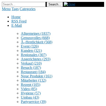
Menu
Tags
Categories
Home
RSS Feed
E-Mail
Allgemeines
(1837)
Genussvolles
(668)
Ã–ffentlichkeit
(568)
Event
(326)
Kunden
(321)
Regionales
(307)
Angerichtetes
(293)
Verkauf
(210)
Besuch
(187)
Restaurant
(184)
Neue Produkte
(161)
Mitarbeiter
(132)
Rezept
(105)
Video
(85)
Hygiene
(57)
Umbau
(43)
Partyservice
(39)