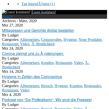
Tag hinzufÃ¼gen
(1)
Essen kommen!
Search
Archives › März, 2020
Mrz 27, 2020
Mittagessen und Gerichte digital bestellen
By
Ludger
Categories:
Allgemeines
,
Genussvolles
,
Hygiene
,
Neue Produkte
,
Restaurant
,
Video
,
Ã–ffentlichkeit
Mrz 24, 2020
Corona zwingt uns zu Ã„nderungen.
By
Ludger
Categories:
Allgemeines
,
Kunden
,
Restaurant
,
Video
,
Ã–
ffentlichkeit
Mrz 14, 2020
Hygiene in Zeiten des Coronavirus
By
Ludger
Categories:
Allgemeines
,
Besuch
,
Hygiene
,
Kunden
,
Regionales
,
Restaurant
,
Video
Mrz 4, 2020
Podcast von “De Pottkiekerin”- Wir sind die Freeses!
By
Ludger
Categories:
Allgemeines
,
Besuch
,
Regionales
,
Video
,
Ã–