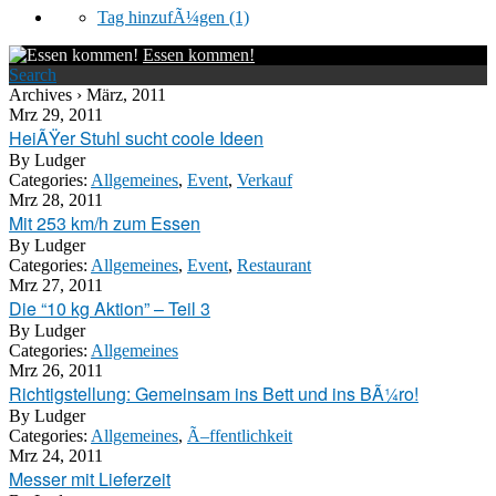
Tag hinzufÃ¼gen
(1)
Essen kommen!
Search
Archives › März, 2011
Mrz 29, 2011
HeiÃŸer Stuhl sucht coole Ideen
By
Ludger
Categories:
Allgemeines
,
Event
,
Verkauf
Mrz 28, 2011
Mit 253 km/h zum Essen
By
Ludger
Categories:
Allgemeines
,
Event
,
Restaurant
Mrz 27, 2011
Die “10 kg Aktion” – Teil 3
By
Ludger
Categories:
Allgemeines
Mrz 26, 2011
Richtigstellung: Gemeinsam ins Bett und ins BÃ¼ro!
By
Ludger
Categories:
Allgemeines
,
Ã–ffentlichkeit
Mrz 24, 2011
Messer mit Lieferzeit