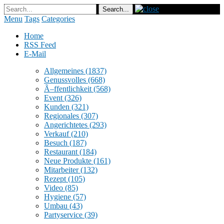
Menu
Tags
Categories
Home
RSS Feed
E-Mail
Allgemeines
(1837)
Genussvolles
(668)
Ã–ffentlichkeit
(568)
Event
(326)
Kunden
(321)
Regionales
(307)
Angerichtetes
(293)
Verkauf
(210)
Besuch
(187)
Restaurant
(184)
Neue Produkte
(161)
Mitarbeiter
(132)
Rezept
(105)
Video
(85)
Hygiene
(57)
Umbau
(43)
Partyservice
(39)