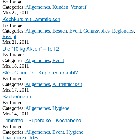
By
Ludger
Categories:
Allgemeines
,
Kunden
,
Verkauf
Mrz 22, 2011
Kochkurs mit Lammfleisch
By
Ludger
Categories:
Allgemeines
,
Besuch
,
Event
,
Genussvolles
,
Regionales
,
Rezept
Mrz 21, 2011
Die “10 kg Aktion” – Teil 2
By
Ludger
Categories:
Allgemeines
,
Event
Mrz 18, 2011
Strg+C am Tier: Kopieren erlaubt?
By
Ludger
Categories:
Allgemeines
,
Ã–ffentlichkeit
Mrz 17, 2011
Saubermann
By
Ludger
Categories:
Allgemeines
,
Hygiene
Mrz 14, 2011
Trimmrad…Superbike…Kochabend
By
Ludger
Categories:
Allgemeines
,
Event
,
Hygiene
Load more entries...