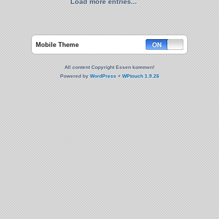
Load more entries...
Mobile Theme
All content Copyright Essen kommen!
Powered by
WordPress
+
WPtouch 1.9.26