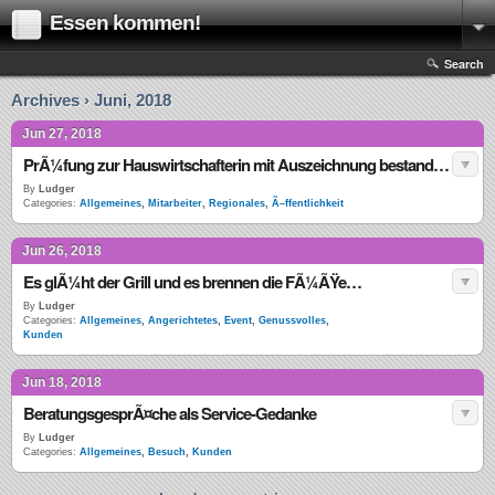
Essen kommen!
Search
Archives › Juni, 2018
Jun 27, 2018
PrÃ¼fung zur Hauswirtschafterin mit Auszeichnung bestanden!
By
Ludger
Categories:
Allgemeines
,
Mitarbeiter
,
Regionales
,
Ã–ffentlichkeit
Jun 26, 2018
Es glÃ¼ht der Grill und es brennen die FÃ¼ÃŸe…
By
Ludger
Categories:
Allgemeines
,
Angerichtetes
,
Event
,
Genussvolles
,
Kunden
Jun 18, 2018
BeratungsgesprÃ¤che als Service-Gedanke
By
Ludger
Categories:
Allgemeines
,
Besuch
,
Kunden