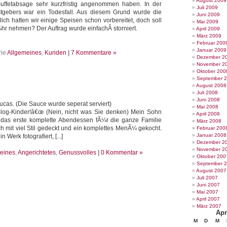
August 2009
Buffetabsage sehr kurzfristig angenommen haben. In der
Juli 2009
tgebers war ein Todesfall. Aus diesem Grund wurde die
Juni 2009
ich hatten wir einige Speisen schon vorbereitet, doch soll
Mai 2009
hr nehmen? Der Auftrag wurde einfachÂ storniert.
April 2009
März 2009
Februar 200
Januar 2009
rie
Allgemeines
,
Kunden
|
7 Kommentare »
Dezember 2
November 2
Oktober 200
September 
August 2008
Juli 2008
Juni 2008
cas. (Die Sauce wurde seperat serviert)
Mai 2008
Blog-Kinder!â€œ (Nein, nicht was Sie denken) Mein Sohn
April 2008
 das erste komplette Abendessen fÃ¼r die ganze Familie
März 2008
ch mit viel Stil gedeckt und ein komplettes MenÃ¼ gekocht.
Februar 200
Januar 2008
 Werk fotografiert, [...]
Dezember 2
November 2
eines
,
Angerichtetes
,
Genussvolles
|
0 Kommentar »
Oktober 200
September 
August 2007
Juli 2007
Juni 2007
Mai 2007
April 2007
März 2007
Apr
M
D
M