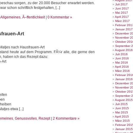
August 2017
beschau sorgen, zu der 20.000 Besucher erwartet werden.
Juli 2017
r schon schriftlich festgehalten, [...]
Juni 2017
Mai 2017
e
Allgemeines
,
Ã–ffentlichkeit
|
0 Kommentar »
April 2017
März 2017
Februar 201
Januar 2017
frauen-Art
Dezember 2
November 2
Oktober 201
September 
: Matjes nach Hausfrauen-Art
August 2016
stand heute auf dem Programm. FÃ¼r alle, die gerne den
Juli 2016
n, haben ich das Rezept dazu:
Juni 2016
-Art
Mai 2016
April 2016
März 2016
Februar 201
Januar 2016
Dezember 2
November 2
Oktober 201
eifen
September 
ben
August 2015
cheiben
Juli 2015
Juni 2015
tjes etwa [...]
Mai 2015
April 2015
gemeines
,
Genussvolles
,
Rezept
|
2 Kommentare »
März 2015
Februar 201
Januar 2015