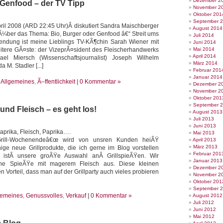
Dezember 2
 Genfood – der TV Tipp
November 2
Oktober 201
September 
ril 2008 (ARD 22:45 Uhr)Â diskutiert Sandra Maischberger
August 2014
 Ã¼ber das Thema: Bio, Burger oder Genfood â€“ Streit ums
Juli 2014
dung ist meine Lieblings TV-KÃ¶chin Sarah Wiener mit
Juni 2014
tere GÃ¤ste: der VizeprÃ¤sident des Fleischerhandwerks
Mai 2014
April 2014
ael Miersch (Wissenschaftsjournalist) Joseph Wilhelm
März 2014
a M. Stadler [...]
Februar 201
Januar 2014
e
Allgemeines
,
Ã–ffentlichkeit
|
0 Kommentar »
Dezember 2
November 2
Oktober 201
September 
und Fleisch – es geht los!
August 2013
Juli 2013
Juni 2013
Paprika, Fleisch, Paprika….
Mai 2013
Grill-Wochenendeâ€œ wird von unsren Kunden heiÃŸ
April 2013
März 2013
nige neue Grillprodukte, die ich gerne im Blog vorstellen
Februar 201
t istÂ unsere groÃŸe Auswahl anÂ GrillspieÃŸen. Wir
Januar 2013
ne SpieÃŸe mit magerem Fleisch aus. Diese kleinen
Dezember 2
 Vorteil, dass man auf der Grillparty auch vieles probieren
November 2
Oktober 201
September 
gemeines
,
Genussvolles
,
Verkauf
|
0 Kommentar »
August 2012
Juli 2012
Juni 2012
Mai 2012