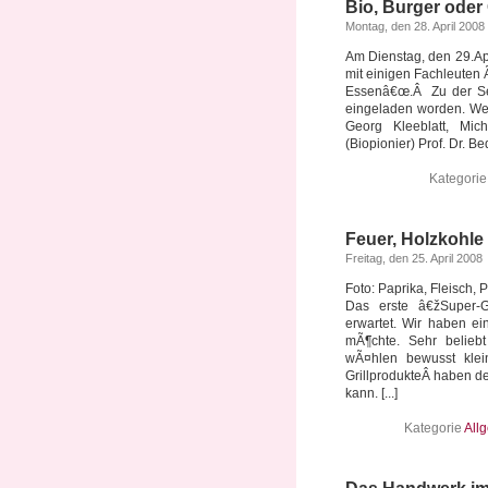
Bio, Burger oder
Montag, den 28. April 2008
Am Dienstag, den 29.Ap
mit einigen Fachleuten
Essenâ€œ.Â Zu der Sen
eingeladen worden. Wei
Georg Kleeblatt, Mich
(Biopionier) Prof. Dr. Bed
Kategori
Feuer, Holzkohle 
Freitag, den 25. April 2008
Foto: Paprika, Fleisch, 
Das erste â€žSuper-
erwartet. Wir haben ei
mÃ¶chte. Sehr belieb
wÃ¤hlen bewusst klei
GrillprodukteÂ haben den
kann. [...]
Kategorie
All