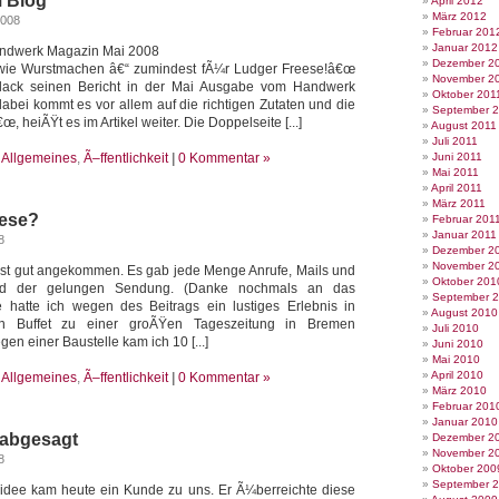
 Blog
April 2012
März 2012
2008
Februar 201
Januar 2012
 Handwerk Magazin Mai 2008
Dezember 2
o wie Wurstmachen â€“ zumindest fÃ¼r Ludger Freese!â€œ
November 2
llack seinen Bericht in der Mai Ausgabe vom Handwerk
Oktober 201
abei kommt es vor allem auf die richtigen Zutaten und die
September 
 heiÃŸt es im Artikel weiter. Die Doppelseite [...]
August 2011
Juli 2011
e
Allgemeines
,
Ã–ffentlichkeit
|
0 Kommentar »
Juni 2011
Mai 2011
April 2011
März 2011
eese?
Februar 201
Januar 2011
8
Dezember 2
November 2
 ist gut angekommen. Es gab jede Menge Anrufe, Mails und
Oktober 201
nd der gelungen Sendung. (Danke nochmals an das
September 
hatte ich wegen des Beitrags ein lustiges Erlebnis in
August 2010
n Buffet zu einer groÃŸen Tageszeitung in Bremen
Juli 2010
gen einer Baustelle kam ich 10 [...]
Juni 2010
Mai 2010
April 2010
e
Allgemeines
,
Ã–ffentlichkeit
|
0 Kommentar »
März 2010
Februar 201
Januar 2010
 abgesagt
Dezember 2
November 2
8
Oktober 200
September 
idee kam heute ein Kunde zu uns. Er Ã¼berreichte diese