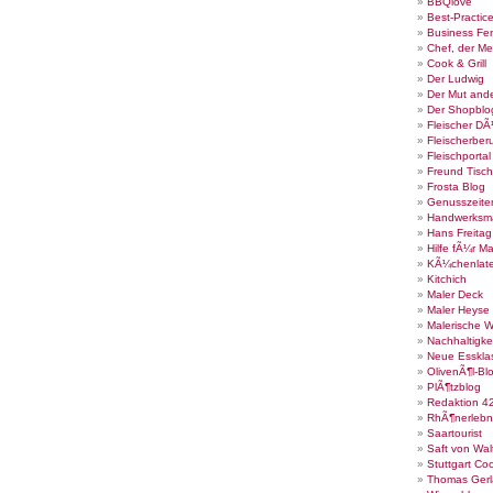
BBQlove
Best-Practic
Business Fe
Chef, der Me
Cook & Grill
Der Ludwig
Der Mut ande
Der Shopblo
Fleischer DÃ
Fleischerber
Fleischportal
Freund Tisch
Frosta Blog
Genusszeite
Handwerksm
Hans Freita
Hilfe fÃ¼r Ma
KÃ¼chenlate
Kitchich
Maler Deck
Maler Heyse
Malerische 
Nachhaltigke
Neue Esskla
OlivenÃ¶l-Bl
PlÃ¶tzblog
Redaktion 4
RhÃ¶nerlebn
Saartourist
Saft von Wal
Stuttgart Co
Thomas Gerl