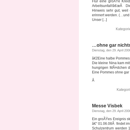
Flur eine groÃŸe Kreid
Arbeitsunfall!â€œÂ Die
Hinweis sehr gut, weil
erinnert werden. (…und 
Unser [...]
Kategori
…ohne gar nicht
Dienstag, den 29. April 200
â€žEine halbe Pommes 
Die kleine Nina kam mit
hungrigen MÃ¤dchen di
Eine Pommes ohne gar 
Â
Kategor
Messe Visbek
Dienstag, den 29. April 200
Ein groÃŸes Ereignis st
â€“ 01.06.08Â findet im
Schulzentrum werden 1