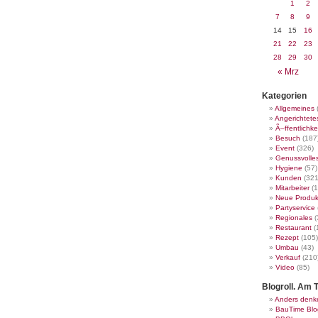
1
2
7
8
9
14
15
16
21
22
23
28
29
30
« Mrz
Kategorien
Allgemeines
Angerichtete
Ã–ffentlichke
Besuch
(187
Event
(326)
Genussvolle
Hygiene
(57)
Kunden
(321
Mitarbeiter
(1
Neue Produk
Partyservice
Regionales
(
Restaurant
(
Rezept
(105)
Umbau
(43)
Verkauf
(210
Video
(85)
Blogroll. Am T
Anders denk
BauTime Blo