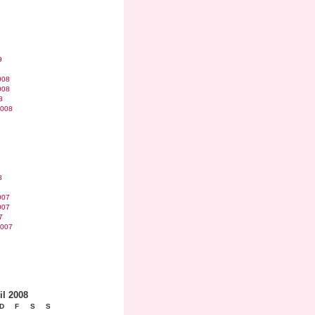
9
008
008
8
2008
8
007
007
7
2007
il 2008
D
F
S
S