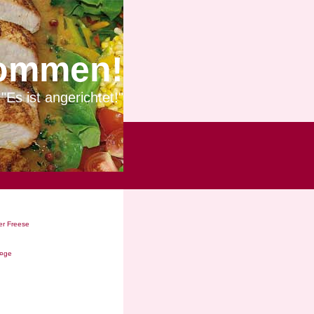
ommen!
"Es ist angerichtet!"
r Freese
Ã¤ge