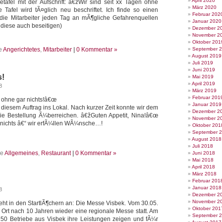
April 2020
etafel mit der Aufschrift: â€žWir sind seit xx Tagen ohne
März 2020
 Tafel wird tÃ¤glich neu beschriftet. Ich finde so einen
Februar 202
 die Mitarbeiter jeden Tag an mÃ¶gliche Gefahrenquellen
Januar 2020
diese auch beseitigen)
Dezember 2
November 2
Oktober 201
e
Angerichtetes
,
Mitarbeiter
|
0 Kommentar »
September 
August 2019
Juli 2019
Juni 2019
s!
Mai 2019
April 2019
8
März 2019
Februar 201
ohne gar nichts!â€œ
Januar 2019
 diesem Auftrag ins Lokal. Nach kurzer Zeit konnte wir dem
Dezember 2
e Bestellung Ã¼berreichen. â€žGuten Appetit, Nina!â€œ
November 2
nichts â€“ wir erfÃ¼llen WÃ¼nsche…!
Oktober 201
September 
August 2018
Juli 2018
ie
Allgemeines
,
Restaurant
|
0 Kommentar »
Juni 2018
Mai 2018
April 2018
März 2018
Februar 201
Januar 2018
8
Dezember 2
November 2
eht in den StartlÃ¶chern an: Die Messe Visbek. Vom 30.05.
Oktober 201
 Ort nach 10 Jahren wieder eine regionale Messe statt. Am
September 
50 Betriebe aus Visbek ihre Leistungen zeigen und fÃ¼r