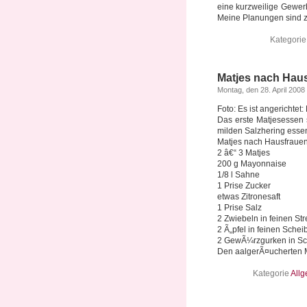
eine kurzweilige Gewer
Meine Planungen sind zwa
Kategori
Matjes nach Haus
Montag, den 28. April 2008
Foto: Es ist angerichtet
Das erste Matjesessen 
milden Salzhering esse
Matjes nach Hausfrauen
2 â€“ 3 Matjes
200 g Mayonnaise
1/8 l Sahne
1 Prise Zucker
etwas Zitronesaft
1 Prise Salz
2 Zwiebeln in feinen Str
2 Ã„pfel in feinen Schei
2 GewÃ¼rzgurken in S
Den aalgerÃ¤ucherten Ma
Kategorie
All