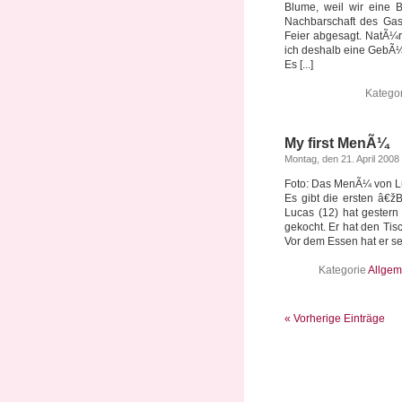
Blume, weil wir eine 
Nachbarschaft des Gas
Feier abgesagt. NatÃ¼rl
ich deshalb eine GebÃ¼
Es [...]
Katego
My first MenÃ¼
Montag, den 21. April 2008
Foto: Das MenÃ¼ von Lu
Es gibt die ersten â€ž
Lucas (12) hat gestern
gekocht. Er hat den Tis
Vor dem Essen hat er sein
Kategorie
Allgem
« Vorherige Einträge