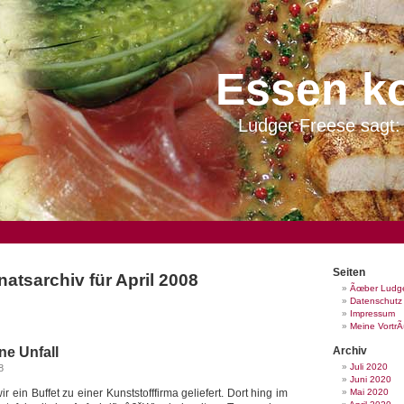
Essen k
Ludger Freese sagt: 
Seiten
atsarchiv für April 2008
Ãœber Ludge
Datenschutz
Impressum
Meine Vortr
ne Unfall
Archiv
Juli 2020
8
Juni 2020
r ein Buffet zu einer Kunststofffirma geliefert. Dort hing im
Mai 2020