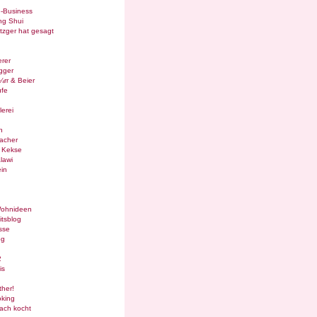
e-Business
ng Shui
tzger hat gesagt
rer
gger
¼rr & Beier
ufe
lerei
n
acher
g Kekse
lawi
in
Wohnideen
itsblog
sse
og
2
is
ther!
oking
ach kocht