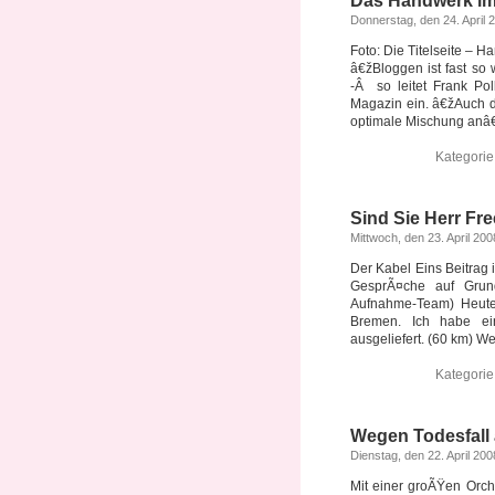
Das Handwerk im
Donnerstag, den 24. April 
Foto: Die Titelseite –
â€žBloggen ist fast s
-Â so leitet Frank Po
Magazin ein. â€žAuch d
optimale Mischung anâ€œ,
Kategori
Sind Sie Herr Fr
Mittwoch, den 23. April 200
Der Kabel Eins Beitrag
GesprÃ¤che auf Gru
Aufnahme-Team) Heute 
Bremen. Ich habe ei
ausgeliefert. (60 km) We
Kategori
Wegen Todesfall
Dienstag, den 22. April 200
Mit einer groÃŸen Orch