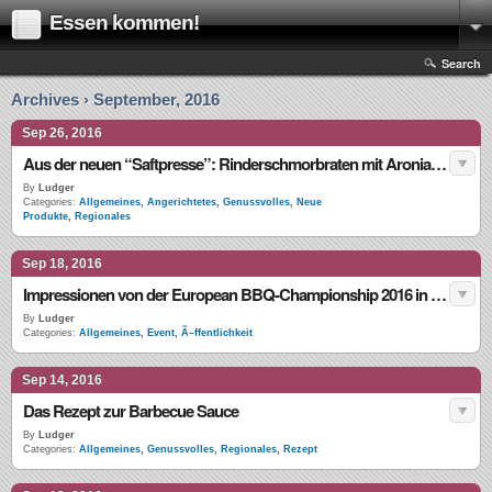
Essen kommen!
Search
Archives › September, 2016
Sep 26, 2016
Aus der neuen “Saftpresse”: Rinderschmorbraten mit Aroniasaft
By
Ludger
Categories:
Allgemeines
,
Angerichtetes
,
Genussvolles
,
Neue
Produkte
,
Regionales
Sep 18, 2016
Impressionen von der European BBQ-Championship 2016 in Bremen
By
Ludger
Categories:
Allgemeines
,
Event
,
Ã–ffentlichkeit
Sep 14, 2016
Das Rezept zur Barbecue Sauce
By
Ludger
Categories:
Allgemeines
,
Genussvolles
,
Regionales
,
Rezept