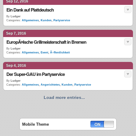
Sep 12, 2016
Ein Dank auf Plattdeutsch
By
Ludger
Categories:
Allgemeines
,
Kunden
,
Partyservice
Sep 7, 2016
EuropÃ¤ische Grillmeisterschaft in Bremen
By
Ludger
Categories:
Allgemeines
,
Event
,
Ã–ffentlichkeit
Sep 4, 2016
Der Super-GAU im Partyservice
By
Ludger
Categories:
Allgemeines
,
Angerichtetes
,
Kunden
,
Partyservice
Load more entries...
Mobile Theme