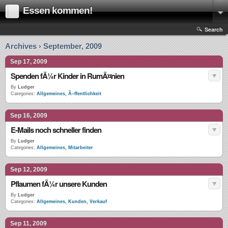
Essen kommen!
Search
Archives › September, 2009
Sep 17, 2009
Spenden fÃ¼r Kinder in RumÃ¤nien
By
Ludger
Categories:
Allgemeines
,
Ã–ffentlichkeit
Sep 16, 2009
E-Mails noch schneller finden
By
Ludger
Categories:
Allgemeines
,
Mitarbeiter
Sep 12, 2009
Pflaumen fÃ¼r unsere Kunden
By
Ludger
Categories:
Allgemeines
,
Kunden
,
Verkauf
Sep 11, 2009