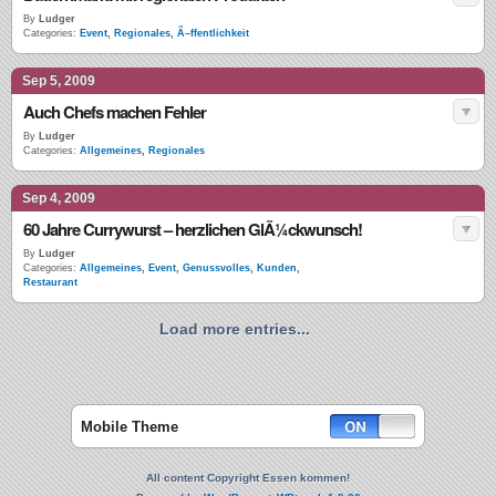
By
Ludger
Categories:
Event
,
Regionales
,
Ã–ffentlichkeit
Sep 5, 2009
Auch Chefs machen Fehler
By
Ludger
Categories:
Allgemeines
,
Regionales
Sep 4, 2009
60 Jahre Currywurst – herzlichen GlÃ¼ckwunsch!
By
Ludger
Categories:
Allgemeines
,
Event
,
Genussvolles
,
Kunden
,
Restaurant
Load more entries...
Mobile Theme
All content Copyright Essen kommen!