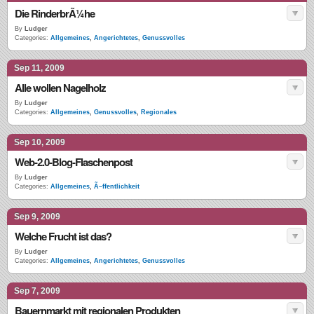
Die RinderbrÃ¼he
By
Ludger
Categories:
Allgemeines
,
Angerichtetes
,
Genussvolles
Sep 11, 2009
Alle wollen Nagelholz
By
Ludger
Categories:
Allgemeines
,
Genussvolles
,
Regionales
Sep 10, 2009
Web-2.0-Blog-Flaschenpost
By
Ludger
Categories:
Allgemeines
,
Ã–ffentlichkeit
Sep 9, 2009
Welche Frucht ist das?
By
Ludger
Categories:
Allgemeines
,
Angerichtetes
,
Genussvolles
Sep 7, 2009
Bauernmarkt mit regionalen Produkten