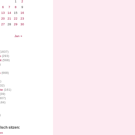
1
2
6
7
8
9
13
14
15
16
20
21
22
23
27
28
29
30
Jan »
(1837)
s
(293)
it
(568)
)
s
(668)
)
32)
te
(161)
(39)
307)
184)
)
isch sitzen:
en