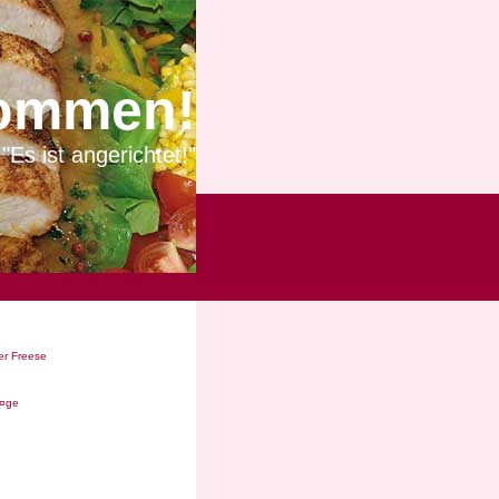
ommen!
"Es ist angerichtet!"
r Freese
Ã¤ge