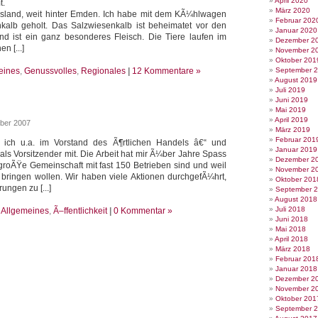
April 2020
t.
März 2020
iesland, weit hinter Emden. Ich habe mit dem KÃ¼hlwagen
Februar 202
nkalb geholt. Das Salzwiesenkalb ist beheimatet vor den
Januar 2020
d ist ein ganz besonderes Fleisch. Die Tiere laufen im
Dezember 2
n [...]
November 2
Oktober 201
eines
,
Genussvolles
,
Regionales
|
12 Kommentare »
September 
August 2019
Juli 2019
Juni 2019
Mai 2019
April 2019
ber 2007
März 2019
Februar 201
e ich u.a. im Vorstand des Ã¶rtlichen Handels â€“ und
Januar 2019
ls Vorsitzender mit. Die Arbeit hat mir Ã¼ber Jahre Spass
Dezember 2
 groÃŸe Gemeinschaft mit fast 150 Betrieben sind und weil
November 2
 bringen wollen. Wir haben viele Aktionen durchgefÃ¼hrt,
Oktober 201
ungen zu [...]
September 
August 2018
Juli 2018
e
Allgemeines
,
Ã–ffentlichkeit
|
0 Kommentar »
Juni 2018
Mai 2018
April 2018
März 2018
Februar 201
Januar 2018
Dezember 2
November 2
Oktober 201
September 