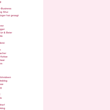
g
e-Business
ng Shui
tzger hat gesagt
rer
gger
¼rr & Beier
ufe
lerei
n
acher
g Kekse
lawi
in
Wohnideen
itsblog
sse
og
2
is
ther!
oking