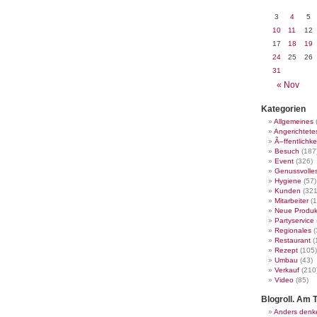
3
4
5
10
11
12
17
18
19
24
25
26
31
« Nov
Kategorien
Allgemeines
Angerichtete
Ã–ffentlichke
Besuch
(187
Event
(326)
Genussvolle
Hygiene
(57)
Kunden
(321
Mitarbeiter
(1
Neue Produk
Partyservice
Regionales
(
Restaurant
(
Rezept
(105)
Umbau
(43)
Verkauf
(210
Video
(85)
Blogroll. Am T
Anders denk