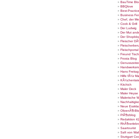
BauTime Blo
BBQlove
Best-Practic
Business Fe
Chef, der Me
Cook & Grill
Der Ludwig
Der Mut ande
Der Shopblo
Fleischer DÃ
Fleischerber
Fleischportal
Freund Tisch
Frosta Blog
Genusszeite
Handwerksm
Hans Freita
Hilfe fÃ¼r Ma
KÃ¼chenlate
Kitchich
Maler Deck
Maler Heyse
Malerische 
Nachhaltigke
Neue Esskla
OlivenÃ¶l-Bl
PlÃ¶tzblog
Redaktion 4
RhÃ¶nerlebn
Saartourist
Saft von Wal
Stuttgart Co