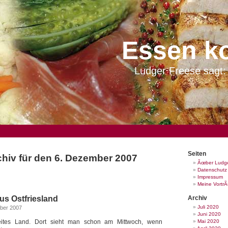
Essen k
Ludger Freese sagt: 
Seiten
hiv für den 6. Dezember 2007
Ãœber Ludge
Datenschutz
Impressum
Meine Vortr
us Ostfriesland
Archiv
Juli 2020
ber 2007
Juni 2020
 weites Land. Dort sieht man schon am Mittwoch, wenn
Mai 2020