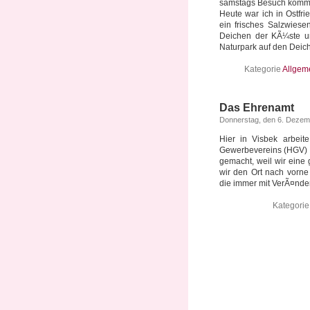
samstags Besuch komm
Heute war ich in Ostfr
ein frisches Salzwiese
Deichen der KÃ¼ste un
Naturpark auf den Deiche
Kategorie
Allgem
Das Ehrenamt
Donnerstag, den 6. Dezem
Hier in Visbek arbeit
Gewerbevereins (HGV) a
gemacht, weil wir eine
wir den Ort nach vorne
die immer mit VerÃ¤nder
Kategori