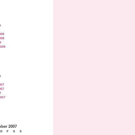
9
008
008
8
2008
8
007
007
7
2007
ber 2007
D
F
S
S