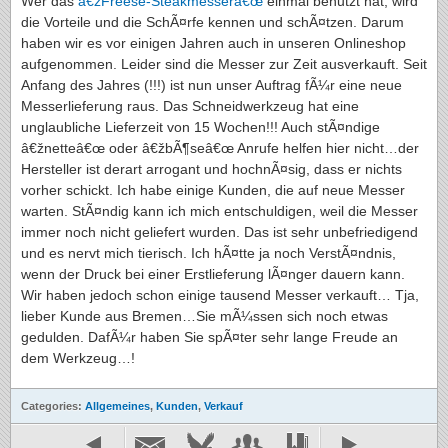
Wer das
â€žFreese-Steakmesserâ€œ
einmal benutzt hat, wird
die Vorteile und die SchÃ¤rfe kennen und schÃ¤tzen. Darum
haben wir es vor einigen Jahren auch in unseren Onlineshop
aufgenommen. Leider sind die Messer zur Zeit ausverkauft. Seit
Anfang des Jahres (!!!) ist nun unser Auftrag fÃ¼r eine neue
Messerlieferung raus. Das Schneidwerkzeug hat eine
unglaubliche Lieferzeit von 15 Wochen!!! Auch stÃ¤ndige
â€žnetteâ€œ oder â€žbÃ¶seâ€œ Anrufe helfen hier nicht…der
Hersteller ist derart arrogant und hochnÃ¤sig, dass er nichts
vorher schickt. Ich habe einige Kunden, die auf neue Messer
warten. StÃ¤ndig kann ich mich entschuldigen, weil die Messer
immer noch nicht geliefert wurden. Das ist sehr unbefriedigend
und es nervt mich tierisch. Ich hÃ¤tte ja noch VerstÃ¤ndnis,
wenn der Druck bei einer Erstlieferung lÃ¤nger dauern kann.
Wir haben jedoch schon einige tausend Messer verkauft… Tja,
lieber Kunde aus Bremen…Sie mÃ¼ssen sich noch etwas
gedulden. DafÃ¼r haben Sie spÃ¤ter sehr lange Freude an
dem Werkzeug…!
Categories:
Allgemeines
,
Kunden
,
Verkauf