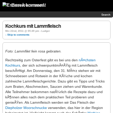
Essen kommen!
Search
Kochkurs mit Lammfleisch
Mrz 22nd, 2011 @ 05:49 pm › Ludger
↓ Skip to comments
Foto: Lammfilet fein rosa gebraten.
Rechtzeitig zum Osterfest gibt es bei uns den
nÃ¤chsten
Kochkurs
, der sich schwerpunktmÃ¤ÃŸig mit Lammfleisch
beschÃ¤ftigt. Am Donnerstag, den 31. MÃ¤rz stehen wir mit
Schneebesen und Rotwein in der KÃ¼che und kochen
zahlreiche Lammfleischgerichte. Dazu gibt es Tipps und Tricks
zum Braten, Abschmecken, Saucen ziehen und Warenkunde.
Alle Teilnehmer bekommen natÃ¼rlich die Rezepte dazu und
kÃ¶nnen alles nach dem praktischen Teil probieren und
genieÃŸen. Als Lammfleisch werden wir Das Fleisch der
Diepholzer Moorschnucke
verwenden, das hier in der Region