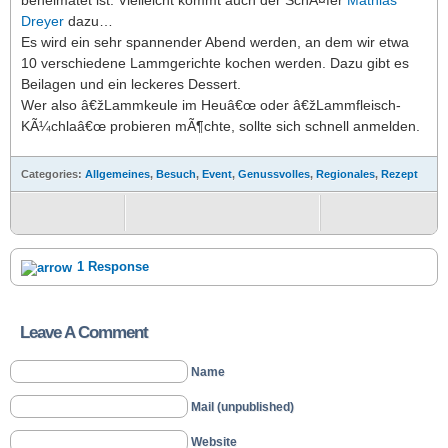
beheimatet ist. Vielleicht kommt auch der SchÃ¤fer
Mathias
Dreyer
dazu…
Es wird ein sehr spannender Abend werden, an dem wir etwa
10 verschiedene Lammgerichte kochen werden. Dazu gibt es
Beilagen und ein leckeres Dessert.
Wer also â€žLammkeule im Heuâ€œ oder â€žLammfleisch-
KÃ¼chlaâ€œ probieren mÃ¶chte, sollte sich schnell anmelden.
Categories:
Allgemeines
,
Besuch
,
Event
,
Genussvolles
,
Regionales
,
Rezept
1 Response
Leave A Comment
Name
Mail (unpublished)
Website