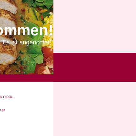
ommen!
"Es ist angerichtet!"
r Freese
Ã¤ge