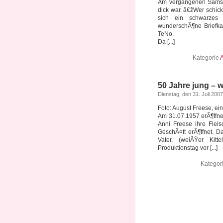
Am vergangenen Samsta
dick war. â€žWer schic
sich ein schwarzes T
wunderschÃ¶ne Briefk
TeNo.
Da [...]
Kategorie
A
50 Jahre jung – w
Dienstag, den 31. Juli 2007
Foto: August Freese, ei
Am 31.07.1957 erÃ¶ffne
Anni Freese ihre Flei
GeschÃ¤ft erÃ¶ffnet. 
Vater, (weiÃŸer Kit
Produktionstag vor [...]
Kategor