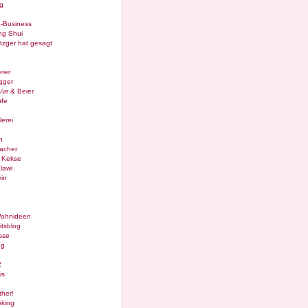
g
e-Business
ng Shui
tzger hat gesagt
rer
gger
¼rr & Beier
ufe
lerei
n
acher
g Kekse
lawi
in
Wohnideen
itsblog
sse
og
2
is
ther!
oking