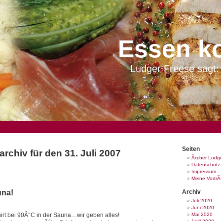
Essen k
Ludger Freese sagt: 
Seiten
rchiv für den 31. Juli 2007
Ãœber Ludge
Datenschutz
Impressum
Meine Vortr
una!
Archiv
Juli 2020
Juni 2020
irt bei 90Â°C in der Sauna…wir geben alles!
Mai 2020