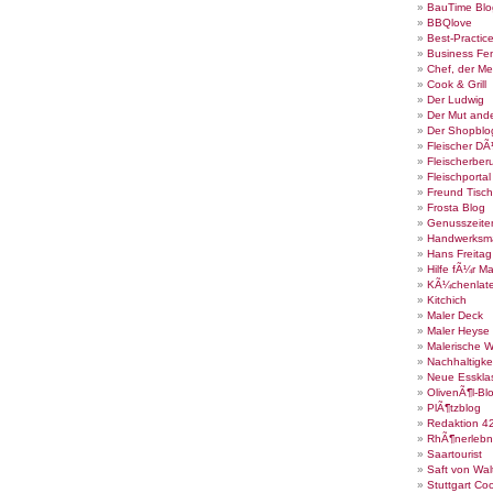
BauTime Blo
BBQlove
Best-Practic
Business Fe
Chef, der Me
Cook & Grill
Der Ludwig
Der Mut ande
Der Shopblo
Fleischer DÃ
Fleischerber
Fleischportal
Freund Tisch
Frosta Blog
Genusszeite
Handwerksm
Hans Freita
Hilfe fÃ¼r Ma
KÃ¼chenlate
Kitchich
Maler Deck
Maler Heyse
Malerische 
Nachhaltigke
Neue Esskla
OlivenÃ¶l-Bl
PlÃ¶tzblog
Redaktion 4
RhÃ¶nerlebn
Saartourist
Saft von Wal
Stuttgart Co