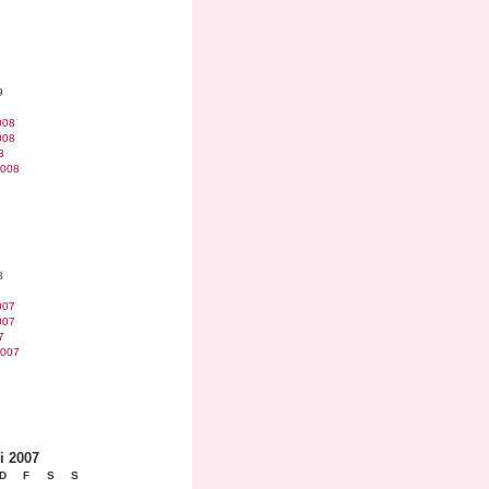
9
008
008
8
2008
8
007
007
7
2007
i 2007
D
F
S
S