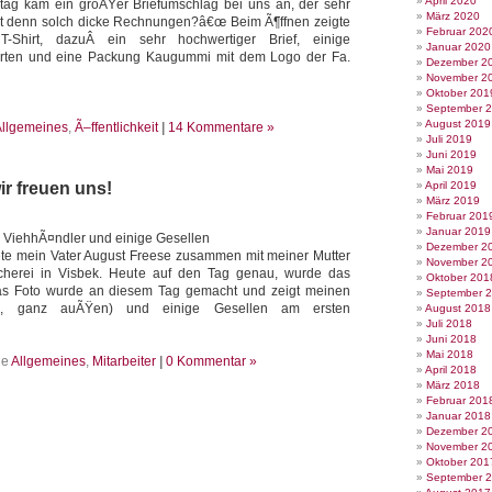
April 2020
g kam ein groÃŸer Briefumschlag bei uns an, der sehr
März 2020
kt denn solch dicke Rechnungen?â€œ Beim Ã¶ffnen zeigte
Februar 202
-Shirt, dazuÂ ein sehr hochwertiger Brief, einige
Januar 2020
arten und eine Packung Kaugummi mit dem Logo der Fa.
Dezember 2
November 2
Oktober 201
September 
August 2019
llgemeines
,
Ã–ffentlichkeit
|
14 Kommentare »
Juli 2019
Juni 2019
Mai 2019
ir freuen uns!
April 2019
März 2019
Februar 201
Januar 2019
n ViehhÃ¤ndler und einige Gesellen
Dezember 2
te mein Vater August Freese zusammen mit meiner Mutter
November 2
scherei in Visbek. Heute auf den Tag genau, wurde das
Oktober 201
Das Foto wurde an diesem Tag gemacht und zeigt meinen
September 
tel, ganz auÃŸen) und einige Gesellen am ersten
August 2018
Juli 2018
Juni 2018
Mai 2018
ie
Allgemeines
,
Mitarbeiter
|
0 Kommentar »
April 2018
März 2018
Februar 201
Januar 2018
Dezember 2
November 2
Oktober 201
September 