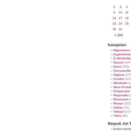
2
3
4
9
10
11
16
17
18
23
24
25
30
31
« Jun
Kategorien
Allgemeines
Angerichtete
Ã–ffentlichke
Besuch
(187
Event
(326)
Genussvolle
Hygiene
(57)
Kunden
(321
Mitarbeiter
(1
Neue Produk
Partyservice
Regionales
(
Restaurant
(
Rezept
(105)
Umbau
(43)
Verkauf
(210
Video
(85)
Blogroll. Am T
Anders denk