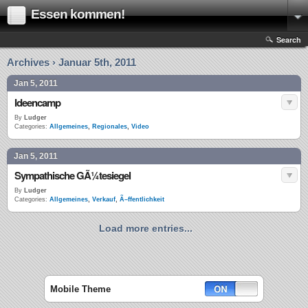
Essen kommen!
Search
Archives › Januar 5th, 2011
Jan 5, 2011
Ideencamp
By
Ludger
Categories:
Allgemeines
,
Regionales
,
Video
Jan 5, 2011
Sympathische GÃ¼tesiegel
By
Ludger
Categories:
Allgemeines
,
Verkauf
,
Ã–ffentlichkeit
Load more entries...
Mobile Theme