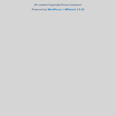
All content Copyright Essen kommen!
Powered by
WordPress
+
WPtouch 1.9.26