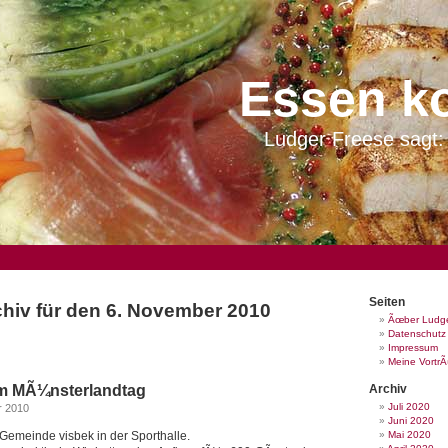
Essen k
Ludger Freese sagt: 
Seiten
hiv für den 6. November 2010
Ãœber Ludge
Datenschutz
Impressum
Meine Vortr
m MÃ¼nsterlandtag
Archiv
Juli 2020
r 2010
Juni 2020
Gemeinde visbek in der Sporthalle.
Mai 2020