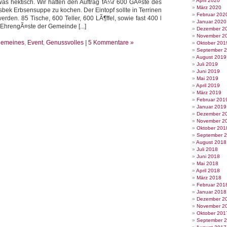
April 2020
was hektisch. Wir hatten den Auftrag fÃ¼r 600 GÃ¤ste des
März 2020
bek Erbsensuppe zu kochen. Der Eintopf sollte in Terrinen
Februar 202
werden. 85 Tische, 600 Teller, 600 LÃ¶ffel, sowie fast 400 l
Januar 2020
EhrengÃ¤ste der Gemeinde [...]
Dezember 2
November 2
gemeines
,
Event
,
Genussvolles
|
5 Kommentare »
Oktober 201
September 
August 2019
Juli 2019
Juni 2019
Mai 2019
April 2019
März 2019
Februar 201
Januar 2019
Dezember 2
November 2
Oktober 201
September 
August 2018
Juli 2018
Juni 2018
Mai 2018
April 2018
März 2018
Februar 201
Januar 2018
Dezember 2
November 2
Oktober 201
September 