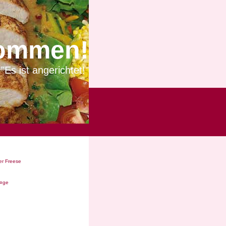
ommen!
"Es ist angerichtet!"
r Freese
Ã¤ge