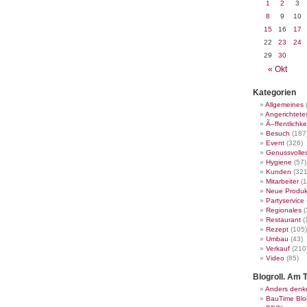
1
2
3
8
9
10
15
16
17
22
23
24
29
30
« Okt
Kategorien
Allgemeines
Angerichtete
Ã–ffentlichke
Besuch
(187
Event
(326)
Genussvolle
Hygiene
(57)
Kunden
(321
Mitarbeiter
(1
Neue Produk
Partyservice
Regionales
(
Restaurant
(
Rezept
(105)
Umbau
(43)
Verkauf
(210
Video
(85)
Blogroll. Am T
Anders denk
BauTime Blo