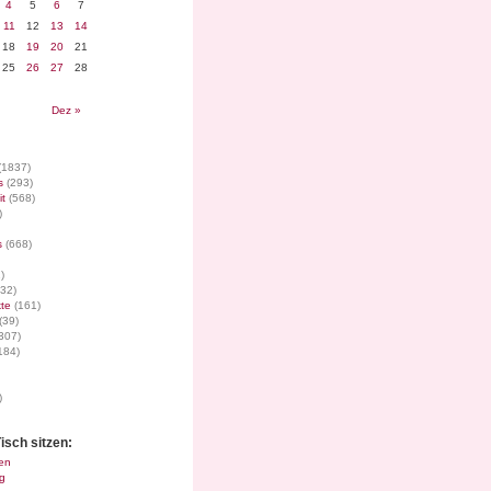
4
5
6
7
11
12
13
14
18
19
20
21
25
26
27
28
Dez »
(1837)
s
(293)
it
(568)
)
s
(668)
)
32)
te
(161)
(39)
307)
184)
)
isch sitzen:
en
g