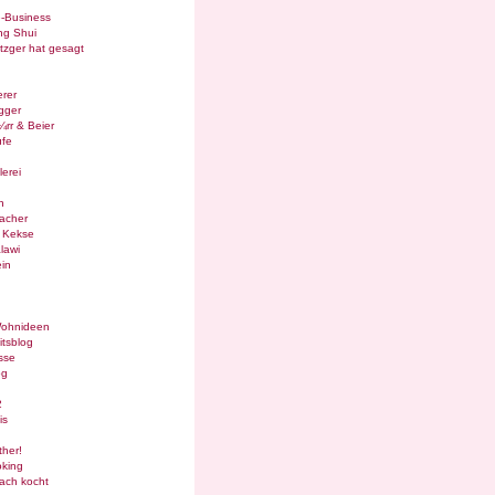
e-Business
ng Shui
tzger hat gesagt
rer
gger
¼rr & Beier
ufe
lerei
n
acher
g Kekse
lawi
in
Wohnideen
itsblog
sse
og
2
is
ther!
oking
ach kocht