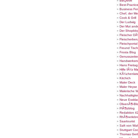
BBQlove
Best-Practic
Business Fe
Chef, der Me
Cook & Grill
Der Ludwig
Der Mut ande
Der Shopblo
Fleischer DÃ
Fleischerber
Fleischportal
Freund Tisch
Frosta Blog
Genusszeite
Handwerksm
Hans Freita
Hilfe fÃ¼r Ma
KÃ¼chenlate
Kitchich
Maler Deck
Maler Heyse
Malerische 
Nachhaltigke
Neue Esskla
OlivenÃ¶l-Bl
PlÃ¶tzblog
Redaktion 4
RhÃ¶nerlebn
Saartourist
Saft von Wal
Stuttgart Co
Thomas Gerl