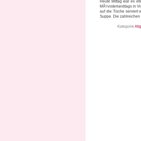
Heute Mittag war es et
MÃ¼nsterlandtags in Vis
auf die Tische serviert 
Suppe. Die zahlreichen 
Kategorie
All