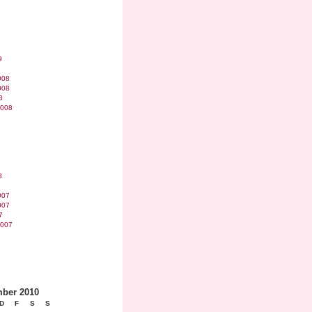
9
008
008
8
2008
8
007
007
7
2007
ber 2010
D
F
S
S