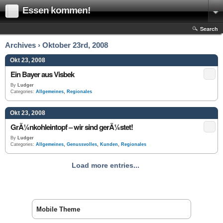
Essen kommen!
Search
Archives › Oktober 23rd, 2008
Okt 23, 2008
Ein Bayer aus Visbek
By
Ludger
Categories:
Allgemeines
,
Regionales
Okt 23, 2008
GrÃ¼nkohleintopf – wir sind gerÃ¼stet!
By
Ludger
Categories:
Allgemeines
,
Genussvolles
,
Kunden
,
Regionales
Load more entries...
Mobile Theme