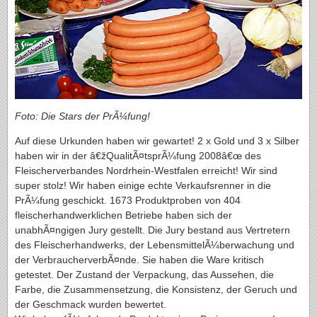
Foto: Die Stars der PrÃ¼fung!
Auf diese Urkunden haben wir gewartet! 2 x Gold und 3 x Silber
haben wir in der â€žQualitÃ¤tsprÃ¼fung 2008â€œ des
Fleischerverbandes Nordrhein-Westfalen erreicht! Wir sind
super stolz! Wir haben einige echte Verkaufsrenner in die
PrÃ¼fung geschickt. 1673 Produktproben von 404
fleischerhandwerklichen Betriebe haben sich der
unabhÃ¤ngigen Jury gestellt. Die Jury bestand aus Vertretern
des Fleischerhandwerks, der LebensmittelÃ¼berwachung und
der VerbraucherverbÃ¤nde. Sie haben die Ware kritisch
getestet. Der Zustand der Verpackung, das Aussehen, die
Farbe, die Zusammensetzung, die Konsistenz, der Geruch und
der Geschmack wurden bewertet.