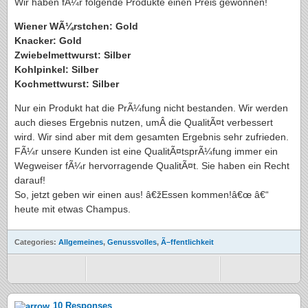
Wir haben fÃ¼r folgende Produkte einen Preis gewonnen!
Wiener WÃ¼rstchen: Gold
Knacker: Gold
Zwiebelmettwurst: Silber
Kohlpinkel: Silber
Kochmettwurst: Silber
Nur ein Produkt hat die PrÃ¼fung nicht bestanden. Wir werden
auch dieses Ergebnis nutzen, umÂ die QualitÃ¤t verbessert
wird. Wir sind aber mit dem gesamten Ergebnis sehr zufrieden.
FÃ¼r unsere Kunden ist eine QualitÃ¤tsprÃ¼fung immer ein
Wegweiser fÃ¼r hervorragende QualitÃ¤t. Sie haben ein Recht
darauf!
So, jetzt geben wir einen aus! â€žEssen kommen!â€œ â€“
heute mit etwas Champus.
Categories:
Allgemeines
,
Genussvolles
,
Ã–ffentlichkeit
10 Responses