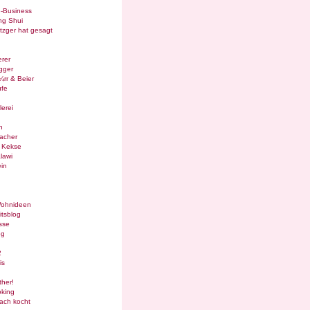
e-Business
ng Shui
tzger hat gesagt
rer
gger
¼rr & Beier
ufe
lerei
n
acher
g Kekse
lawi
in
Wohnideen
itsblog
sse
og
2
is
ther!
oking
ach kocht