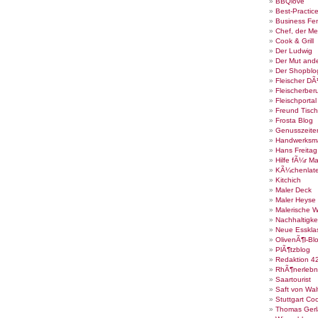
BBQlove
Best-Practic
Business Fe
Chef, der Me
Cook & Grill
Der Ludwig
Der Mut ande
Der Shopblo
Fleischer DÃ
Fleischerber
Fleischportal
Freund Tisch
Frosta Blog
Genusszeite
Handwerksm
Hans Freita
Hilfe fÃ¼r Ma
KÃ¼chenlate
Kitchich
Maler Deck
Maler Heyse
Malerische 
Nachhaltigke
Neue Esskla
OlivenÃ¶l-Bl
PlÃ¶tzblog
Redaktion 4
RhÃ¶nerlebn
Saartourist
Saft von Wal
Stuttgart Co
Thomas Gerl