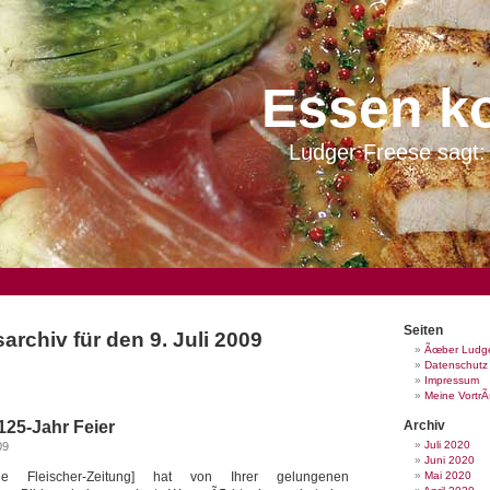
Essen k
Ludger Freese sagt: 
Seiten
archiv für den 9. Juli 2009
Ãœber Ludge
Datenschutz
Impressum
Meine Vortr
 125-Jahr Feier
Archiv
Juli 2020
09
Juni 2020
e Fleischer-Zeitung] hat von Ihrer gelungenen
Mai 2020