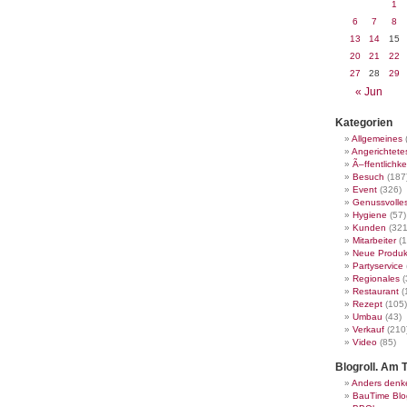
1
6
7
8
13
14
15
20
21
22
27
28
29
« Jun
Kategorien
Allgemeines
Angerichtete
Ã–ffentlichke
Besuch
(187
Event
(326)
Genussvolle
Hygiene
(57)
Kunden
(321
Mitarbeiter
(1
Neue Produk
Partyservice
Regionales
(
Restaurant
(
Rezept
(105)
Umbau
(43)
Verkauf
(210
Video
(85)
Blogroll. Am T
Anders denk
BauTime Blo