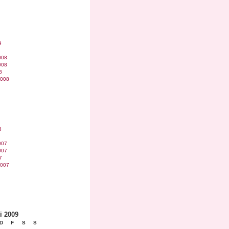
9
008
008
8
2008
8
007
007
7
2007
i 2009
D
F
S
S