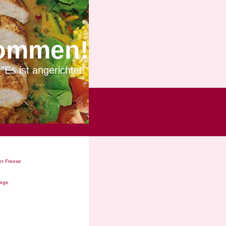
ommen!
"Es ist angerichtet!"
r Freese
Ã¤ge