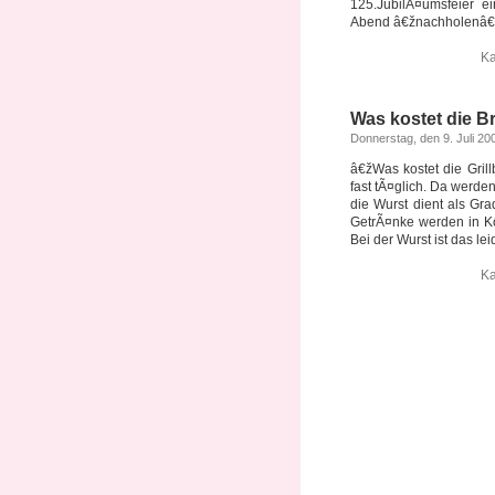
125.JubilÃ¤umsfeier e
Abend â€žnachholen
Ka
Was kostet die B
Donnerstag, den 9. Juli 20
â€žWas kostet die Gril
fast tÃ¤glich. Da werden
die Wurst dient als Gr
GetrÃ¤nke werden in K
Bei der Wurst ist das leid
Ka