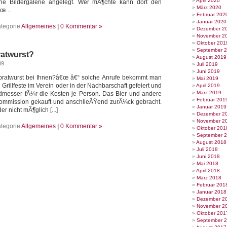
April 2020
ine Bildergalerie angelegt. Wer mÃ¶chte kann dort den
März 2020
â€œ…
Februar 202
Januar 2020
tegorie
Allgemeines
|
0 Kommentar »
Dezember 2
November 2
Oktober 201
September 
ratwurst?
August 2019
09
Juli 2019
Juni 2019
lbratwurst bei Ihnen?â€œ â€“ solche Anrufe bekommt man
Mai 2019
 Grillfeste im Verein oder in der Nachbarschaft gefeiert und
April 2019
März 2019
admesser fÃ¼r die Kosten je Person. Das Bier und andere
Februar 201
ommission gekauft und anschlieÃŸend zurÃ¼ck gebracht.
Januar 2019
er nicht mÃ¶glich [...]
Dezember 2
November 2
tegorie
Allgemeines
|
0 Kommentar »
Oktober 201
September 
August 2018
Juli 2018
Juni 2018
Mai 2018
April 2018
März 2018
Februar 201
Januar 2018
Dezember 2
November 2
Oktober 201
September 