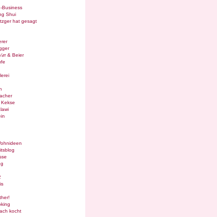
e-Business
ng Shui
tzger hat gesagt
rer
gger
¼rr & Beier
ufe
lerei
n
acher
g Kekse
lawi
in
Wohnideen
itsblog
sse
og
2
is
ther!
oking
ach kocht