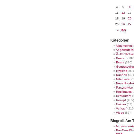
4
5
6
11
12
13
18
19
20
25
26
27
« Jan
Kategorien
Allgemeines
Angerichtete
Ã–ffentlichke
Besuch
(187
Event
(326)
Genussvolle
Hygiene
(57)
Kunden
(321
Mitarbeiter
(1
Neue Produk
Partyservice
Regionales
(
Restaurant
(
Rezept
(105)
Umbau
(43)
Verkauf
(210
Video
(85)
Blogroll. Am T
Anders denk
BauTime Blo