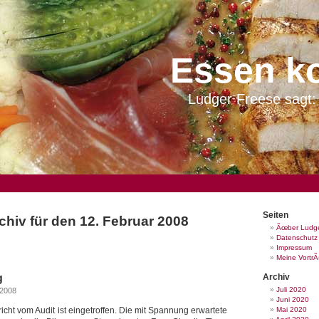
Essen k
Ludger Freese sagt: 
Seiten
hiv für den 12. Februar 2008
Ãœber Ludge
Datenschutz
Impressum
Meine Vortr
g
Archiv
Juli 2020
 2008
Juni 2020
icht vom Audit ist eingetroffen. Die mit Spannung erwartete
Mai 2020