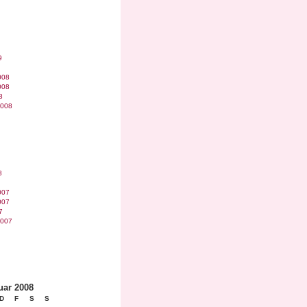
9
008
008
8
2008
8
007
007
7
2007
uar 2008
D
F
S
S