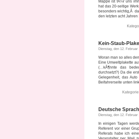
Mappe ist fÃ¼r uns imm
hat das 20-seitige Werk 
besonders wichtig,Â das
den letzten acht Jahren [.
Katego
Kein-Staub-Plake
Dienstag, den 12. Februar
Woran man so alles d
Eine Umweltplakette au
(…kÃ¶nnte das bedeu
durchsetzt?) Da die erst
Gelegenheit, das Auto
Beifahrerseite unten links
Kategori
Deutsche Sprac
Dienstag, den 12. Februar
In einigen Tagen werde
Referent vor einer Gru
Referats habe ich ein
Veranstalter per Mail 