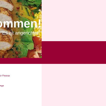
ommen!
"Es ist angerichtet!"
r Freese
Ã¤ge