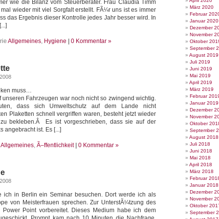
April 2020
er wie die Bilanz vom Steuerberater. Frau Claudia Timm
März 2020
mal wieder mit viel Sorgfalt erstellt. FÃ¼r uns ist es immer
Februar 202
s das Ergebnis dieser Kontrolle jedes Jahr besser wird. In
Januar 2020
..]
Dezember 2
November 2
rie
Allgemeines
,
Hygiene
|
0 Kommentar »
Oktober 201
September 
August 2019
Juli 2019
tte
Juni 2019
Mai 2019
 2008
April 2019
März 2019
enken muss…
Februar 201
f unseren Fahrzeugen war noch nicht so zwingend wichtig.
Januar 2019
ten, dass sich Umweltschutz auf dem Lande nicht
Dezember 2
en Plaketten schnell vergriffen waren, besteht jetzt wieder
November 2
 zu bekleben.Â Es ist vorgeschrieben, dass sie auf der
Oktober 201
 angebracht ist. Es [...]
September 
August 2018
Juli 2018
e
Allgemeines
,
Ã–ffentlichkeit
|
0 Kommentar »
Juni 2018
Mai 2018
April 2018
he
März 2018
Februar 201
 2008
Januar 2018
Dezember 2
 ich in Berlin ein Seminar besuchen. Dort werde ich als
November 2
ppe von Meisterfrauen sprechen. Zur UnterstÃ¼tzung des
Oktober 201
e Power Point vorbereitet. Dieses Medium habe ich dem
September 
zugeschickt. Prompt kam nach 10 Minuten die Nachfrage.