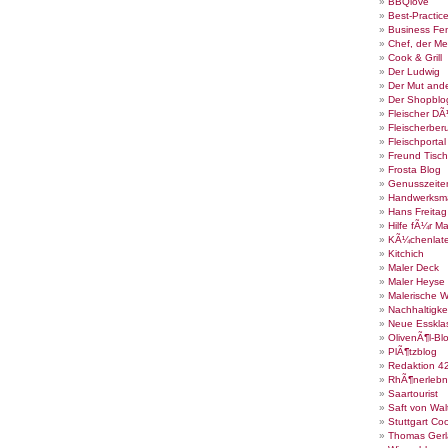
BBQlove
Best-Practic
Business Fe
Chef, der Me
Cook & Grill
Der Ludwig
Der Mut ande
Der Shopblo
Fleischer DÃ
Fleischerber
Fleischportal
Freund Tisch
Frosta Blog
Genusszeite
Handwerksm
Hans Freita
Hilfe fÃ¼r Ma
KÃ¼chenlate
Kitchich
Maler Deck
Maler Heyse
Malerische 
Nachhaltigke
Neue Esskla
OlivenÃ¶l-Bl
PlÃ¶tzblog
Redaktion 4
RhÃ¶nerlebn
Saartourist
Saft von Wal
Stuttgart Co
Thomas Gerl