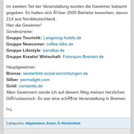
Im zweiten Teil der Veranstaltung wurden die Gewinner bekannt
gegeben. Es hatten sich Ã¼ber 2000 Betriebe beworben, davon
214 aus Norddeutschland.
Hier die Gewinner!
Sonderpreise:
Gruppe Touristik:
Langeoog-hotels.de
Gruppe Newcomer
:
coffee-bike.de
Gruppe Lifestyle
:
sansibar.de
Gruppe Kreativ/ Wirtschaft
:
Fotoraum-Bremen.de
Hauptgewinner:
Bronze
:
westerfeld-sozial-einrichtungen.de
Silber
:
permalight.com
Gold:
consentis.de
Allen Gewinnern sende ich auf diesem Weg meinen herzlichen
GlÃ¼ckwunsch. Es war eine schÃ¶ne Veranstaltung in Bremen.
ï»¿
Categories:
Allgemeines
,
Event
,
Ã–ffentlichkeit