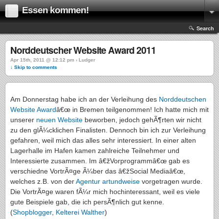
Essen kommen!
Search
Norddeutscher Website Award 2011
Apr 15th, 2011 @ 12:12 pm › Ludger
↓ Skip to comments
Am Donnerstag habe ich an der Verleihung des
Norddeutschen
Website Award
â€œ in Bremen teilgenommen! Ich hatte mich mit
unserer
neuen Website
beworben, jedoch gehÃ¶rten wir nicht
zu den glÃ¼cklichen Finalisten. Dennoch bin ich zur Verleihung
gefahren, weil mich das alles sehr interessiert. In einer alten
Lagerhalle im Hafen kamen zahlreiche Teilnehmer und
Interessierte zusammen. Im â€žVorprogrammâ€œ gab es
verschiedne VortrÃ¤ge Ã¼ber das â€žSocial Mediaâ€œ,
welches z.B. von der
Agentur artundweise
vorgetragen wurde.
Die VortrÃ¤ge waren fÃ¼r mich hochinteressant, weil es viele
gute Beispiele gab, die ich persÃ¶nlich gut kenne.
(
Shopblogger
,
Kelterei Walther
)