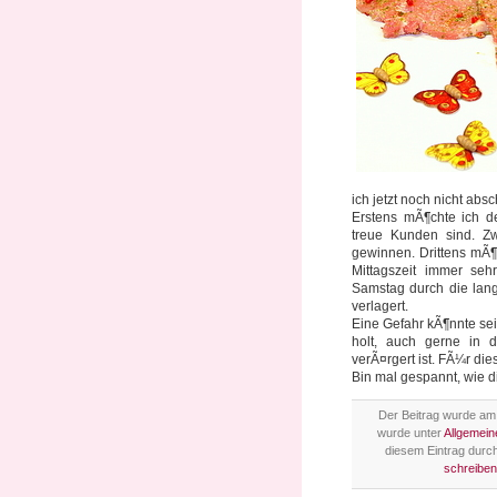
ich jetzt noch nicht abs
Erstens mÃ¶chte ich d
treue Kunden sind. Z
gewinnen. Drittens mÃ¶
Mittagszeit immer seh
Samstag durch die lang
verlagert.
Eine Gefahr kÃ¶nnte se
holt, auch gerne in
verÃ¤rgert ist. FÃ¼r die
Bin mal gespannt, wie
Der Beitrag wurde am 
wurde unter
Allgemein
diesem Eintrag durc
schreiben