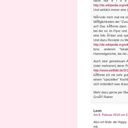
Nicht nur e i n e S
http://de.wikipedia.org/wi
Und wirklich immer eine 
WÃ¼rde mich mal mit ein
MÃ¶glichkeiten der “Zus
an!! Das kÃ¶nnte dann e
bei der es im Flyer und
eine Info Ã¼ber und sp
Und dazu Rezepte zu M
http://de.wikipedia.org/w
bzw. anderen “loka
Hammelgerichte, bis hin
Auch eine gemeinsam Akt
(oder mehreren) derer Pu
http://www.weltbild.de/
kÃ¶nnte ich mir sehr gut
einem “speziellen” Koch
sich ordentlich was dra
Mehr dazu gerne per Mai
GruÃŸ Rainer
Leon
Am 6. Februar 2010 um 2
Also ich finde die Happy
mit.