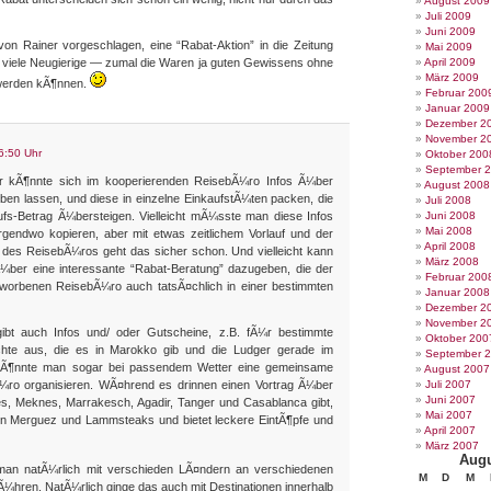
August 2009
Juli 2009
Juni 2009
on Rainer vorgeschlagen, eine “Rabat-Aktion” in die Zeitung
Mai 2009
viele Neugierige — zumal die Waren ja guten Gewissens ohne
April 2009
März 2009
 werden kÃ¶nnen.
Februar 200
Januar 2009
Dezember 2
November 2
6:50 Uhr
Oktober 200
September 
kÃ¶nnte sich im kooperierenden ReisebÃ¼ro Infos Ã¼ber
August 2008
en lassen, und diese in einzelne EinkaufstÃ¼ten packen, die
Juli 2008
fs-Betrag Ã¼bersteigen. Vielleicht mÃ¼sste man diese Infos
Juni 2008
Mai 2008
rgendwo kopieren, aber mit etwas zeitlichem Vorlauf und der
April 2008
n des ReisebÃ¼ros geht das sicher schon. Und vielleicht kann
März 2008
ber eine interessante “Rabat-Beratung” dazugeben, die der
Februar 200
orbenen ReisebÃ¼ro auch tatsÃ¤chlich in einer bestimmten
Januar 2008
Dezember 2
November 2
bt auch Infos und/ oder Gutscheine, z.B. fÃ¼r bestimmte
Oktober 200
chte aus, die es in Marokko gib und die Ludger gerade im
September 
t kÃ¶nnte man sogar bei passendem Wetter eine gemeinsame
August 2007
¼ro organisieren. WÃ¤hrend es drinnen einen Vortrag Ã¼ber
Juli 2007
Juni 2007
s, Meknes, Marrakesch, Agadir, Tanger und Casablanca gibt,
Mai 2007
en Merguez und Lammsteaks und bietet leckere EintÃ¶pfe und
April 2007
März 2007
Augu
man natÃ¼rlich mit verschieden LÃ¤ndern an verschiedenen
M
D
M
Ã¼hren. NatÃ¼rlich ginge das auch mit Destinationen innerhalb