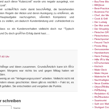
und auch diese “Kulanzzeit” wurde uns negativ ausgelegt, von
BauTime Blo
BBQlove
zeit”.
Best-Practic
wir schlieÃŸlich mehr damit beschÃ¤ftigt, die bestehenden
Business Fe
en Regeln der Aktion und deren Auslegung zu erklÃ¤ren, als
Chef, der Me
n Hauptaufgabe nachzugehen, nÃ¤mlich Kompetenz und
Cook & Grill
 zu stellen, um dadurch Kundenbindung und -zufriedenheit zu
Der Ludwig
Der Mut ande
dass so ein Kundenverhalten vielleicht doch nur “Typisch
Der Shopblo
Fleischer DÃ
und Du doch groÃŸen Erfolg damit hast….
Fleischerber
Fleischportal
Freund Tisch
Frosta Blog
Genusszeite
Handwerksm
Hans Freita
7:40 Uhr
Hilfe fÃ¼r Ma
KÃ¼chenlate
Kitchich
chlÃ¤ge und Ideen zusammen. GrundsÃ¤tzlich kann ich fÃ¼r
Maler Deck
agen: Morgens war nichts los und gegen Mittag hatten wir
Maler Heyse
tirn.
Malerische 
enig an ein “Verlagerungssystem” arbeiten. Vielleicht nicht mit
Nachhaltigke
rn etwas geschickter. Ideen gibt es reichlich – Fakt ist, es
Neue Esskla
 gefallen. Sie entscheiden und vergeben die Punkte.
OlivenÃ¶l-Bl
PlÃ¶tzblog
Redaktion 4
RhÃ¶nerlebn
 schreiben
Saartourist
Saft von Wal
Stuttgart Co
Name