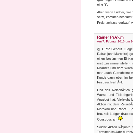
eine “t”.
Aber wenn Ludger, wie v
setzt, kommen bestimmt 
Preisnachlass verkauft
Rainer PrÃ¼m
Am 7. Februar 2010 um 1
@ URS: Genau! Ludger 
Rabat (und Marokko) geb
einen bestimmten Einkau
erst zusammenstellen, i
Mitarbeit und dem Wille
man auch Gutscheine Ã¼
Kunde dann eben im bew
Frist auch erhÃ¤lt.
Und das ReisebÃ¼ro gi
Wurst- und Fleischgeri
Angebot hat. Vielleich
Aktion mit dem ReisebÃ
Marokko und Rabat , Fe
bruzzelt Ludger drauss
Couscous an.
Solche Aktion kÃ¶nnte 
Terminen im Jahr durchf