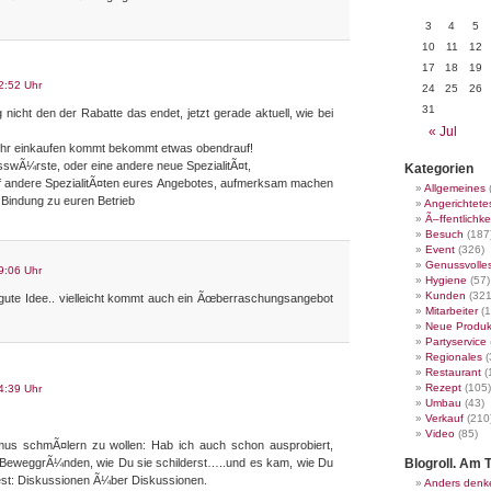
3
4
5
10
11
12
17
18
19
2:52 Uhr
24
25
26
31
icht den der Rabatte das endet, jetzt gerade aktuell, wie bei
« Jul
 Uhr einkaufen kommt bekommt etwas obendrauf!
isswÃ¼rste, oder eine andere neue SpezialitÃ¤t,
Kategorien
uf andere SpezialitÃ¤ten eures Angebotes, aufmerksam machen
Allgemeines
 Bindung zu euren Betrieb
Angerichtete
Ã–ffentlichke
Besuch
(187
Event
(326)
Genussvolle
9:06 Uhr
Hygiene
(57)
Kunden
(321
ne gute Idee.. vielleicht kommt auch ein Ãœberraschungsangebot
Mitarbeiter
(1
Neue Produk
Partyservice
Regionales
(
Restaurant
(
Rezept
(105)
4:39 Uhr
Umbau
(43)
Verkauf
(210
Video
(85)
us schmÃ¤lern zu wollen: Hab ich auch schon ausprobiert,
 BeweggrÃ¼nden, wie Du sie schilderst…..und es kam, wie Du
Blogroll. Am T
st: Diskussionen Ã¼ber Diskussionen.
Anders denk