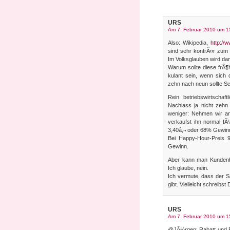
URS
Am 7. Februar 2010 um 1
Also: Wikipedia,
http://
sind sehr kontrÃ¤r zum
Im Volksglauben wird dam
Warum sollte diese frÃ¶
kulant sein, wenn sich
zehn nach neun sollte Sc
Rein betriebswirtschaf
Nachlass ja nicht zehn
weniger: Nehmen wir an
verkaufst ihn normal fÃ
3,40â‚¬ oder 68% Gewin
Bei Happy-Hour-Preis 
Gewinn.
Aber kann man Kundenbi
Ich glaube, nein.
Ich vermute, dass der S
gibt. Vielleicht schreibs
URS
Am 7. Februar 2010 um 1
@JÃ¼rgen: Rabatt und Ra