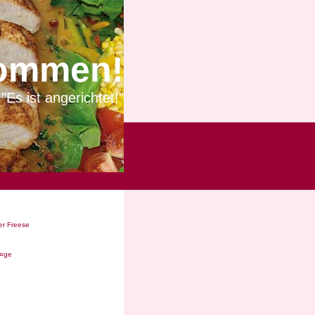
ommen!
"Es ist angerichtet!"
r Freese
Ã¤ge