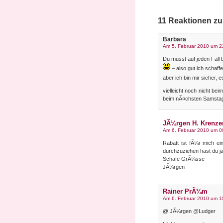
11 Reaktionen z
Barbara
Am 5. Februar 2010 um 2
Du musst auf jeden Fall 
– also gut ich schaffe
aber ich bin mir sicher,
vielleicht noch nicht bei
beim nÃ¤chsten Samst
JÃ¼rgen H. Krenze
Am 6. Februar 2010 um 0
Rabatt ist fÃ¼r mich ei
durchzuziehen hast du ja
Schafe GrÃ¼sse
JÃ¼rgen
Rainer PrÃ¼m
Am 6. Februar 2010 um 1
@ JÃ¼rgen @Ludger