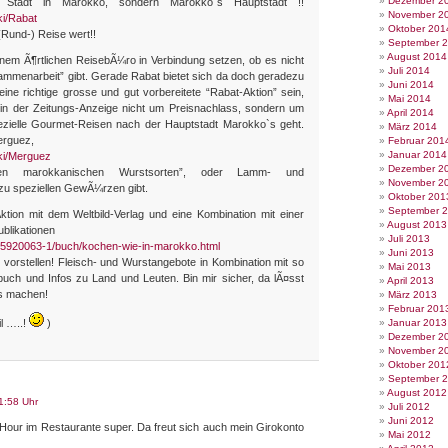
Dezember 2
tadt in Marokko, sondern Marokko`s Hauptstadt !!
November 2
ki/Rabat
Oktober 201
(Rund-) Reise wert!!
September 
August 2014
em Ã¶rtlichen ReisebÃ¼ro in Verbindung setzen, ob es nicht
Juli 2014
ammenarbeit” gibt. Gerade Rabat bietet sich da doch geradezu
Juni 2014
ine richtige grosse und gut vorbereitete “Rabat-Aktion” sein,
Mai 2014
 in der Zeitungs-Anzeige nicht um Preisnachlass, sondern um
April 2014
ezielle Gourmet-Reisen nach der Hauptstadt Marokko`s geht.
März 2014
erguez,
Februar 201
Januar 2014
iki/Merguez
Dezember 2
len marokkanischen Wurstsorten”, oder Lamm- und
November 2
 zu speziellen GewÃ¼rzen gibt.
Oktober 201
September 
ion mit dem Weltbild-Verlag und eine Kombination mit einer
August 2013
blikationen
Juli 2013
3/15920063-1/buch/kochen-wie-in-marokko.html
Juni 2013
 vorstellen! Fleisch- und Wurstangebote in Kombination mit so
Mai 2013
buch und Infos zu Land und Leuten. Bin mir sicher, da lÃ¤sst
April 2013
us machen!
März 2013
Februar 201
l …..!
)
Januar 2013
Dezember 2
November 2
Oktober 201
September 
August 2012
1:58 Uhr
Juli 2012
Juni 2012
 Hour im Restaurante super. Da freut sich auch mein Girokonto
Mai 2012