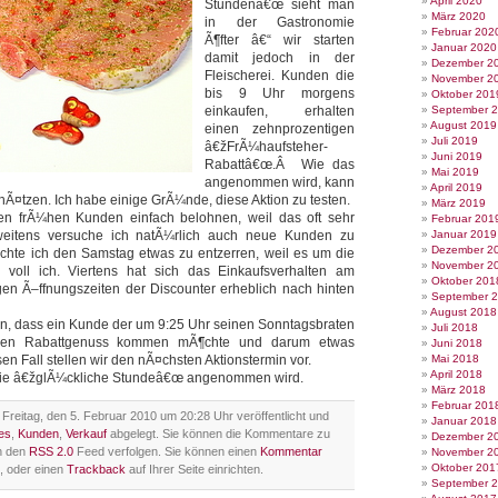
April 2020
Stundenâ€œ sieht man
März 2020
in der Gastronomie
Februar 202
Ã¶fter â€“ wir starten
Januar 2020
damit jedoch in der
Dezember 2
Fleischerei. Kunden die
November 2
bis 9 Uhr morgens
Oktober 201
einkaufen, erhalten
September 
August 2019
einen zehnprozentigen
Juli 2019
â€žFrÃ¼haufsteher-
Juni 2019
Rabattâ€œ.Â Wie das
Mai 2019
angenommen wird, kann
April 2019
chÃ¤tzen. Ich habe einige GrÃ¼nde, diese Aktion zu testen.
März 2019
en frÃ¼hen Kunden einfach belohnen, weil das oft sehr
Februar 201
weitens versuche ich natÃ¼rlich auch neue Kunden zu
Januar 2019
Dezember 2
chte ich den Samstag etwas zu entzerren, weil es um die
November 2
r voll ich. Viertens hat sich das Einkaufsverhalten am
Oktober 201
en Ã–ffnungszeiten der Discounter erheblich nach hinten
September 
August 2018
in, dass ein Kunde der um 9:25 Uhr seinen Sonntagsbraten
Juli 2018
 den Rabattgenuss kommen mÃ¶chte und darum etwas
Juni 2018
sen Fall stellen wir den nÃ¤chsten Aktionstermin vor.
Mai 2018
April 2018
 die â€žglÃ¼ckliche Stundeâ€œ angenommen wird.
März 2018
Februar 201
Freitag, den 5. Februar 2010 um 20:28 Uhr veröffentlicht und
Januar 2018
es
,
Kunden
,
Verkauf
abgelegt. Sie können die Kommentare zu
Dezember 2
h den
RSS 2.0
Feed verfolgen. Sie können einen
Kommentar
November 2
Oktober 201
, oder einen
Trackback
auf Ihrer Seite einrichten.
September 