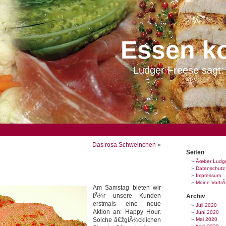
Essen k
Ludger Freese sagt: 
Das rosa Schweinchen
»
Seiten
Ãœber Ludge
Datenschutz
Impressum
Meine Vortr
Am Samstag bieten wir
fÃ¼r unsere Kunden
Archiv
erstmals eine neue
Juli 2020
Aktion an: Happy Hour.
Juni 2020
Solche â€žglÃ¼cklichen
Mai 2020