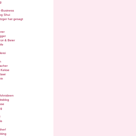
g
e-Business
ng Shui
tzger hat gesagt
rer
gger
¼rr & Beier
ufe
lerei
n
acher
g Kekse
lawi
in
Wohnideen
itsblog
sse
og
2
is
ther!
oking