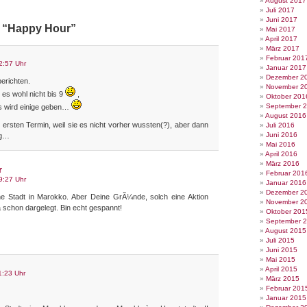
August 2017
Juli 2017
Juni 2017
u “Happy Hour”
Mai 2017
April 2017
März 2017
Februar 201
2:57 Uhr
Januar 2017
Dezember 2
berichten.
November 2
 es wohl nicht bis 9
,
Oktober 201
September 
 es wird einige geben…
August 2016
m ersten Termin, weil sie es nicht vorher wussten(?), aber dann
Juli 2016
Juni 2016
ag…
Mai 2016
April 2016
März 2016
r
Februar 201
9:27 Uhr
Januar 2016
Dezember 2
ne Stadt in Marokko. Aber Deine GrÃ¼nde, solch eine Aktion
November 2
 schon dargelegt. Bin echt gespannt!
Oktober 201
September 
August 2015
Juli 2015
Juni 2015
Mai 2015
April 2015
1:23 Uhr
März 2015
Februar 201
Januar 2015