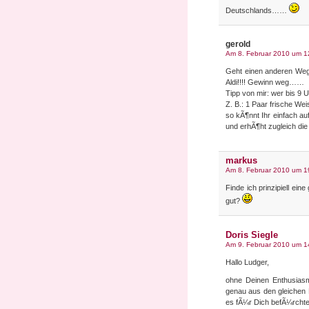
Deutschlands……
gerold
Am 8. Februar 2010 um 1
Geht einen anderen Weg n
Aldi!!!! Gewinn weg……
Tipp von mir: wer bis 9
Z. B.: 1 Paar frische We
so kÃ¶nnt Ihr einfach a
und erhÃ¶ht zugleich die
markus
Am 8. Februar 2010 um 1
Finde ich prinzipiell ei
gut?
Doris Siegle
Am 9. Februar 2010 um 1
Hallo Ludger,
ohne Deinen Enthusiasm
genau aus den gleichen
es fÃ¼r Dich befÃ¼rchte