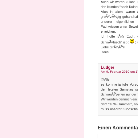
Auch wir waren kulant, 
den Kunden “nach Kulanz
Alles in allem, waren 
groÃŸzÃ¼gig gehandhabt
unserer eigentliche
Fachwissen unter Beweis
erreichen.
Ich hoffe fÃ¼r Euch, 
SchwÃ¤bisch” ist (
) 
Liebe GrÃ¼ÃŸe
Doris
Ludger
Am 9. Februar 2010 um 1
@Alle
es komme ja tolle Vors
den letzten Samstag s
SchweiÃŸperlen auf der S
Wir werden dennoch ein w
dem “10%-Hammer”, sonde
muss unserer Kundschaft
Einen Kommentar