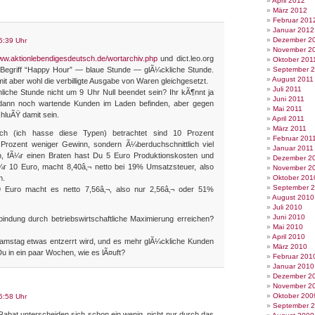
April 2012
März 2012
Februar 201
Januar 2012
Dezember 2
5:39 Uhr
November 2
www.aktionlebendigesdeutsch.de/wortarchiv.php
und dict.leo.org
Oktober 201
 Begriff “Happy Hour” — blaue Stunde — glÃ¼ckliche Stunde.
September 
August 2011
it aber wohl die verbilligte Ausgabe von Waren gleichgesetzt.
Juli 2011
hliche Stunde nicht um 9 Uhr Null beendet sein? Ihr kÃ¶nnt ja
Juni 2011
 dann noch wartende Kunden im Laden befinden, aber gegen
Mai 2011
hluÃŸ damit sein.
April 2011
März 2011
tlich (ich hasse diese Typen) betrachtet sind 10 Prozent
Februar 201
 Prozent weniger Gewinn, sondern Ã¼berduchschnittlich viel
Januar 2011
, fÃ¼r einen Braten hast Du 5 Euro Produktionskosten und
Dezember 2
¼r 10 Euro, macht 8,40â‚¬ netto bei 19% Umsatzsteuer, also
November 2
n.
Oktober 201
September 
9 Euro macht es netto 7,56â‚¬, also nur 2,56â‚¬ oder 51%
August 2010
Juli 2010
Juni 2010
ndung durch betriebswirtschaftliche Maximierung erreichen?
Mai 2010
April 2010
amstag etwas entzerrt wird, und es mehr glÃ¼ckliche Kunden
März 2010
t Du in ein paar Wochen, wie es lÃ¤uft?
Februar 201
Januar 2010
Dezember 2
November 2
Oktober 200
5:58 Uhr
September 
bat unterscheiden sich schon ein wenig, nicht nur durch das