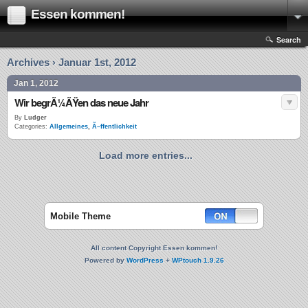
Essen kommen!
Search
Archives › Januar 1st, 2012
Jan 1, 2012
Wir begrÃ¼ÃŸen das neue Jahr
By
Ludger
Categories:
Allgemeines
,
Ã–ffentlichkeit
Load more entries...
Mobile Theme
All content Copyright Essen kommen!
Powered by
WordPress
+
WPtouch 1.9.26