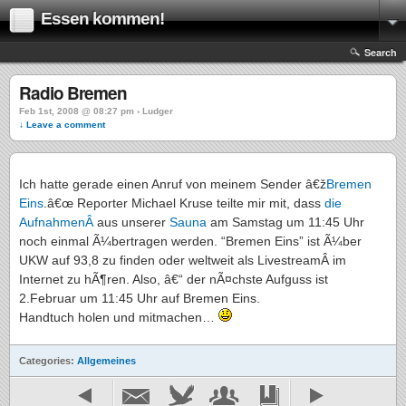
Essen kommen!
Search
Radio Bremen
Feb 1st, 2008 @ 08:27 pm › Ludger
↓ Leave a comment
Ich hatte gerade einen Anruf von meinem Sender â€ž
Bremen
Eins
.â€œ Reporter Michael Kruse teilte mir mit, dass
die
AufnahmenÂ
aus unserer
Sauna
am Samstag um 11:45 Uhr
noch einmal Ã¼bertragen werden. “Bremen Eins” ist Ã¼ber
UKW auf 93,8 zu finden oder weltweit als LivestreamÂ im
Internet zu hÃ¶ren. Also, â€“ der nÃ¤chste Aufguss ist
2.Februar um 11:45 Uhr auf Bremen Eins.
Handtuch holen und mitmachen…
Categories:
Allgemeines