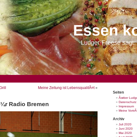
Essen k
Ludger Freese sagt: 
rill
Meine Zeitung ist LebensqualitÃ¤t
»
Seiten
Ãœber Ludge
Datenschutz
¼r Radio Bremen
Impressum
Meine Vortr
Archiv
Juli 2020
Juni 2020
Mai 2020