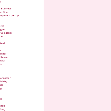
g
e-Business
ng Shui
tzger hat gesagt
rer
gger
¼rr & Beier
ufe
lerei
n
acher
g Kekse
lawi
in
Wohnideen
itsblog
sse
og
2
is
ther!
oking