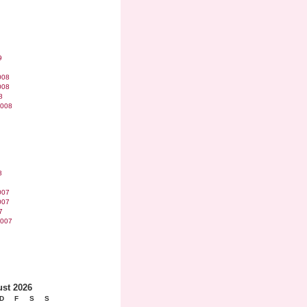
9
008
008
8
2008
8
007
007
7
2007
st 2026
D
F
S
S