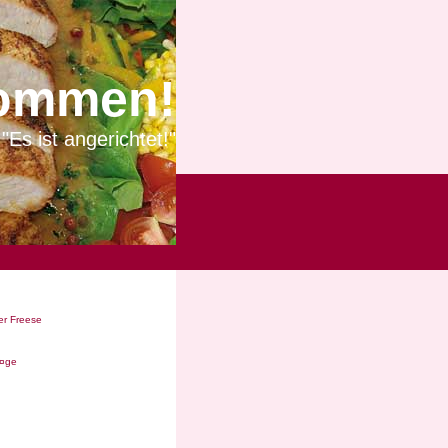
ommen!
"Es ist angerichtet!"
r Freese
Ã¤ge