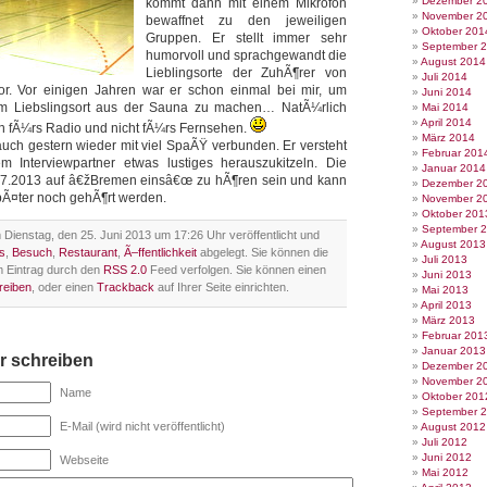
Dezember 2
kommt dann mit einem Mikrofon
November 2
bewaffnet zu den jeweiligen
Oktober 201
Gruppen. Er stellt immer sehr
September 
humorvoll und sprachgewandt die
August 2014
Lieblingsorte der ZuhÃ¶rer von
Juli 2014
. Vor einigen Jahren war er schon einmal bei mir, um
Juni 2014
 Liebslingsort aus der Sauna zu machen… NatÃ¼rlich
Mai 2014
April 2014
 fÃ¼rs Radio und nicht fÃ¼rs Fernsehen.
März 2014
ch gestern wieder mit viel SpaÃŸ verbunden. Er versteht
Februar 201
m Interviewpartner etwas lustiges herauszukitzeln. Die
Januar 2014
7.2013 auf â€žBremen einsâ€œ zu hÃ¶ren sein und kann
Dezember 2
pÃ¤ter noch gehÃ¶rt werden.
November 2
Oktober 201
September 
Dienstag, den 25. Juni 2013 um 17:26 Uhr veröffentlicht und
August 2013
s
,
Besuch
,
Restaurant
,
Ã–ffentlichkeit
abgelegt. Sie können die
Juli 2013
 Eintrag durch den
RSS 2.0
Feed verfolgen. Sie können einen
Juni 2013
reiben
, oder einen
Trackback
auf Ihrer Seite einrichten.
Mai 2013
April 2013
März 2013
Februar 201
Januar 2013
 schreiben
Dezember 2
November 2
Name
Oktober 201
September 
E-Mail (wird nicht veröffentlicht)
August 2012
Juli 2012
Juni 2012
Webseite
Mai 2012