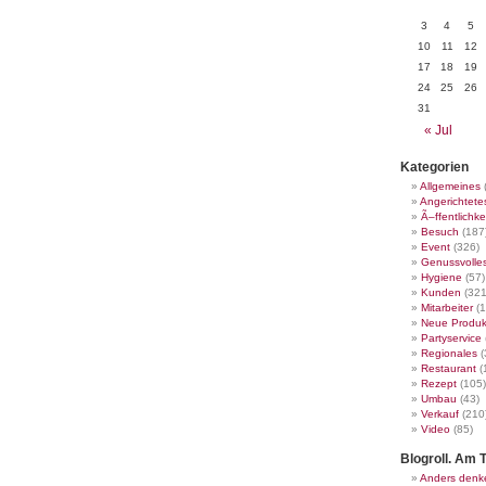
3
4
5
10
11
12
17
18
19
24
25
26
31
« Jul
Kategorien
Allgemeines
Angerichtete
Ã–ffentlichke
Besuch
(187
Event
(326)
Genussvolle
Hygiene
(57)
Kunden
(321
Mitarbeiter
(1
Neue Produk
Partyservice
Regionales
(
Restaurant
(
Rezept
(105)
Umbau
(43)
Verkauf
(210
Video
(85)
Blogroll. Am T
Anders denk