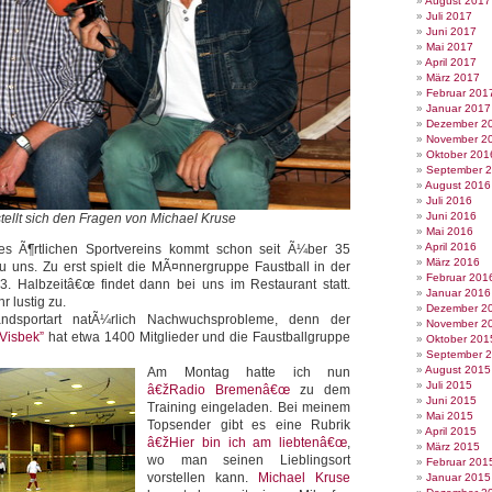
August 2017
Juli 2017
Juni 2017
Mai 2017
April 2017
März 2017
Februar 201
Januar 2017
Dezember 2
November 2
Oktober 201
September 
August 2016
Juli 2016
Juni 2016
stellt sich den Fragen von Michael Kruse
Mai 2016
April 2016
es Ã¶rtlichen Sportvereins kommt schon seit Ã¼ber 35
März 2016
 uns. Zu erst spielt die MÃ¤nnergruppe Faustball in der
Februar 201
3. Halbzeitâ€œ findet dann bei uns im Restaurant statt.
Januar 2016
 lustig zu.
Dezember 2
ndsportart natÃ¼rlich Nachwuchsprobleme, denn der
November 2
Visbek”
hat etwa 1400 Mitglieder und die Faustballgruppe
Oktober 201
September 
August 2015
Am Montag hatte ich nun
Juli 2015
â€žRadio Bremenâ€œ
zu dem
Juni 2015
Training eingeladen. Bei meinem
Mai 2015
Topsender gibt es eine Rubrik
April 2015
â€žHier bin ich am liebtenâ€œ
,
März 2015
wo man seinen Lieblingsort
Februar 201
vorstellen kann.
Michael Kruse
Januar 2015