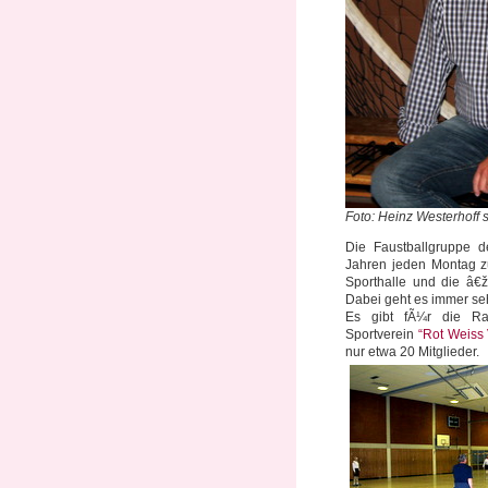
Foto: Heinz Westerhoff 
Die Faustballgruppe d
Jahren jeden Montag zu
Sporthalle und die â€ž
Dabei geht es immer sehr
Es gibt fÃ¼r die Ra
Sportverein
“Rot Weiss 
nur etwa 20 Mitglieder.