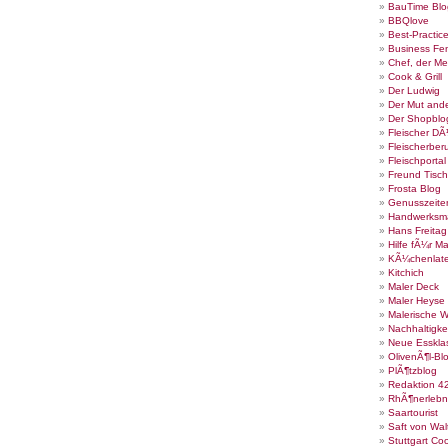
BauTime Blo
BBQlove
Best-Practic
Business Fe
Chef, der Me
Cook & Grill
Der Ludwig
Der Mut ande
Der Shopblo
Fleischer DÃ
Fleischerber
Fleischportal
Freund Tisch
Frosta Blog
Genusszeite
Handwerksm
Hans Freita
Hilfe fÃ¼r Ma
KÃ¼chenlate
Kitchich
Maler Deck
Maler Heyse
Malerische 
Nachhaltigke
Neue Esskla
OlivenÃ¶l-Bl
PlÃ¶tzblog
Redaktion 4
RhÃ¶nerlebn
Saartourist
Saft von Wal
Stuttgart Co