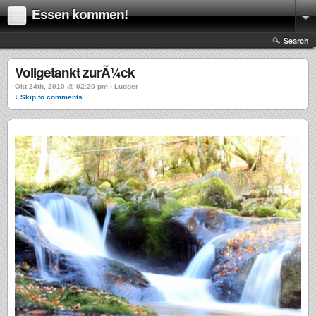
Essen kommen!
Search
Vollgetankt zurÃ¼ck
Okt 24th, 2010 @ 02:20 pm › Ludger
↓ Skip to comments