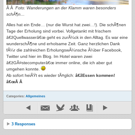
Â Â
Foto: Wanderungen an der Klamm waren besonders
schÃ¶n…
Alles hat ein Ende… (nur die Wurst hat zwei…!). Die schÃ¶nen
Tage der Erholung sind vorbei. Vollgetankt mit frischem
â€žQuellwasserâ€œ geht es zurÃ¼ck in den Alltag. Es war eine
wunderschÃ¶ne und erholsame Zeit. Ganz herzlichen Dank
fÃ¼r die zahlreichen ErholungswÃ¼nsche Ã¼ber Facebook,
Twitter und hier im Blog. Im Hotel waren zwei
â€žGÃ¤stecomputerâ€œ immer online, die ich aber gut
umgehen konnte.
Ab sofort heiÃŸt es wieder tÃ¤glich:
â€žEssen kommen!
â€œÂ Â
Categories:
Allgemeines
3 Responses