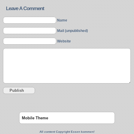
Leave A Comment
Name
Mail (unpublished)
Website
Mobile Theme
All content Copyright Essen kommen!