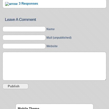
3 Responses
Leave A Comment
Name
Mail (unpublished)
Website
Mobile Theme