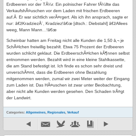
Erdbeeren vor der TÃ¼r. Ein polnischer Fahrer fÃ¼llte das
VerkaufshÃ¤uschen vor dem Laden mit frischen Erdbeeren
auf.Â Er war sichtlich verÃ¤rgert. Als ich ihn ansprach, sagte er
nur: â€žKradziezÂ´, Kradziez!â€œ [dtsch.: Diebstahl] â€žAllees
weeg, Mann Mann…!â€œ
Scheinbar hatten am Freitag nicht alle Kunden die 1,50 â‚¬ je
SchÃ¤lchen freiwillig bezahlt. Etwa 75 Prozent der Erdbeeren
wurden schlicht geklaut. Die ErdbeerschÃ¤lchen kÃ¶nnen selbst
entnommen werden. Bezahlt wird in eine kleine Stahlkassette,
die am Stand befestigt ist. Ich finde es schon sehr dreist und
unverschÃ¤mt, dass die Erdbeeren ohne Bezahlung
mitgenommen werden, zumal wir zwei Meter weiter der Eingang
zum Laden ist. Das HÃ¤uschen ist zwar unter Beobachtung,
aber nicht alle Kunden werden gesehen. Den Schaden trÃ¤gt
der Landwirt.
Categories:
Allgemeines
,
Regionales
,
Verkauf