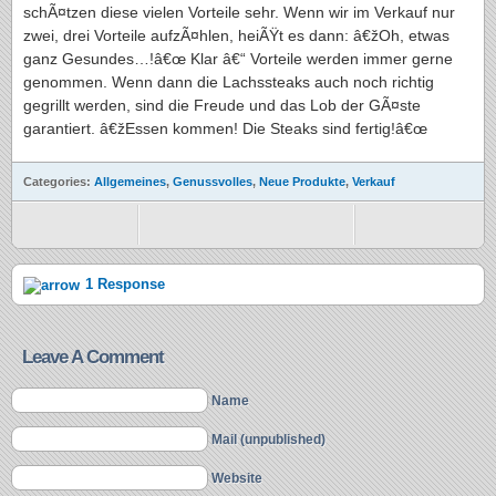
schÃ¤tzen diese vielen Vorteile sehr. Wenn wir im Verkauf nur
zwei, drei Vorteile aufzÃ¤hlen, heiÃŸt es dann: â€žOh, etwas
ganz Gesundes…!â€œ Klar â€“ Vorteile werden immer gerne
genommen. Wenn dann die Lachssteaks auch noch richtig
gegrillt werden, sind die Freude und das Lob der GÃ¤ste
garantiert. â€žEssen kommen! Die Steaks sind fertig!â€œ
Categories:
Allgemeines
,
Genussvolles
,
Neue Produkte
,
Verkauf
1 Response
Leave A Comment
Name
Mail (unpublished)
Website