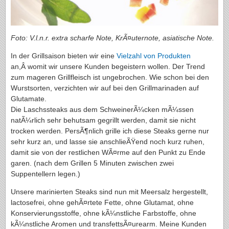
Foto: V.l.n.r. extra scharfe Note, KrÃ¤uternote, asiatische Note.
In der Grillsaison bieten wir eine
Vielzahl von Produkten
an,Â womit wir unsere Kunden begeistern wollen. Der Trend
zum mageren Grillfleisch ist ungebrochen. Wie schon bei den
Wurstsorten, verzichten wir auf bei den Grillmarinaden auf
Glutamate.
Die Laschssteaks aus dem SchweinerÃ¼cken mÃ¼ssen
natÃ¼rlich sehr behutsam gegrillt werden, damit sie nicht
trocken werden. PersÃ¶nlich grille ich diese Steaks gerne nur
sehr kurz an, und lasse sie anschlieÃŸend noch kurz ruhen,
damit sie von der restlichen WÃ¤rme auf den Punkt zu Ende
garen. (nach dem Grillen 5 Minuten zwischen zwei
Suppentellern legen.)
Unsere marinierten Steaks sind nun mit Meersalz hergestellt,
lactosefrei, ohne gehÃ¤rtete Fette, ohne Glutamat, ohne
Konservierungsstoffe, ohne kÃ¼nstliche Farbstoffe, ohne
kÃ¼nstliche Aromen und transfettsÃ¤urearm. Meine Kunden