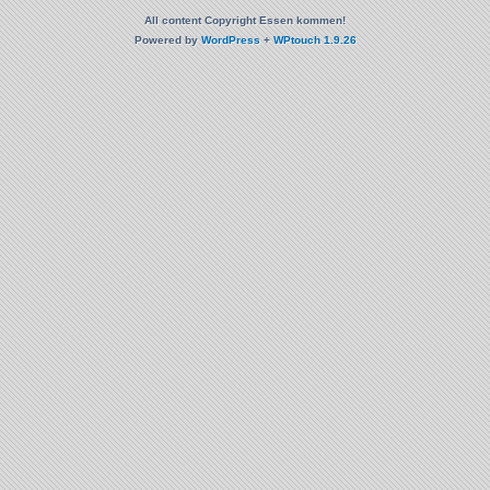
All content Copyright Essen kommen!
Powered by
WordPress
+
WPtouch 1.9.26