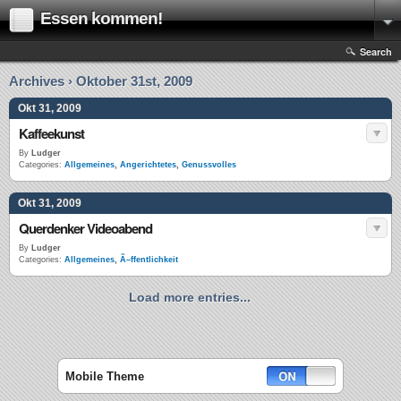
Essen kommen!
Search
Archives › Oktober 31st, 2009
Okt 31, 2009
Kaffeekunst
By
Ludger
Categories:
Allgemeines
,
Angerichtetes
,
Genussvolles
Okt 31, 2009
Querdenker Videoabend
By
Ludger
Categories:
Allgemeines
,
Ã–ffentlichkeit
Load more entries...
Mobile Theme