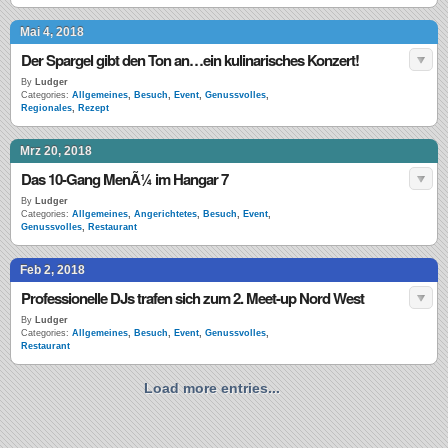
Mai 4, 2018
Der Spargel gibt den Ton an…ein kulinarisches Konzert!
By
Ludger
Categories:
Allgemeines
,
Besuch
,
Event
,
Genussvolles
,
Regionales
,
Rezept
Mrz 20, 2018
Das 10-Gang MenÃ¼ im Hangar 7
By
Ludger
Categories:
Allgemeines
,
Angerichtetes
,
Besuch
,
Event
,
Genussvolles
,
Restaurant
Feb 2, 2018
Professionelle DJs trafen sich zum 2. Meet-up Nord West
By
Ludger
Categories:
Allgemeines
,
Besuch
,
Event
,
Genussvolles
,
Restaurant
Load more entries...