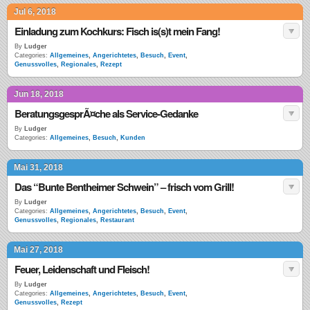
Jul 6, 2018
Einladung zum Kochkurs: Fisch is(s)t mein Fang!
By
Ludger
Categories:
Allgemeines
,
Angerichtetes
,
Besuch
,
Event
,
Genussvolles
,
Regionales
,
Rezept
Jun 18, 2018
BeratungsgesprÃ¤che als Service-Gedanke
By
Ludger
Categories:
Allgemeines
,
Besuch
,
Kunden
Mai 31, 2018
Das “Bunte Bentheimer Schwein” – frisch vom Grill!
By
Ludger
Categories:
Allgemeines
,
Angerichtetes
,
Besuch
,
Event
,
Genussvolles
,
Regionales
,
Restaurant
Mai 27, 2018
Feuer, Leidenschaft und Fleisch!
By
Ludger
Categories:
Allgemeines
,
Angerichtetes
,
Besuch
,
Event
,
Genussvolles
,
Rezept