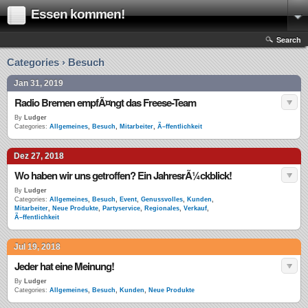
Essen kommen!
Search
Categories › Besuch
Jan 31, 2019
Radio Bremen empfÃ¤ngt das Freese-Team
By
Ludger
Categories:
Allgemeines
,
Besuch
,
Mitarbeiter
,
Ã–ffentlichkeit
Dez 27, 2018
Wo haben wir uns getroffen? Ein JahresrÃ¼ckblick!
By
Ludger
Categories:
Allgemeines
,
Besuch
,
Event
,
Genussvolles
,
Kunden
,
Mitarbeiter
,
Neue Produkte
,
Partyservice
,
Regionales
,
Verkauf
,
Ã–ffentlichkeit
Jul 19, 2018
Jeder hat eine Meinung!
By
Ludger
Categories:
Allgemeines
,
Besuch
,
Kunden
,
Neue Produkte