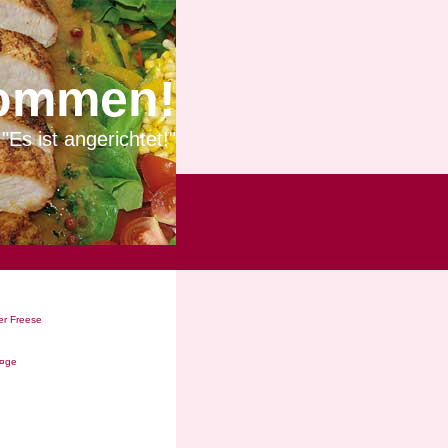
ommen!
"Es ist angerichtet!"
r Freese
Ã¤ge