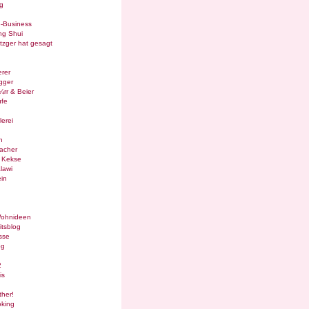
g
e-Business
ng Shui
tzger hat gesagt
rer
gger
¼rr & Beier
ufe
lerei
n
acher
g Kekse
lawi
in
Wohnideen
itsblog
sse
og
2
is
ther!
oking