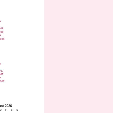
9
008
008
8
2008
8
007
007
7
2007
st 2026
D
F
S
S