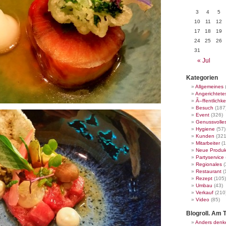
3
4
5
10
11
12
17
18
19
24
25
26
31
« Jul
Kategorien
Allgemeines
Angerichtete
Ã–ffentlichke
Besuch
(187
Event
(326)
Genussvolle
Hygiene
(57)
Kunden
(321
Mitarbeiter
(1
Neue Produk
Partyservice
Regionales
(
Restaurant
(
Rezept
(105)
Umbau
(43)
Verkauf
(210
Video
(85)
Blogroll. Am T
Anders denk