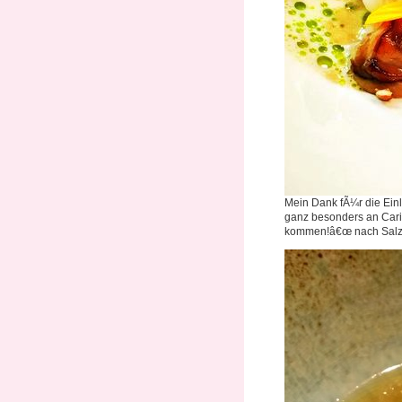
Mein Dank fÃ¼r die Ein
ganz besonders an Cari
kommen!â€œ nach Salzb