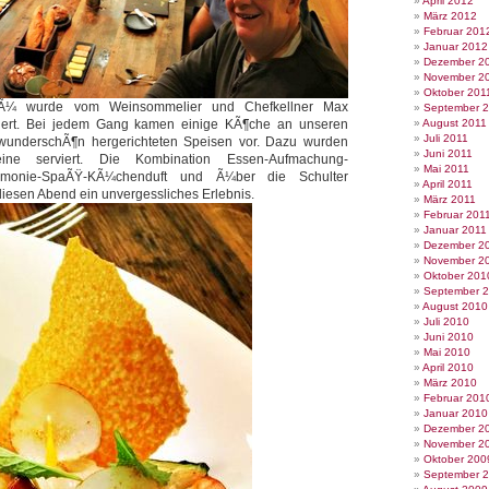
April 2012
März 2012
Februar 201
Januar 2012
Dezember 2
November 2
Oktober 201
Ã¼ wurde vom Weinsommelier und Chefkellner Max
September 
tiert. Bei jedem Gang kamen einige KÃ¶che an unseren
August 2011
Juli 2011
e wunderschÃ¶n hergerichteten Speisen vor. Dazu wurden
Juni 2011
ine serviert. Die Kombination Essen-Aufmachung-
Mai 2011
Harmonie-SpaÃŸ-KÃ¼chenduft und Ã¼ber die Schulter
April 2011
iesen Abend ein unvergessliches Erlebnis.
März 2011
Februar 201
Januar 2011
Dezember 2
November 2
Oktober 201
September 
August 2010
Juli 2010
Juni 2010
Mai 2010
April 2010
März 2010
Februar 201
Januar 2010
Dezember 2
November 2
Oktober 200
September 