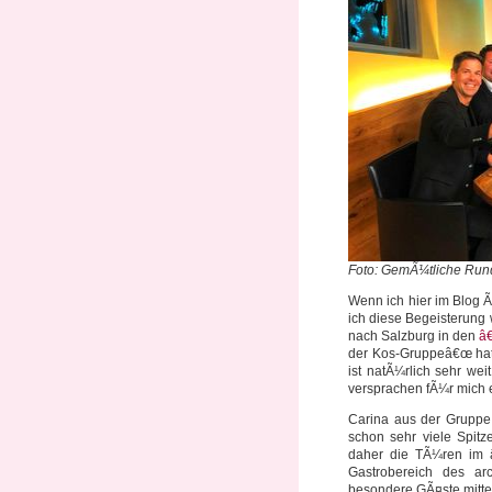
Foto: GemÃ¼tliche Runde 
Wenn ich hier im Blog 
ich diese Begeisterung 
nach Salzburg in den
â
der Kos-Gruppeâ€œ hatt
ist natÃ¼rlich sehr we
versprachen fÃ¼r mich e
Carina aus der Gruppe 
schon sehr viele Spitz
daher die TÃ¼ren im 
Gastrobereich des ar
besondere GÃ¤ste mitte