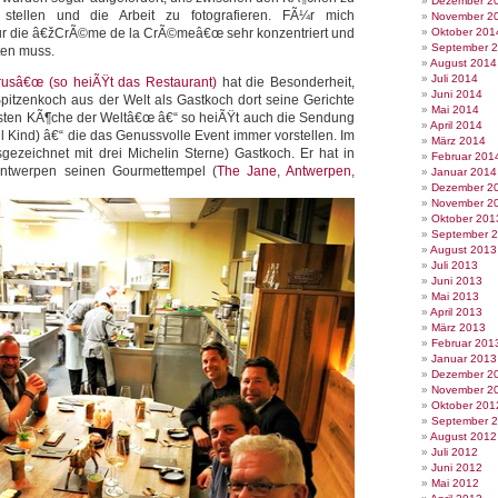
Dezember 2
tellen und die Arbeit zu fotografieren. FÃ¼r mich
November 2
 nur die â€žCrÃ©me de la CrÃ©meâ€œ sehr konzentriert und
Oktober 201
September 
ten muss.
August 2014
Juli 2014
rusâ€œ (so heiÃŸt das Restaurant)
hat die Besonderheit,
Juni 2014
pitzenkoch aus der Welt als Gastkoch dort seine Gerichte
Mai 2014
esten KÃ¶che der Weltâ€œ â€“ so heiÃŸt auch die Sendung
April 2014
 Kind) â€“ die das Genussvolle Event immer vorstellen. Im
März 2014
gezeichnet mit drei Michelin Sterne) Gastkoch. Er hat in
Februar 201
 Antwerpen seinen Gourmettempel (
The Jane, Antwerpen,
Januar 2014
Dezember 2
November 2
Oktober 201
September 
August 2013
Juli 2013
Juni 2013
Mai 2013
April 2013
März 2013
Februar 201
Januar 2013
Dezember 2
November 2
Oktober 201
September 
August 2012
Juli 2012
Juni 2012
Mai 2012