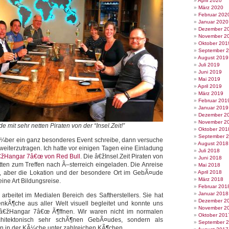
April 2020
März 2020
Februar 202
Januar 2020
Dezember 2
November 2
Oktober 201
September 
August 2019
Juli 2019
Juni 2019
Mai 2019
April 2019
März 2019
Februar 201
Januar 2019
Dezember 2
November 2
mit sehr netten Piraten von der “Insel.Zeit!”
Oktober 201
September 
Ã¼ber ein ganz besonderes Event schreibe, dann versuche
August 2018
weiterzutragen. Ich hatte vor einigen Tagen eine Einladung
Juli 2018
€žHangar 7â€œ von Red Bull
. Die â€žInsel.Zeit Piraten von
Juni 2018
en zum Treffen nach Ã–sterreich eingeladen. Die Anreise
Mai 2018
it, aber die Lokation und der besondere Ort im GebÃ¤ude
April 2018
März 2018
ine Art Bildungsreise.
Februar 201
Januar 2018
arbeitet im Medialen Bereich des Saftherstellers. Sie hat
Dezember 2
enkÃ¶che aus aller Welt visuell begleitet und konnte uns
November 2
â€žHangar 7â€œ Ã¶ffnen. Wir waren nicht im normalen
Oktober 201
chitektonisch sehr schÃ¶nen GebÃ¤udes, sondern als
September 
n in der KÃ¼che unter zahlreichen KÃ¶chen.