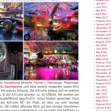
August 2017
Juli 2017
Juni 2017
Mai 2017
April 2017
März 2017
Februar 201
Januar 2017
Dezember 2
November 2
Oktober 201
September 
August 2016
Juli 2016
Juni 2016
Mai 2016
April 2016
März 2016
Februar 201
Januar 2016
Dezember 2
November 2
Oktober 201
September 
die
Ausstellung
besucht. Formel-1 Fahrzeuge, Flugzeuge,
August 2015
elix Baumgartner
und viele weitere Hingucker waren fÃ¼r
Juli 2015
 ein wahres Erlebnis. Die KÃ¼che befand sich im unteren
Juni 2015
Mai 2015
. In der KÃ¼che arbeiten ca. 35 KÃ¶che. Wir wurden per
April 2015
uptkÃ¶chen begrÃ¼ÃŸt. Unser festlich gedeckter Tisch
März 2015
n der KÃ¼che â€“ ein Platz, an dem nur sehr wenige
Februar 201
n. Wir hatten stÃ¤ndig Blick auf das emsige Geschehen
Januar 2015
 wurden sogar aufgefordert, uns zwischen den KÃ¶chen zu