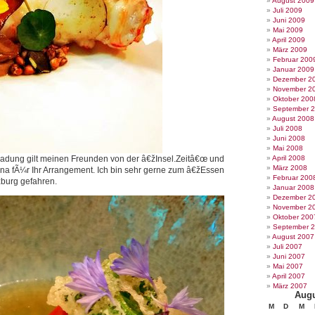
August 2009
Juli 2009
Juni 2009
Mai 2009
April 2009
März 2009
Februar 200
Januar 2009
Dezember 2
November 2
Oktober 200
September 
August 2008
Juli 2008
Juni 2008
Mai 2008
ladung gilt meinen Freunden von der â€žInsel.Zeitâ€œ und
April 2008
März 2008
na fÃ¼r Ihr Arrangement. Ich bin sehr gerne zum â€žEssen
Februar 200
urg gefahren.
Januar 2008
Dezember 2
November 2
Oktober 200
September 
August 2007
Juli 2007
Juni 2007
Mai 2007
April 2007
März 2007
Augu
M
D
M