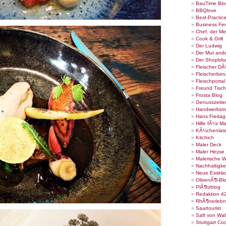
BauTime Blo
BBQlove
Best-Practic
Business Fe
Chef, der Me
Cook & Grill
Der Ludwig
Der Mut ande
Der Shopblo
Fleischer DÃ
Fleischerber
Fleischportal
Freund Tisch
Frosta Blog
Genusszeite
Handwerksm
Hans Freita
Hilfe fÃ¼r Ma
KÃ¼chenlate
Kitchich
Maler Deck
Maler Heyse
Malerische 
Nachhaltigke
Neue Esskla
OlivenÃ¶l-Bl
PlÃ¶tzblog
Redaktion 4
RhÃ¶nerlebn
Saartourist
Saft von Wal
Stuttgart Co