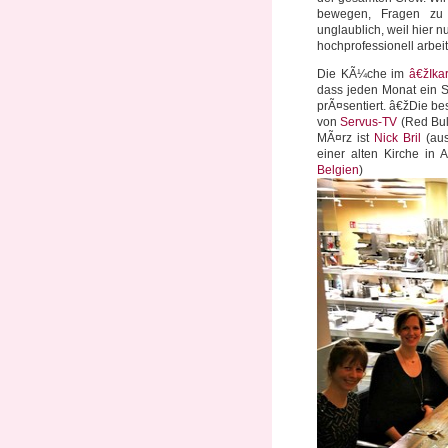
bewegen, Fragen zu s
unglaublich, weil hier
hochprofessionell arbei
Die KÃ¼che im
â€žIka
dass jeden Monat ein S
prÃ¤sentiert. â€žDie b
von
Servus-TV
(Red Bull
MÃ¤rz ist
Nick Bril
(aus
einer alten Kirche in
Belgien
)