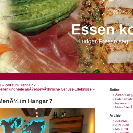
Essen k
Ludger Freese sagt: 
l – Zeit zum Handeln?
eiten und viele auÃŸergewÃ¶hnliche Genuss-Erlebnisse
»
Seiten
Ãœber Ludge
Datenschutz
MenÃ¼ im Hangar 7
Impressum
Meine Vortr
Archiv
Juli 2020
Juni 2020
Mai 2020