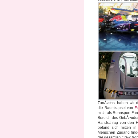
ZunÃ¤chst haben wir 
die Raumkapsel von
F
mich als Rennsport-Fan
Bereich des GebÃ¤udes
Handschlag von den Ha
befand sich mitten i
Menschen Zugang finde
der gesamten Crew. Wir