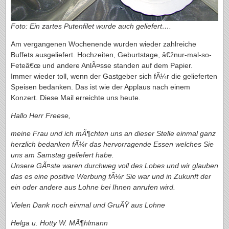
Foto: Ein zartes Putenfilet wurde auch geliefert….
Am vergangenen Wochenende wurden wieder zahlreiche
Buffets ausgeliefert. Hochzeiten, Geburtstage, â€žnur-mal-so-
Feteâ€œ und andere AnlÃ¤sse standen auf dem Papier.
Immer wieder toll, wenn der Gastgeber sich fÃ¼r die gelieferten
Speisen bedanken. Das ist wie der Applaus nach einem
Konzert. Diese Mail erreichte uns heute.
Hallo Herr Freese,
meine Frau und ich mÃ¶chten uns an dieser Stelle einmal ganz
herzlich bedanken fÃ¼r das hervorragende Essen welches Sie
uns am Samstag geliefert habe.
Unsere GÃ¤ste waren durchweg voll des Lobes und wir glauben
das es eine positive Werbung fÃ¼r Sie war und in Zukunft der
ein oder andere aus Lohne bei Ihnen anrufen wird.
Vielen Dank noch einmal und GruÃŸ aus Lohne
Helga u. Hotty W. MÃ¶hlmann