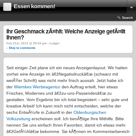
Essen kommen!
Search
Ihr Geschmack zÃ¤hlt: Welche Anzeige gefÃ¤llt
Ihnen?
Feb 21st, 2013 @ 09:04 pm › Ludger
↓ Skip to comments
Seit einiger Zeit plane ich ein neues Anzeigenlayout. Wir hatten
vorher eine Anzeige im â€žNegativdruckâ€œ (schwarz mit
weiÃŸer Schrift) was nicht mehr frisch aussah. Jetzt habe ich
der
Wiemkes Werbeagentur
den Auftrag erteilt, hier etwas
Frisches, Modernes und â€žzu-uns-Passendesâ€œ zu
gestalten. Vom Ergebnis bin ich total begeistert – sehr gute und
kreative Arbeit! Ich kann mich nicht entscheiden, welche der
sechs EntwÃ¼rfe in Zukunft in der
Oldenburgischen
Volkszeitung
erscheinen soll. Ich benÃ¶tige Ihre Mithilfe. Bitte
nennen Sie uns einfach Ihren Favoriten, damit ich etwas mehr
â€žGefÃ¼hlâ€œ bekomme. Sie kÃ¶nnen im Kommentarbereich