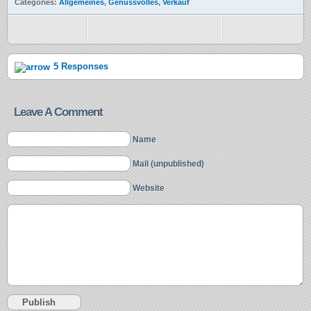
Categories:
Allgemeines
,
Genussvolles
,
Verkauf
5 Responses
Leave A Comment
Name
Mail (unpublished)
Website