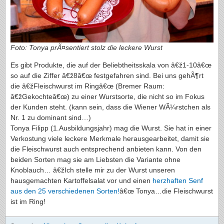
Foto: Tonya prÃ¤sentiert stolz die leckere Wurst
Es gibt Produkte, die auf der Beliebtheitsskala von â€ž1-10â€œ
so auf die Ziffer â€ž8â€œ festgefahren sind. Bei uns gehÃ¶rt
die â€žFleischwurst im Ringâ€œ (Bremer Raum:
â€žGekochteâ€œ) zu einer Wurstsorte, die nicht so im Fokus
der Kunden steht. (kann sein, dass die Wiener WÃ¼rstchen als
Nr. 1 zu dominant sind…)
Tonya Filipp (1.Ausbildungsjahr) mag die Wurst. Sie hat in einer
Verkostung viele leckere Merkmale herausgearbeitet, damit sie
die Fleischwurst auch entsprechend anbieten kann. Von den
beiden Sorten mag sie am Liebsten die Variante ohne
Knoblauch… â€žIch stelle mir zu der Wurst unseren
hausgemachten Kartoffelsalat vor und einen
herzhaften Senf
aus den 25 verschiedenen Sorten!
â€œ Tonya…die Fleischwurst
ist im Ring!