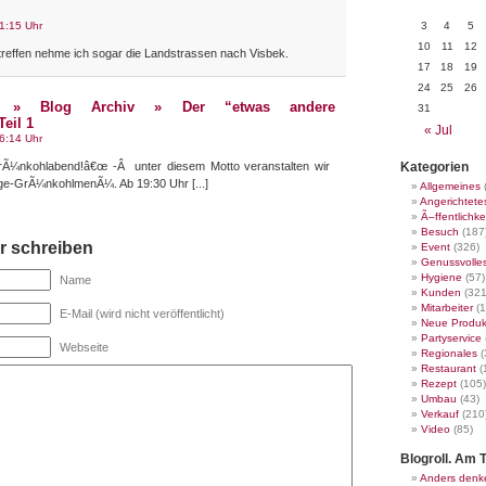
1:15 Uhr
3
4
5
10
11
12
treffen nehme ich sogar die Landstrassen nach Visbek.
17
18
19
24
25
26
 » Blog Archiv » Der “etwas andere
31
eil 1
« Jul
6:14 Uhr
GrÃ¼nkohlabend!â€œ -Â unter diesem Motto veranstalten wir
Kategorien
ge-GrÃ¼nkohlmenÃ¼. Ab 19:30 Uhr [...]
Allgemeines
Angerichtete
Ã–ffentlichke
Besuch
(187
 schreiben
Event
(326)
Genussvolle
Hygiene
(57)
Name
Kunden
(321
Mitarbeiter
(1
E-Mail (wird nicht veröffentlicht)
Neue Produk
Partyservice
Webseite
Regionales
(
Restaurant
(
Rezept
(105)
Umbau
(43)
Verkauf
(210
Video
(85)
Blogroll. Am T
Anders denk