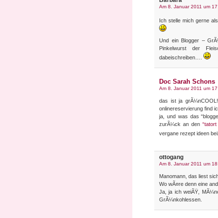
Barbara
Am 8. Januar 2011 um 17
Ich stelle mich gerne a
Und ein Blogger – GrÃ
Pinkelwurst der Fle
dabeischreiben….
Doc Sarah Schons
Am 8. Januar 2011 um 17
das ist ja grÃ¼nCOOL! s
onlinereservierung find i
ja, und was das “blogge
zurÃ¼ck an den
“tator
vergane rezept ideen bei
ottogang
Am 8. Januar 2011 um 18
Manomann, das liest sich
Wo wÃ¤re denn eine ande
Ja, ja ich weiÃŸ, MÃ¼n
GrÃ¼nkohlessen.