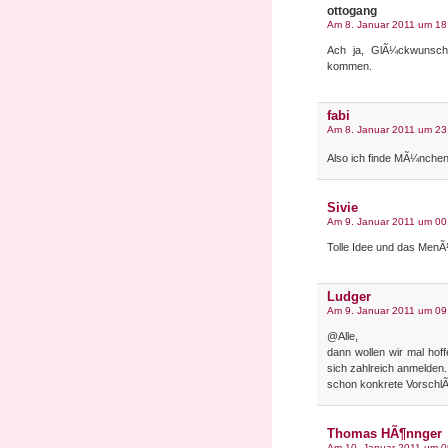
ottogang
Am 8. Januar 2011 um 18
Ach ja, GlÃ¼ckwunsch 
kommen.
fabi
Am 8. Januar 2011 um 23
Also ich finde MÃ¼nche
Sivie
Am 9. Januar 2011 um 00
Tolle Idee und das MenÃ
Ludger
Am 9. Januar 2011 um 09
@Alle,
dann wollen wir mal ho
sich zahlreich anmelde
schon konkrete Vorschl
Thomas HÃ¶nnger
Am 10. Januar 2011 um 0