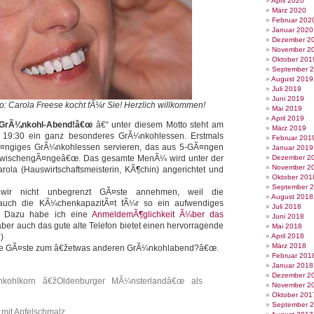
April 2020
März 2020
Februar 202
Januar 2020
Dezember 2
November 2
Oktober 201
September 
August 2019
Juli 2019
Juni 2019
o: Carola Freese kocht fÃ¼r Sie! Herzlich willkommen!
Mai 2019
April 2019
 GrÃ¼nkohl-Abend!â€œ
â€“ unter diesem Motto steht am
März 2019
b 19:30 ein ganz besonderes GrÃ¼nkohlessen. Erstmals
Februar 201
Ã¤ngiges GrÃ¼nkohlessen servieren, das aus 5-GÃ¤ngen
Januar 2019
žZwischengÃ¤ngeâ€œ. Das gesamte MenÃ¼ wird unter der
Dezember 2
November 2
rola (Hauswirtschaftsmeisterin, KÃ¶chin) angerichtet und
Oktober 201
September 
 wir nicht unbegrenzt GÃ¤ste annehmen, weil die
August 2018
auch die KÃ¼chenkapazitÃ¤t fÃ¼r so ein aufwendiges
Juli 2018
. Dazu habe ich eine
AnmeldemÃ¶glichkeit Ã¼ber das
Juni 2018
er auch das gute alte Telefon bietet einen hervorragende
Mai 2018
)
April 2018
März 2018
ere GÃ¤ste zum â€žetwas anderen GrÃ¼nkohlabend?â€œ.
Februar 201
Januar 2018
Dezember 2
kohlkorn â€žOldenburger MÃ¼nsterlandâ€œ als
November 2
Oktober 201
September 
 mit Apfelschmalz