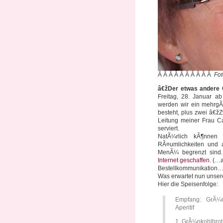
Â Â Â Â Â Â Â Â Â Â
Fot
â€žDer etwas andere
Freitag, 28. Januar a
werden wir ein mehrg
besteht, plus zwei â€
Leitung meiner Frau Ca
serviert.
NatÃ¼rlich kÃ¶nnen
RÃ¤umlichkeiten und 
MenÃ¼ begrenzt sind
Internet geschaffen.
(…ab
Bestellkommunikation…
Was erwartet nun uns
Hier die Speisenfolge:
Empfang: GrÃ¼n
Aperitif
1. GrÃ¼nkohlbrot