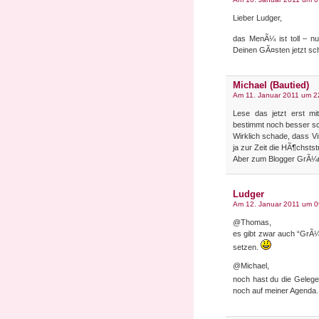
Lieber Ludger,
das MenÃ¼ ist toll – n
Deinen GÃ¤sten jetzt sch
Michael (Bautied)
Am 11. Januar 2011 um 2
Lese das jetzt erst mi
bestimmt noch besser 
Wirklich schade, dass Vi
ja zur Zeit die HÃ¶chststr
Aber zum Blogger GrÃ¼n
Ludger
Am 12. Januar 2011 um 0
@Thomas,
es gibt zwar auch “GrÃ¼
setzen.
@Michael,
noch hast du die Geleg
noch auf meiner Agenda. 