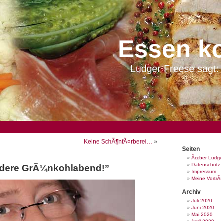
Essen k
Ludger Freese sagt: 
Keine SchÃ¶nfÃ¤rberei…
»
Seiten
Ãœber Ludge
Datenschutz
ndere GrÃ¼nkohlabend!”
Impressum
Meine Vortr
Archiv
Juli 2020
Juni 2020
Mai 2020