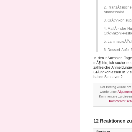
2. franzÃ¶sisch
Ananassalat
3. GrÃ¼nkohlsup
4. MailÃ¤nder N
GrÃ¼nkohl-Pesto
5. LammspieÃŸch
6. Dessert: Apfel
In den nÃ¤chsten Tag
mÃ¶chte, ich suche no
zahlreiche Anmeldungen
GrÃ¼nkohlessen in Vis
halten Sie davon?
Der Beitrag wurde am 
wurde unter
Allgemein
Kommentare zu diesem
Kommentar sch
12 Reaktionen z