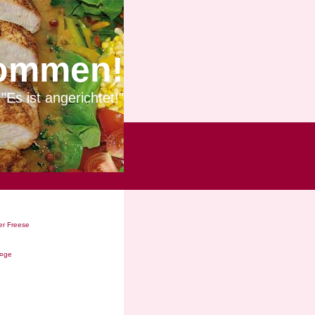
ommen!
"Es ist angerichtet!"
r Freese
Ã¤ge