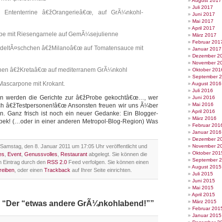
August 2017
Juli 2017
e Ententerrine â€žOrangerieâ€œ, auf GrÃ¼nkohl-
Juni 2017
Mai 2017
April 2017
pe mit Riesengarnele auf GemÃ¼sejulienne
März 2017
Februar 201
udeltÃ¤schchen â€žMilanoâ€œ auf Tomatensauce mit
Januar 2017
Dezember 2
November 2
en â€žKretaâ€œ auf mediterranem GrÃ¼nkohl
Oktober 201
September 
-Mascarpone mit Krokant.
August 2016
Juli 2016
en werden die Gerichte zur â€žProbe gekochtâ€œ…, wer
Juni 2016
Mai 2016
ch â€žTestpersonen!â€œ Ansonsten freuen wir uns Ã¼ber
April 2016
. Ganz frisch ist noch ein neuer Gedanke: Ein Blogger-
März 2016
bek! (…oder in einer anderen Metropol-Blog-Region) Was
Februar 201
Januar 2016
Dezember 2
Samstag, den 8. Januar 2011 um 17:05 Uhr veröffentlicht und
November 2
Oktober 201
es
,
Event
,
Genussvolles
,
Restaurant
abgelegt. Sie können die
September 
 Eintrag durch den
RSS 2.0
Feed verfolgen. Sie können einen
August 2015
reiben
, oder einen
Trackback
auf Ihrer Seite einrichten.
Juli 2015
Juni 2015
Mai 2015
April 2015
März 2015
u “Der “etwas andere GrÃ¼nkohlabend!””
Februar 201
Januar 2015