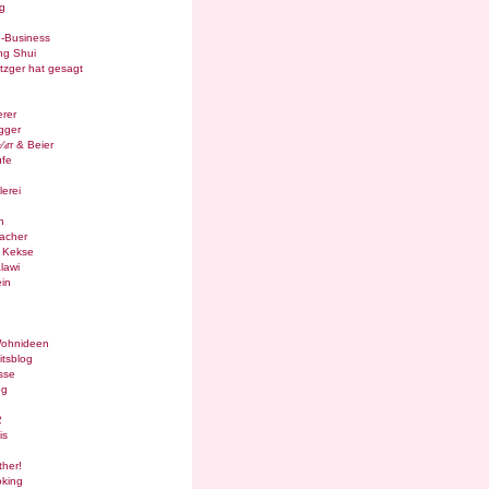
g
e-Business
ng Shui
tzger hat gesagt
rer
gger
¼rr & Beier
ufe
lerei
n
acher
g Kekse
lawi
in
Wohnideen
itsblog
sse
og
2
is
ther!
oking