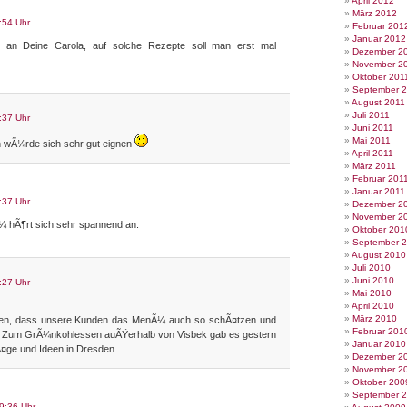
April 2012
März 2012
:54 Uhr
Februar 201
Januar 2012
an Deine Carola, auf solche Rezepte soll man erst mal
Dezember 2
November 2
Oktober 201
September 
August 2011
Juli 2011
:37 Uhr
Juni 2011
Mai 2011
n wÃ¼rde sich sehr gut eignen
April 2011
März 2011
Februar 201
Januar 2011
:37 Uhr
Dezember 2
November 2
¼ hÃ¶rt sich sehr spannend an.
Oktober 201
September 
August 2010
Juli 2010
Juni 2010
:27 Uhr
Mai 2010
April 2010
März 2010
ffen, dass unsere Kunden das MenÃ¼ auch so schÃ¤tzen und
Februar 201
n. Zum GrÃ¼nkohlessen auÃŸerhalb von Visbek gab es gestern
Januar 2010
Ã¤ge und Ideen in Dresden…
Dezember 2
November 2
Oktober 200
September 
9:36 Uhr