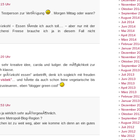
Dezember 2
:15 Uhr
November 2
Oktober 201
ls Testperson zur VerfÃ¼gung
. Morgen Mittag oder wann?
September 
August 2014
Juli 2014
¼nkohl – Essen fÃ¤nde ich auch toll…. – aber nur mit der
Juni 2014
ischerei Freese brauche ich ja in diesem Fall nicht
Mai 2014
April 2014
März 2014
Februar 201
Januar 2014
Dezember 2
:20 Uhr
November 2
Oktober 201
ehr kreative idee, carola und ludger. die mÃ¶glichkeit zur
September 
ch klasse.
August 2013
r grÃ¼nkohl essen” anbetrifft, denk ich sogleich mit freuden
Juli 2013
Juni 2013
t visbek”
… und hÃ¤tte da auch schon feine vegetarische bis
Mai 2013
zusteueren.. eben “blogger green cool”
April 2013
März 2013
Februar 201
Januar 2013
:53 Uhr
Dezember 2
November 2
 ja wirklich sehr auÃŸergewÃ¶hnlich.
Oktober 201
re Metropoil-Blog-Region ?
September 
August 2012
chen ist zu weit weg, aber wie komme ich denn an ein gutes
Juli 2012
Juni 2012
Mai 2012