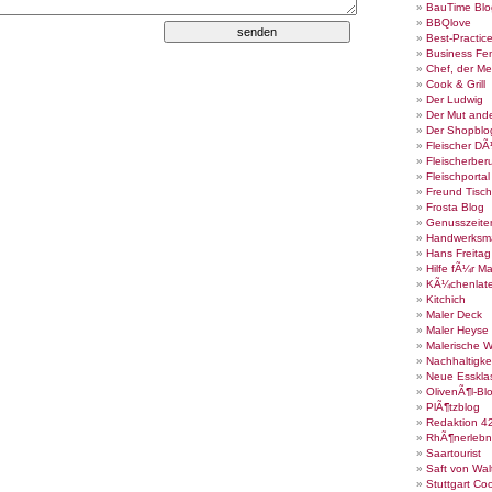
BauTime Blo
BBQlove
Best-Practic
Business Fe
Chef, der Me
Cook & Grill
Der Ludwig
Der Mut ande
Der Shopblo
Fleischer DÃ
Fleischerber
Fleischportal
Freund Tisch
Frosta Blog
Genusszeite
Handwerksm
Hans Freita
Hilfe fÃ¼r Ma
KÃ¼chenlate
Kitchich
Maler Deck
Maler Heyse
Malerische 
Nachhaltigke
Neue Esskla
OlivenÃ¶l-Bl
PlÃ¶tzblog
Redaktion 4
RhÃ¶nerlebn
Saartourist
Saft von Wal
Stuttgart Co