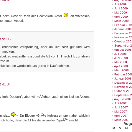
August 2009
Juli 2009
Juni 2009
Mai 2009
ur beim Dessert fehlt der GrÃ¼nkohl-Anteil
Ich wÃ¼nsch
April 2009
on guten Appetit!
März 2009
Februar 200
Januar 2009
Dezember 2
November 2
2:50 Uhr
Oktober 200
September 
t erheblicher VerspÃ¤tung, aber da liest sich gut und wird
August 2008
schmecken.
Juli 2008
sbek so weit entfernt ist und die A 1 von HH nach Hb zu fahren
Juni 2008
afe ist.
Mai 2008
kohlessen werde ich das gerne in Kauf nehmen.
April 2008
März 2008
Februar 200
Januar 2008
Dezember 2
9:01 Uhr
November 2
Oktober 200
September 
nkohl-Dessert”, aber wir mÃ¶chten auch einen kleinen Akzent
August 2007
Juli 2007
Juni 2007
Mai 2007
enheit…
– Ein Blogger-GrÃ¼nkohlessen steht aber wirklich
April 2007
März 2007
Ich hoffe, dass die A1 bis dahin wieder “SpaÃŸ” macht.
Augu
M
D
M