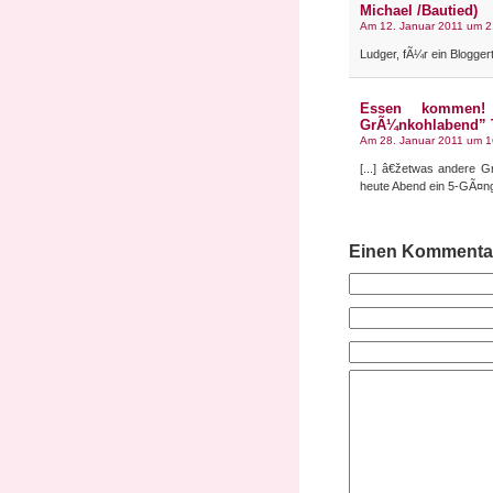
Michael /Bautied)
Am 12. Januar 2011 um 2
Ludger, fÃ¼r ein Blogger
Essen kommen!
GrÃ¼nkohlabend” T
Am 28. Januar 2011 um 1
[...] â€žetwas andere 
heute Abend ein 5-GÃ¤n
Einen Kommentar