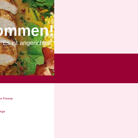
ommen!
"Es ist angerichtet!"
r Freese
Ã¤ge