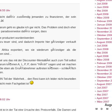
August 2009
Juli 2009
Juni 2009
6:55 Uhr
Mai 2009
April 2009
nicht dafÃ¼r zustÃ¤ndig jemanden zu finanzieren, der sein
März 2009
.â€
Februar 200
Januar 2009
arum geht es glaube ich gar nicht. Das Problem sind doch eher
Dezember 2
e paradoxerweise dafÃ¼r sorgen, dass
November 2
Oktober 200
 produziert wurden/werden
September 
zu teuer sind, und dadurch Importe hier gÃ¼nstiger verkauft
August 2008
Juli 2008
Juni 2008
Afrika exportiert, wo sie wiederum gÃ¼nstiger als die
Mai 2008
ten sind…
April 2008
März 2008
r uns das mit der Discounter-MentalitÃ¤t auch zum Teil selbst
Februar 200
arum kÃ¶nnen A, L, P, P, denn “HÃ¼h!” sagen und wir machen
Januar 2008
eil Sie eben als GroÃŸabnehmer auftreten kÃ¶nnen – schlieÃŸlich
Dezember 2
den.
November 2
Oktober 200
IN Teil der Wahrheit… den Rest kann ich leider nicht beurteilen
September 
nicht mein Fachgebiet ist
August 2007
Juli 2007
Juni 2007
Mai 2007
April 2007
8:02 Uhr
März 2007
Augu
M
D
M
it ist in der Tat eine Ursache des Preisverfalls. Die Damen und