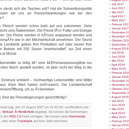
August 2017
Juli 2017
 steckt sich die Taschen voll? Hat die Subventionspolitik
Juni 2017
Mai 2017
Ã¼ssen wir uns an Preisschwankungen wie bei den
April 2017
en?
März 2017
Februar 201
im Fleisch werden schon bald auf uns zukommen. Viele
Januar 2017
licht ums Ãœberleben. Die Preise fÃ¼r Futter und Energie
Dezember 2
egen. Die Preise werden in KÃ¼rze angepasst werden und
November 2
 AusmaÃŸe wie in der Milchwirtschaft annehmen. Der Grund
Oktober 201
ele Landwirte geben Ihre Produktion auf oder lassen Ihre
September 
in Betrieb mit 250 Sauen “erwirtschaftet” zur Zeit einen
August 2016
Juli 2016
o je Monat.
Juni 2016
Mai 2016
bensmittel zu billig â€“ eine â€žPreisanpassungâ€œ nur
April 2016
ichen falsch gestellt wurden, ist aber nicht der Weg in die
März 2016
Februar 201
Januar 2016
r Eindruck entsteht – hochwertige Lebensmittel sind Mittel
Dezember 2
aus ihren Wert haben (mÃ¼ssen!). Die Landwirtschaft
November 2
PreiserhÃ¶hung, um zu Ã¼berleben.
Oktober 201
September 
 Sind die Preissteigerungen gerechtfertig?
August 2015
Juli 2015
Juni 2015
nnerstag, den 23. August 2007 um 15:43 Uhr veröffentlicht und
Mai 2015
s
,
Verkauf
,
Ã–ffentlichkeit
abgelegt. Sie können die Kommentare
April 2015
rch den
RSS 2.0
Feed verfolgen. Sie können einen
Kommentar
März 2015
, oder einen
Trackback
auf Ihrer Seite einrichten.
Februar 201
Januar 2015