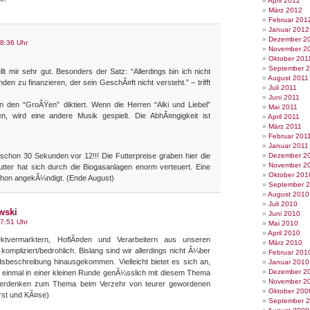
April 2012
März 2012
Februar 201
Januar 2012
Dezember 2
8:36 Uhr
November 2
Oktober 201
September 
lt mir sehr gut. Besonders der Satz: “Allerdings bin ich nicht
August 2011
en zu finanzieren, der sein GeschÃ¤ft nicht versteht.” – trifft
Juli 2011
Juni 2011
 den “GroÃŸen” diktiert. Wenn die Herren “Alki und Liebel”
Mai 2011
en, wird eine andere Musik gespielt. Die AbhÃ¤ngigkeit ist
April 2011
März 2011
Februar 201
Januar 2011
 schon 30 Sekunden vor 12!!! Die Futterpreise graben hier die
Dezember 2
November 2
tter hat sich durch die Biogasanlagen enorm verteuert. Eine
Oktober 201
chon angekÃ¼ndigt. (Ende August)
September 
August 2010
Juli 2010
wski
Juni 2010
7:51 Uhr
Mai 2010
April 2010
ektvermarktern, HoflÃ¤den und Verarbeitern aus unseren
März 2010
kompliziert/bedrohlich. Bislang sind wir allerdings nicht Ã¼ber
Februar 201
sbeschreibung hinausgekommen. Vielleicht bietet es sich an,
Januar 2010
Dezember 2
st einmal in einer kleinen Runde genÃ¼sslich mit diesem Thema
November 2
uerdenken zum Thema beim Verzehr von teurer gewordenen
Oktober 200
rst und KÃ¤se)
September 