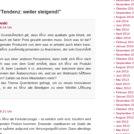
Dezember 2
November 2
Oktober 201
“Tendenz: weiter steigend!”
September 
August 2014
Juli 2014
wski
Juni 2014
8:18 Uhr
Mai 2014
April 2014
rundsÃ¤tzlich gilt, dass fÃ¼r eine qualitativ gute Arbeit, ein
März 2014
 auch ein fairer Preis gezahlt werden muss. Doch was ist fair?
Februar 201
regionaler Produzent von dem was er arbeitet auch leben kann.
Januar 2014
 dafÃ¼r zustÃ¤ndig jemanden zu finanzieren, der sein GeschÃ¤ft
Dezember 2
November 2
em aus einer anderen Perspektive, dann stellt sich fÃ¼r mich
Oktober 201
September 
lich was von dem Geld erhÃ¤lt, dass ich fÃ¼r ein Produkt
August 2013
.B. beim Landwirt 4 ct. ankommen, wer bekommt dann den
Juli 2013
ereien den Ãœberschuss ein, weil sie am Weltmarkt hÃ¶here
Juni 2013
en? Zahlen sie ihren Mitarbeitern mehr?
Mai 2013
nmal das Thema Querdenken gefragt, um zu neuen Innovativen
April 2013
in der es fÃ¼r alle Beteiligten zu einer WinWin LÃ¶sung
März 2013
Februar 201
Januar 2013
Dezember 2
November 2
Oktober 201
8:21 Uhr
September 
August 2012
 fÃ¼r die Ferkelerzeuger – ist wirklich sehr erst. Insofern wird
Juli 2012
igenden Preisen kommen. Entweder stabilisieren sie (bald) die
Juni 2012
n spÃ¤ter aufgrund von VersorgungslÃ¼cken. Dann allerdings
Mai 2012
e.