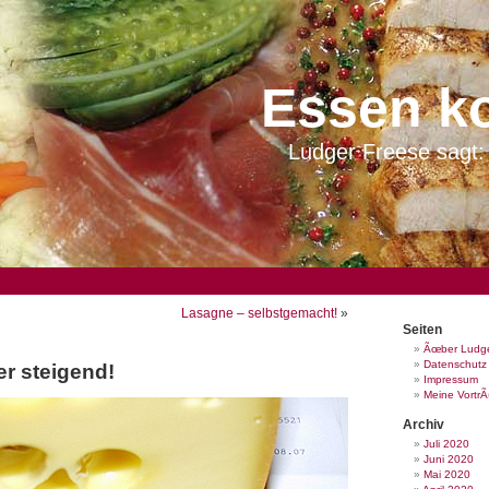
Essen k
Ludger Freese sagt: 
Lasagne – selbstgemacht!
»
Seiten
Ãœber Ludge
Datenschutz
er steigend!
Impressum
Meine Vortr
Archiv
Juli 2020
Juni 2020
Mai 2020