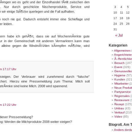
rÃ¤ngen wo es geht und der Einzelhandel fÃ¤llt zwischen den
. Nur durch geschickte Nischenprodukte, Service und
3
4
5
 wir einige StÃ¶cke querlegen und die Fall aufhalten.
10
11
12
17
18
19
 noch nie gut. Dadurch entsteht immer eine Schieflage und
r leiden.
24
25
26
31
« Jul
tern habe ich gehÃ¶rt, dass sie auf WochenmÃ¤rkte gute
r in der Gemeinschaft mit anderen Vermarktern kann man
Kategorien
 alleine gegen die WindmÃ¼hlen kÃ¤mpfen mÃ¶chte, wird
Allgemeines
Angerichtete
Ã–ffentlichke
Besuch
(187
Event
(326)
m 17:17 Uhr
Genussvolle
Hygiene
(57)
steigen. Der Verbrauer wird zunehmend durch “falsche”
Kunden
(321
chert. Hierzu eine Pressemeldung zum Thema: Milch soll
Mitarbeiter
(1
etrÃ¤nke sind keine Milch. 2008 wird spannend.
Neue Produk
Partyservice
Regionales
(
Restaurant
(
Rezept
(105)
m 17:22 Uhr
Umbau
(43)
Verkauf
(210
Video
(85)
 dieser Pressemeldung?
ng: Werden die Milchprodukte 2008 weiter steigen?
Blogroll. Am T
Anders denk