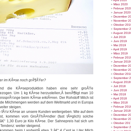
April 2020
März 2020
Februar 202
Januar 2020
Dezember 2
November 2
Oktober 201
September 
August 2019
Juli 2019
Juni 2019
Mai 2019
April 2019
März 2019
Februar 201
Januar 2019
Dezember 2
November 2
Oktober 201
September 
her im KÃ¤se noch grÃ¶ÃŸer?
August 2018
Juli 2018
d die KÃ¤seproduktion haben eine sehr groÃŸe
Juni 2018
ezogen. Um 1 kg KÃ¤se herzustellen,Â benÃ¶tigt man 10
Mai 2018
reissprÃ¼nge beim KÃ¤se erklÃ¤ren. Der Rohstoff Milch ist
April 2018
ende Milchmengen werden auf dem Weltmarkt und in Europa
März 2018
weiter steigen.
Februar 201
Januar 2018
e fÃ¼r KÃ¤se an unsere Kunden weitergeben. Wie auf dem
Dezember 2
st, kommen vom GroÃŸhÃ¤ndler (fast tÃ¤glich) solche
November 2
€“ 1,30 Euro je Kilo KÃ¤se. Der Sahnepreis hat sich um
Oktober 201
 Tendenz: weiter steigend.
September 
ommen beim LandwirtÂ etwa 3 â€“ 4 Cent je Liter Milch