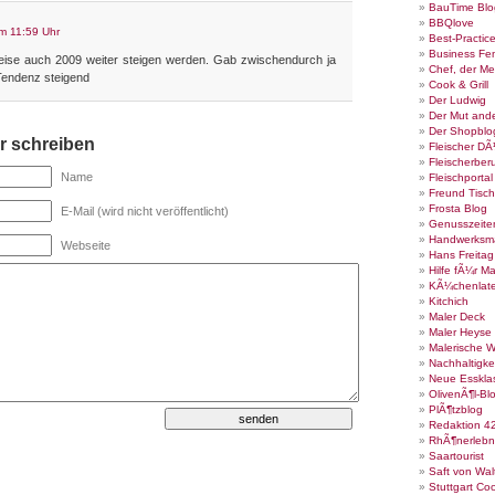
BauTime Blo
BBQlove
m 11:59 Uhr
Best-Practic
Business Fe
eise auch 2009 weiter steigen werden. Gab zwischendurch ja
Chef, der Me
 Tendenz steigend
Cook & Grill
Der Ludwig
Der Mut ande
Der Shopblo
 schreiben
Fleischer DÃ
Fleischerber
Name
Fleischportal
Freund Tisch
Frosta Blog
E-Mail (wird nicht veröffentlicht)
Genusszeite
Handwerksm
Webseite
Hans Freita
Hilfe fÃ¼r Ma
KÃ¼chenlate
Kitchich
Maler Deck
Maler Heyse
Malerische 
Nachhaltigke
Neue Esskla
OlivenÃ¶l-Bl
PlÃ¶tzblog
Redaktion 4
RhÃ¶nerlebn
Saartourist
Saft von Wal
Stuttgart Co