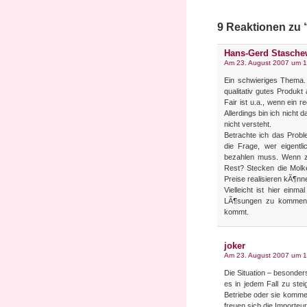
9 Reaktionen zu 
Hans-Gerd Stasche
Am 23. August 2007 um 1
Ein schwieriges Thema. G
qualitativ gutes Produkt
Fair ist u.a., wenn ein 
Allerdings bin ich nicht
nicht versteht.
Betrachte ich das Probl
die Frage, wer eigent
bezahlen muss. Wenn z
Rest? Stecken die Molk
Preise realisieren kÃ¶nn
Vielleicht ist hier ei
LÃ¶sungen zu kommen, 
kommt.
joker
Am 23. August 2007 um 1
Die Situation – besonders
es in jedem Fall zu ste
Betriebe oder sie komme
freuen sich die Importeur