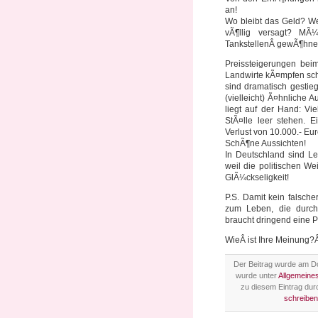
an!
Wo bleibt das Geld? Wer
vÃ¶llig versagt? M
TankstellenÂ gewÃ¶hn
Preissteigerungen be
Landwirte kÃ¤mpfen sch
sind dramatisch gesti
(vielleicht) Ã¤hnliche
liegt auf der Hand: Vi
StÃ¤lle leer stehen. E
Verlust von 10.000.- Eur
SchÃ¶ne Aussichten!
In Deutschland sind Le
weil die politischen We
GlÃ¼ckseligkeit!
P.S. Damit kein falsche
zum Leben, die durch
braucht dringend eine 
WieÂ ist Ihre Meinung?Â
Der Beitrag wurde am Do
wurde unter
Allgemeine
zu diesem Eintrag du
schreiben