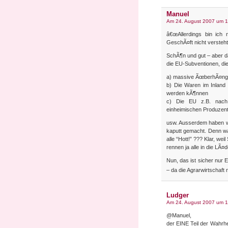
Manuel
Am 24. August 2007 um 1
â€œAllerdings bin ich 
GeschÃ¤ft nicht versteht
SchÃ¶n und gut – aber d
die EU-Subventionen, di
a) massive ÃœberhÃ¤nge
b) Die Waren im Inland 
werden kÃ¶nnen
c) Die EU z.B. nach 
einheimischen Produzen
usw. Ausserdem haben wi
kaputt gemacht. Denn w
alle “Hott!” ??? Klar, w
rennen ja alle in die LÃ¤
Nun, das ist sicher nur E
– da die Agrarwirtschaft 
Ludger
Am 24. August 2007 um 1
@Manuel,
der EINE Teil der Wahrhe