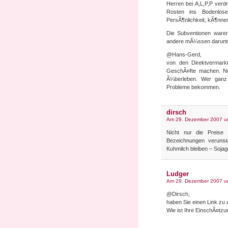
Herren bei A,L,P,P verd
Rosten ins Bodenlose
PersÃ¶nlichkeit, kÃ¶nnen
Die Subventionen waren
andere mÃ¼ssen darunte
@Hans-Gerd,
von den Direktvermark
GeschÃ¤fte machen. Nu
Ã¼berleben. Wer ganz
Probleme bekommen.
dirsch
Am 29. Dezember 2007 u
Nicht nur die Preise 
Bezeichnungen verunsi
Kuhmilch bleiben – Sojag
Ludger
Am 29. Dezember 2007 u
@Dirsch,
haben Sie einen Link zu
Wie ist Ihre EinschÃ¤tzu