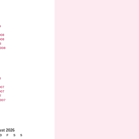
9
008
008
8
2008
8
007
007
7
2007
st 2026
D
F
S
S