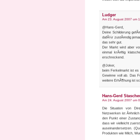
Ludger
Am 23. August 2007 um 1
@Hans-Gerd,
Deine Schilderung gefÃ¤l
dafÃ¼r zustÃ¤ndig jemand
das sehr gut.
Der Markt wird aber von
einmal krÃ¤ftig klatsch
erschreckend.
@Joker,
beim Ferkelmarkt ist es
Gewinne voll ab. Das Fu
weitere ErhÃ¶hung ist s
Hans-Gerd Stasche
Am 24. August 2007 um 0
Die Situation von Dir
Netzwerken ist Ã¤hnlich 
den Punkt einer Zustand
dass wir vielleicht zuer
auseinandersetzen. (Q
Produkten wie Milch, Wu