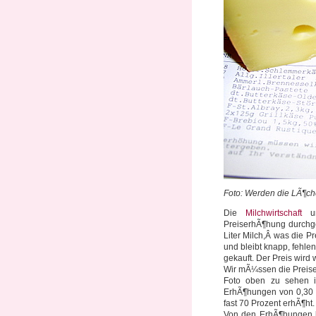
Foto: Werden die LÃ¶c
Die
Milchwirtschaft
un
PreiserhÃ¶hung durchg
Liter Milch,Â was die P
und bleibt knapp, fehl
gekauft. Der Preis wird 
Wir mÃ¼ssen die Preis
Foto oben zu sehen i
ErhÃ¶hungen von 0,30 â
fast 70 Prozent erhÃ¶ht.
Von den ErhÃ¶hungen k