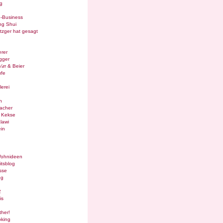
g
e-Business
ng Shui
tzger hat gesagt
rer
gger
¼rr & Beier
ufe
lerei
n
acher
g Kekse
lawi
in
Wohnideen
itsblog
sse
og
2
is
ther!
oking