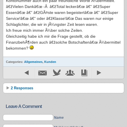
Kontonummer auch ein paar freundliche Worte Ã¼bermittelt.
â€žVielen Dankâ€œ -Â â€žTotal leckerâ€œ â€“ â€žSuper
Essenâ€œ â€“ â€žGÃ¤ste waren begeistertâ€œ â€“ â€žSuper
Service!â€œ â€“ oder â€žKlasse!â€œ Das waren nur einige
Schlaglichter, die wir in jÃ¼ngster Zeit lesen waren.
Ich freue mich immer Ã¼ber solche Zeilen.
Gleichzeitig habe ich mir die Frage gestellt, ob die
FinanzbehÃ¶rden auch â€žsolche Botschaftenâ€œ Ã¼bermittel
bekommen?
Categories:
Allgemeines
,
Kunden
2 Responses
Leave A Comment
Name