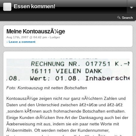
Essen kommen!
Search
Meine KontoauszÃ¼ge
Aug 17th, 2007 @ 04:42 pm › Ludger
↓ Leave a comment
Foto: Kontoauszug mit netten Botschaften
KontoauszÃ¼ge zeigen nicht nur ganz nÃ¼chtern Zahlen und
Daten und den Unterschied zwischen â€ž+â€œ und â€ž-â€ž
,sondern kÃ¶nnen auch frohmachende Botschaften enthalten.
Einige Kunden drÃ¼cken Ihre Art der Danksagung auch bei der
Ãœberweisung mit aus, indem sie ein paar nette Worte mit
Ã¼bermitteln. Oft werden neben der Kundennummer,