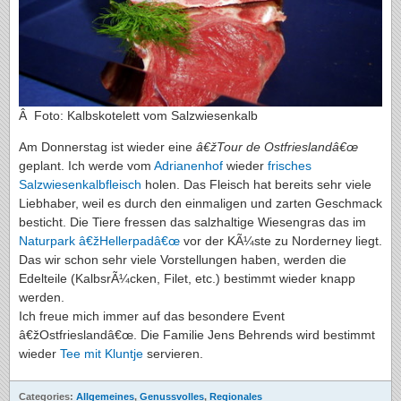
Â Foto: Kalbskotelett vom Salzwiesenkalb
Am Donnerstag ist wieder eine
â€žTour de Ostfrieslandâ€œ
geplant. Ich werde vom
Adrianenhof
wieder
frisches
Salzwiesenkalbfleisch
holen. Das Fleisch hat bereits sehr viele
Liebhaber, weil es durch den einmaligen und zarten Geschmack
besticht. Die Tiere fressen das salzhaltige Wiesengras das im
Naturpark â€žHellerpadâ€œ
vor der KÃ¼ste zu Norderney liegt.
Das wir schon sehr viele Vorstellungen haben, werden die
Edelteile (KalbsrÃ¼cken, Filet, etc.) bestimmt wieder knapp
werden.
Ich freue mich immer auf das besondere Event
â€žOstfrieslandâ€œ. Die Familie Jens Behrends wird bestimmt
wieder
Tee mit Kluntje
servieren.
Categories:
Allgemeines
,
Genussvolles
,
Regionales