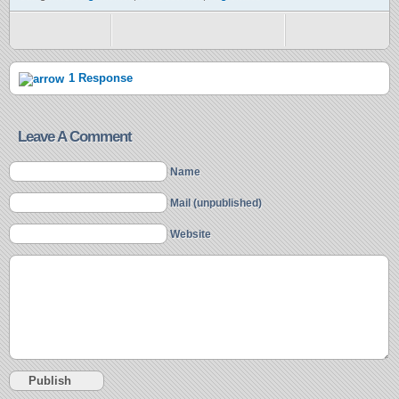
1 Response
Leave A Comment
Name
Mail (unpublished)
Website