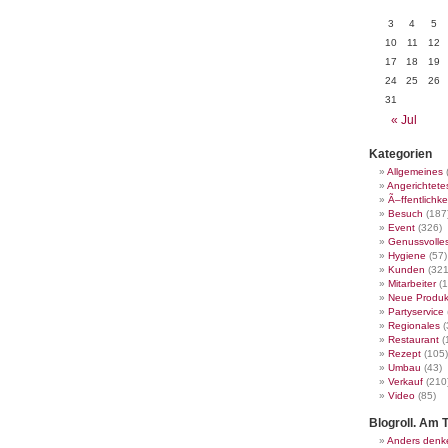
3
4
5
10
11
12
17
18
19
24
25
26
31
« Jul
Kategorien
Allgemeines
Angerichtete
Ã–ffentlichke
Besuch
(187
Event
(326)
Genussvolle
Hygiene
(57)
Kunden
(321
Mitarbeiter
(1
Neue Produk
Partyservice
Regionales
(
Restaurant
(
Rezept
(105)
Umbau
(43)
Verkauf
(210
Video
(85)
Blogroll. Am T
Anders denk