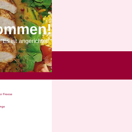
ommen!
"Es ist angerichtet!"
r Freese
Ã¤ge