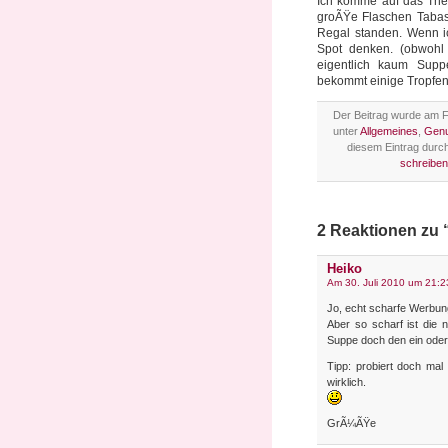
Ich komme auf das The
groÃŸe Flaschen Tabas
Regal standen. Wenn i
Spot denken. (obwohl
eigentlich kaum Sup
bekommt einige Tropfen
Der Beitrag wurde am Fr
unter
Allgemeines
,
Genu
diesem Eintrag durc
schreiben
2 Reaktionen zu 
Heiko
Am 30. Juli 2010 um 21:2
Jo, echt scharfe Werbun
Aber so scharf ist die 
Suppe doch den ein oder
Tipp: probiert doch m
wirklich.
GrÃ¼ÃŸe