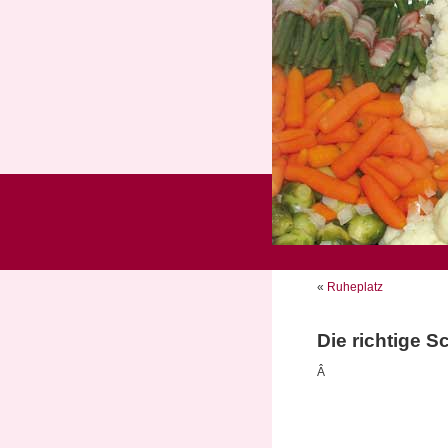
«
Ruheplatz
Die richtige S
Â