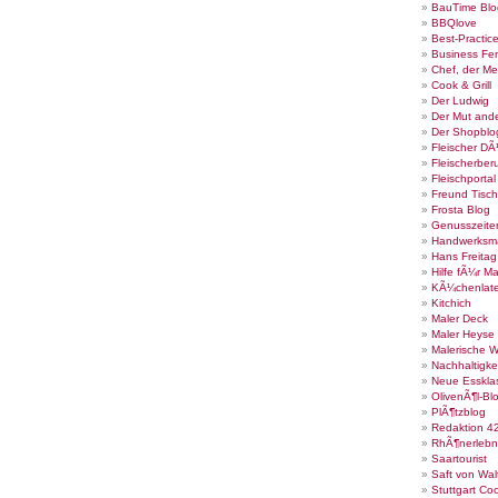
BauTime Blo
BBQlove
Best-Practic
Business Fe
Chef, der Me
Cook & Grill
Der Ludwig
Der Mut ande
Der Shopblo
Fleischer DÃ
Fleischerber
Fleischportal
Freund Tisch
Frosta Blog
Genusszeite
Handwerksm
Hans Freita
Hilfe fÃ¼r Ma
KÃ¼chenlate
Kitchich
Maler Deck
Maler Heyse
Malerische 
Nachhaltigke
Neue Esskla
OlivenÃ¶l-Bl
PlÃ¶tzblog
Redaktion 4
RhÃ¶nerlebn
Saartourist
Saft von Wal
Stuttgart Co