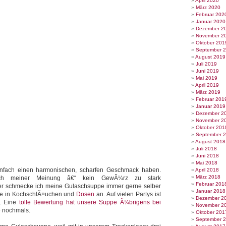
April 2020
März 2020
Februar 202
Januar 2020
Dezember 2
November 2
Oktober 201
September 
August 2019
Juli 2019
Juni 2019
Mai 2019
April 2019
März 2019
Februar 201
Januar 2019
Dezember 2
November 2
Oktober 201
September 
August 2018
Juli 2018
Juni 2018
Mai 2018
nfach einen harmonischen, scharfen Geschmack haben.
April 2018
März 2018
ch meiner Meinung â€“ kein GewÃ¼rz zu stark
Februar 201
r schmecke ich meine Gulaschsuppe immer gerne selber
Januar 2018
ppe in KochschlÃ¤uchen und
Dosen
an. Auf vielen Partys ist
Dezember 2
t. Eine
tolle Bewertung hat unsere Suppe Ã¼brigens bei
November 2
 nochmals.
Oktober 201
September 