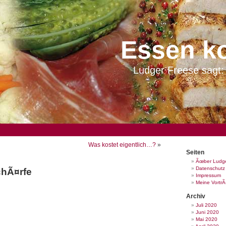
Essen k
Ludger Freese sagt: 
Was kostet eigentlich…?
»
Seiten
Ãœber Ludge
Datenschutz
chÃ¤rfe
Impressum
Meine Vortr
Archiv
Juli 2020
Juni 2020
Mai 2020