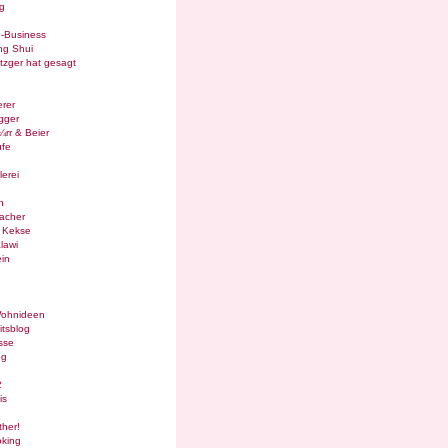
g
e-Business
ng Shui
tzger hat gesagt
rer
gger
¼rr & Beier
ufe
lerei
n
acher
g Kekse
lawi
in
Wohnideen
itsblog
sse
og
2
is
ther!
oking