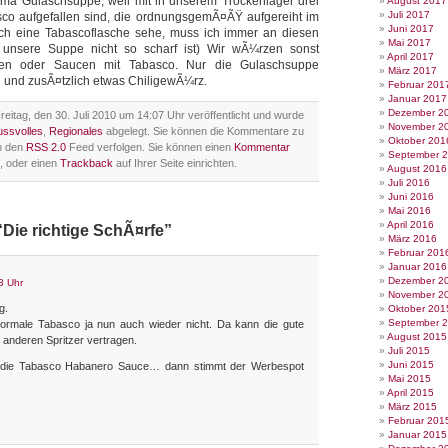
ma Gulaschsuppe, weil mit in unserem Trockenlager drei
August 2017
Juli 2017
co aufgefallen sind, die ordnungsgemÃ¤ÃŸ aufgereiht im
Juni 2017
ch eine Tabascoflasche sehe, muss ich immer an diesen
Mai 2017
 unsere Suppe nicht so scharf ist) Wir wÃ¼rzen sonst
April 2017
pen oder Saucen mit Tabasco. Nur die Gulaschsuppe
März 2017
 und zusÃ¤tzlich etwas ChiligewÃ¼rz.
Februar 201
Januar 2017
Dezember 2
eitag, den 30. Juli 2010 um 14:07 Uhr veröffentlicht und wurde
November 2
ssvolles
,
Regionales
abgelegt. Sie können die Kommentare zu
Oktober 201
h den
RSS 2.0
Feed verfolgen. Sie können einen
Kommentar
September 
, oder einen
Trackback
auf Ihrer Seite einrichten.
August 2016
Juli 2016
Juni 2016
Mai 2016
April 2016
“Die richtige SchÃ¤rfe”
März 2016
Februar 201
Januar 2016
Dezember 2
3 Uhr
November 2
g.
Oktober 201
September 
normale Tabasco ja nun auch wieder nicht. Da kann die gute
August 2015
 anderen Spritzer vertragen.
Juli 2015
Juni 2015
al die Tabasco Habanero Sauce… dann stimmt der Werbespot
Mai 2015
April 2015
März 2015
Februar 201
Januar 2015