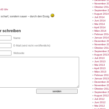
Dezember 2
November 2
Oktober 201
:43 Uhr
September 
August 2014
ht scharf, sondern sauer – durch den Essig.
Juli 2014
Juni 2014
Mai 2014
April 2014
 schreiben
März 2014
Februar 201
Januar 2014
Name
Dezember 2
November 2
E-Mail (wird nicht veröffentlicht)
Oktober 201
September 
Webseite
August 2013
Juli 2013
Juni 2013
Mai 2013
April 2013
März 2013
Februar 201
Januar 2013
Dezember 2
November 2
Oktober 201
September 
August 2012
Juli 2012
Juni 2012
Mai 2012