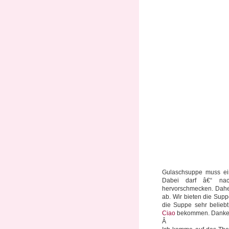
Gulaschsuppe muss ei
Dabei darf â€“ na
hervorschmecken. Dahe
ab. Wir bieten die Su
die Suppe sehr belieb
Ciao
bekommen. Danke
Â