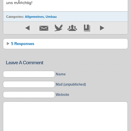
uns mÃ¤chtig!
Categories:
Allgemeines
,
Umbau
5 Responses
Leave A Comment
Name
Mail (unpublished)
Website