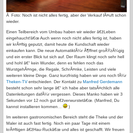
Â Foto: Noch ist nicht alles fertig, aber der Verkauf lÃ¤uft schon
wieder.
Einen Teilbereich vom Umbau haben wir wieder â€žLeben
eingehaucht!â€œ Auch wenn noch nicht alles fertig ist, haben
wir krÃ¤ftig geputzt, damit heute die Kundschaft wieder
einkaufen kann. Die neue AutomatiktÃ¼r Ã¶ffnet groÃŸzÃ¼gig
und ein erster Blick tut sich auf. Der Raum klingt noch sehr hell
und hohl â€“ kein Wunder, denn es fehlen noch das
WurstgehÃ¤nge, die Regale, SchrÃ¤nke, Leisten und viele
weiteren kleine Dinge. Ganz kurzfristig haben wir uns noch fÃ¼r
Theken-TV
entschieden. Der Kontakt zu
Manfred Gerdemann
besteht schon sehr lange â€“ ich habe aber tatsÃ¤chlich alle
Datenleitungen dafÃ¼r vergessen. Dieses Manko haben wir 3
Sekunden vor 12 noch gut â€žverwurstetâ€œ. (Manfred, Du
kannst installieren kommen…
)
Im weiteren gastronomischen Bereich steht die Theke und der
Maler ist auch fast fertig. Noch ein paar Tage mit einem
krÃ¤ftigen â€žHau-Ruckâ€œ und alles ist geschafft. Wir freuen