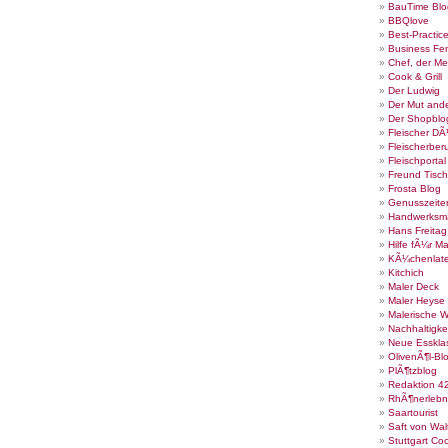
BauTime Blo
BBQlove
Best-Practic
Business Fe
Chef, der Me
Cook & Grill
Der Ludwig
Der Mut ande
Der Shopblo
Fleischer DÃ
Fleischerber
Fleischportal
Freund Tisch
Frosta Blog
Genusszeite
Handwerksm
Hans Freita
Hilfe fÃ¼r Ma
KÃ¼chenlate
Kitchich
Maler Deck
Maler Heyse
Malerische 
Nachhaltigke
Neue Esskla
OlivenÃ¶l-Bl
PlÃ¶tzblog
Redaktion 4
RhÃ¶nerlebn
Saartourist
Saft von Wal
Stuttgart Co