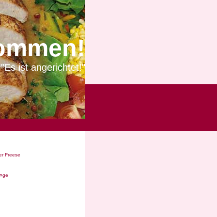
ommen!
"Es ist angerichtet!"
r Freese
Ã¤ge