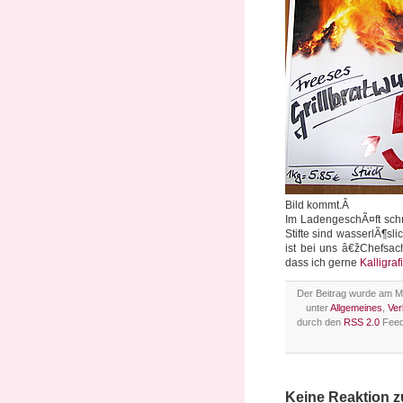
Bild kommt.Â
Im LadengeschÃ¤ft schre
Stifte sind wasserlÃ¶sl
ist bei uns â€žChefsac
dass ich gerne
Kalligraf
Der Beitrag wurde am Mo
unter
Allgemeines
,
Ver
durch den
RSS 2.0
Feed
Keine Reaktion 