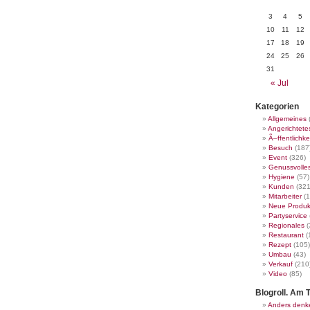
3
4
5
10
11
12
17
18
19
24
25
26
31
« Jul
Kategorien
Allgemeines
Angerichtete
Ã–ffentlichke
Besuch
(187
Event
(326)
Genussvolle
Hygiene
(57)
Kunden
(321
Mitarbeiter
(1
Neue Produk
Partyservice
Regionales
(
Restaurant
(
Rezept
(105)
Umbau
(43)
Verkauf
(210
Video
(85)
Blogroll. Am T
Anders denk