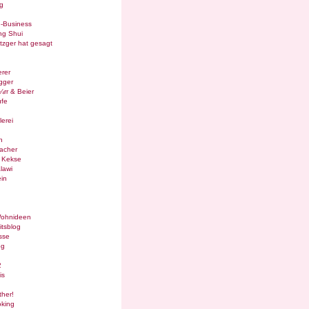
g
e-Business
ng Shui
tzger hat gesagt
rer
gger
¼rr & Beier
ufe
lerei
n
acher
g Kekse
lawi
in
Wohnideen
itsblog
sse
og
2
is
ther!
oking