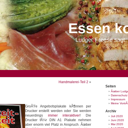
Essen k
Ludger Freese sagt: 
Handmalerei-Teil 2
»
Seiten
Ãœber Ludge
Datenschutz
Impressum
Meine Vortr
GroÃŸe Angebotsplakate kÃ¶nnen per
Drucker erstellt werden oder Sie werden
Archiv
neuerdings
immer interaktiver
! Die
Juli 2020
Drucker fÃ¼r DIN A1 Plakate nehmen
Juni 2020
aber enorm viel Platz in Anspruch. Ãœber
Mai 2020