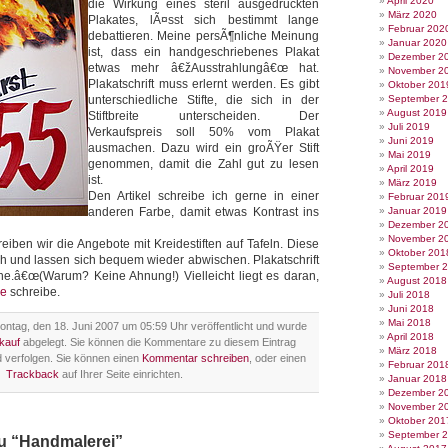
April 2020
die Wirkung eines steril ausgedruckten
März 2020
Plakates, lÃ¤sst sich bestimmt lange
Februar 202
debattieren. Meine persÃ¶nliche Meinung
Januar 2020
ist, dass ein handgeschriebenes Plakat
Dezember 2
etwas mehr â€žAusstrahlungâ€œ hat.
November 2
Plakatschrift muss erlernt werden. Es gibt
Oktober 201
unterschiedliche Stifte, die sich in der
September 
August 2019
Stiftbreite unterscheiden. Der
Juli 2019
Verkaufspreis soll 50% vom Plakat
Juni 2019
ausmachen. Dazu wird ein groÃŸer Stift
Mai 2019
genommen, damit die Zahl gut zu lesen
April 2019
ist.
März 2019
Den Artikel schreibe ich gerne in einer
Februar 201
anderen Farbe, damit etwas Kontrast ins
Januar 2019
Dezember 2
November 2
iben wir die Angebote mit Kreidestiften auf Tafeln. Diese
Oktober 201
ich und lassen sich bequem wieder abwischen. Plakatschrift
September 
he.â€œ(Warum? Keine Ahnung!) Vielleicht liegt es daran,
August 2018
ie
schreibe.
Juli 2018
Juni 2018
Mai 2018
ntag, den 18. Juni 2007 um 05:59 Uhr veröffentlicht und wurde
April 2018
kauf
abgelegt. Sie können die Kommentare zu diesem Eintrag
März 2018
 verfolgen. Sie können einen
Kommentar schreiben
, oder einen
Februar 201
Trackback
auf Ihrer Seite einrichten.
Januar 2018
Dezember 2
November 2
Oktober 201
September 
zu “Handmalerei”