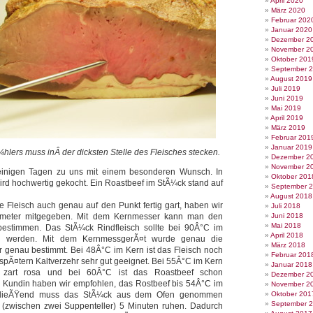
April 2020
März 2020
Februar 202
Januar 2020
Dezember 2
November 2
Oktober 201
September 
August 2019
Juli 2019
Juni 2019
Mai 2019
April 2019
März 2019
Februar 201
Januar 2019
¼hlers muss inÂ der dicksten Stelle des Fleisches stecken.
Dezember 2
November 2
einigen Tagen zu uns mit einem besonderen Wunsch. In
Oktober 201
ird hochwertig gekocht. Ein Roastbeef im StÃ¼ck stand auf
September 
August 2018
Fleisch auch genau auf den Punkt fertig gart, haben wir
Juli 2018
mometer mitgegeben. Mit dem Kernmesser kann man den
Juni 2018
Mai 2018
estimmen. Das StÃ¼ck Rindfleisch sollte bei 90Â°C im
April 2018
en werden. Mit dem KernmessgerÃ¤t wurde genau die
März 2018
genau bestimmt. Bei 48Â°C im Kern ist das Fleisch noch
Februar 201
spÃ¤tern Kaltverzehr sehr gut geeignet. Bei 55Â°C im Kern
Januar 2018
h zart rosa und bei 60Â°C ist das Roastbeef schon
Dezember 2
 Kundin haben wir empfohlen, das Rostbeef bis 54Â°C im
November 2
chlieÃŸend muss das StÃ¼ck aus dem Ofen genommen
Oktober 201
September 
(zwischen zwei Suppenteller) 5 Minuten ruhen. Dadurch