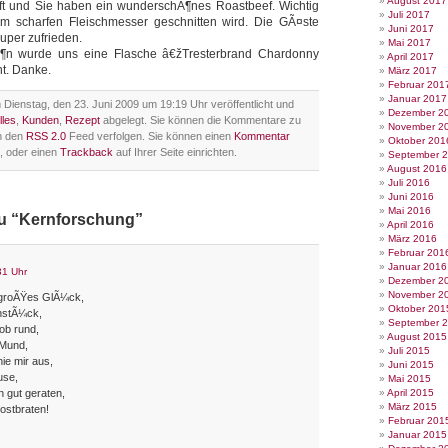
August 2017
saft und Sie haben ein wunderschÃ¶nes Roastbeef. Wichtig
Juli 2017
em scharfen Fleischmesser geschnitten wird. Die GÃ¤ste
Juni 2017
uper zufrieden.
Mai 2017
Ã¶n wurde uns eine Flasche â€žTresterbrand Chardonny
April 2017
t. Danke.
März 2017
Februar 201
Januar 2017
Dienstag, den 23. Juni 2009 um 19:19 Uhr veröffentlicht und
Dezember 2
les
,
Kunden
,
Rezept
abgelegt. Sie können die Kommentare zu
November 2
h den
RSS 2.0
Feed verfolgen. Sie können einen
Kommentar
Oktober 201
, oder einen
Trackback
auf Ihrer Seite einrichten.
September 
August 2016
Juli 2016
Juni 2016
Mai 2016
zu “Kernforschung”
April 2016
März 2016
Februar 201
Januar 2016
31 Uhr
Dezember 2
November 2
 groÃŸes GlÃ¼ck,
Oktober 201
enstÃ¼ck,
September 
 ob rund,
August 2015
 Mund,
Juli 2015
ie mir aus,
Juni 2015
use,
Mai 2015
 gut geraten,
April 2015
März 2015
ostbraten!
Februar 201
Januar 2015