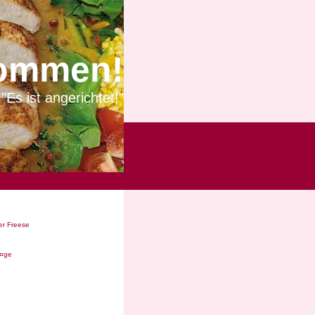
ommen!
"Es ist angerichtet!"
r Freese
Ã¤ge