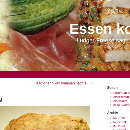
Essen k
Ludger Freese sagt: 
KÃ¼chennixen kommen nachts…
»
Seiten
Ãœber Ludge
Datenschutz
g
Impressum
Meine Vortr
Archiv
Juli 2020
Juni 2020
Mai 2020