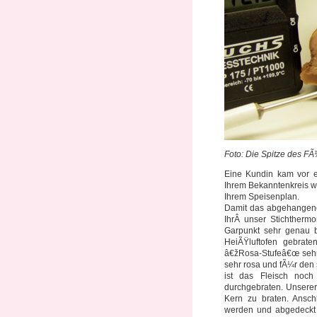
Foto: Die Spitze des FÃ
Eine Kundin kam vor 
Ihrem Bekanntenkreis w
Ihrem Speisenplan.
Damit das abgehangene 
IhrÂ unser Stichther
Garpunkt sehr genau b
HeiÃŸluftofen gebrat
â€žRosa-Stufeâ€œ sehr 
sehr rosa und fÃ¼r den 
ist das Fleisch noc
durchgebraten. Unserer
Kern zu braten. Ans
werden und abgedeckt 