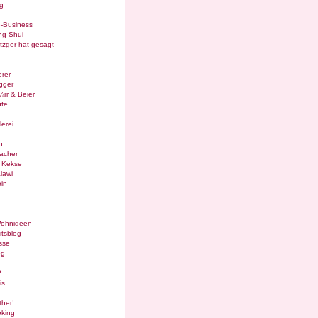
g
e-Business
ng Shui
tzger hat gesagt
rer
gger
¼rr & Beier
ufe
lerei
n
acher
g Kekse
lawi
in
Wohnideen
itsblog
sse
og
2
is
ther!
oking