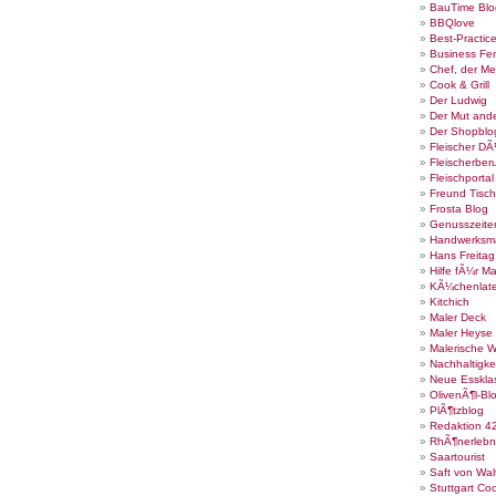
BauTime Blo
BBQlove
Best-Practic
Business Fe
Chef, der Me
Cook & Grill
Der Ludwig
Der Mut ande
Der Shopblo
Fleischer DÃ
Fleischerber
Fleischportal
Freund Tisch
Frosta Blog
Genusszeite
Handwerksm
Hans Freita
Hilfe fÃ¼r Ma
KÃ¼chenlate
Kitchich
Maler Deck
Maler Heyse
Malerische 
Nachhaltigke
Neue Esskla
OlivenÃ¶l-Bl
PlÃ¶tzblog
Redaktion 4
RhÃ¶nerlebn
Saartourist
Saft von Wal
Stuttgart Co