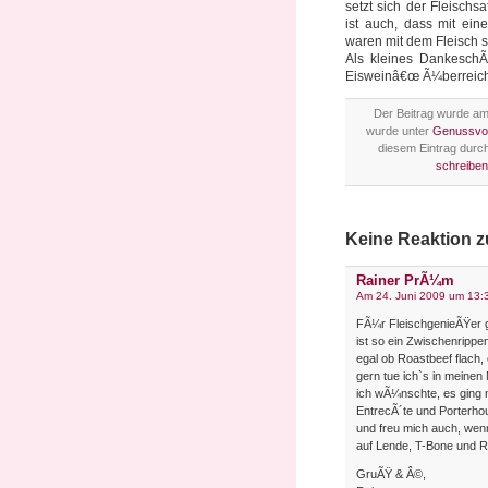
setzt sich der Fleisch
ist auch, dass mit ein
waren mit dem Fleisch s
Als kleines Dankesch
Eisweinâ€œ Ã¼berreich
Der Beitrag wurde am 
wurde unter
Genussvol
diesem Eintrag durc
schreiben
Keine Reaktion 
Rainer PrÃ¼m
Am 24. Juni 2009 um 13:
FÃ¼r FleischgenieÃŸer
ist so ein Zwischenripp
egal ob Roastbeef flach,
gern tue ich`s in meinen
ich wÃ¼nschte, es ging n
EntrecÃ´te und Porterho
und freu mich auch, wenn
auf Lende, T-Bone und R
GruÃŸ & Â©,