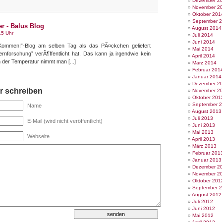
Dezember 2
November 2
Oktober 201
September 
r - Balus Blog
August 2014
15 Uhr
Juli 2014
Juni 2014
 Kommen!”-Blog am selben Tag als das PÃ¤ckchen geliefert
Mai 2014
ernforschung” verÃ¶ffentlicht hat. Das kann ja irgendwie kein
April 2014
 der Temperatur nimmt man [...]
März 2014
Februar 201
Januar 2014
Dezember 2
 schreiben
November 2
Oktober 201
September 
Name
August 2013
Juli 2013
E-Mail (wird nicht veröffentlicht)
Juni 2013
Mai 2013
Webseite
April 2013
März 2013
Februar 201
Januar 2013
Dezember 2
November 2
Oktober 201
September 
August 2012
Juli 2012
Juni 2012
Mai 2012