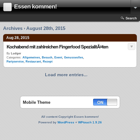
Essen kommen!
Search
Archives › August 28th, 2015
Aug 28, 2015
Kochabend mit zahlreichen Fingerfood SpezialitÃ¤ten
By
Ludger
Categories:
Allgemeines
,
Besuch
,
Event
,
Genussvolles
,
Partyservice
,
Restaurant
,
Rezept
Load more entries...
Mobile Theme
All content Copyright Essen kommen!
Powered by
WordPress
+
WPtouch 1.9.26