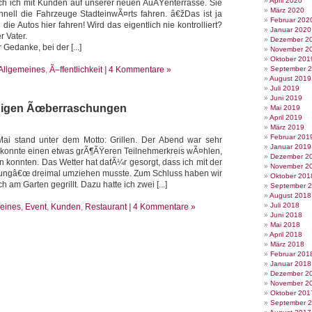
April 2020
ch ich mit Kunden auf unserer neuen AuÃŸenterrasse. Sie
März 2020
hnell die Fahrzeuge StadteinwÃ¤rts fahren. â€žDas ist ja
Februar 202
 die Autos hier fahren! Wird das eigentlich nie kontrolliert?
Januar 2020
r Vater.
Dezember 2
 Gedanke, bei der [...]
November 2
Oktober 201
Allgemeines
,
Ã–ffentlichkeit
|
4 Kommentare »
September 
August 2019
Juli 2019
Juni 2019
einigen Ãœberraschungen
Mai 2019
April 2019
März 2019
Februar 201
i stand unter dem Motto: Grillen. Der Abend war sehr
Januar 2019
h konnte einen etwas grÃ¶ÃŸeren Teilnehmerkreis wÃ¤hlen,
Dezember 2
en konnten. Das Wetter hat dafÃ¼r gesorgt, dass ich mit der
November 2
tungâ€œ dreimal umziehen musste. Zum Schluss haben wir
Oktober 201
 am Garten gegrillt. Dazu hatte ich zwei [...]
September 
August 2018
Juli 2018
eines
,
Event
,
Kunden
,
Restaurant
|
4 Kommentare »
Juni 2018
Mai 2018
April 2018
März 2018
Februar 201
Januar 2018
Dezember 2
November 2
Oktober 201
September 