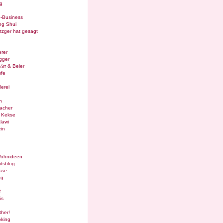
g
e-Business
ng Shui
tzger hat gesagt
rer
gger
¼rr & Beier
ufe
lerei
n
acher
g Kekse
lawi
in
Wohnideen
itsblog
sse
og
2
is
ther!
oking