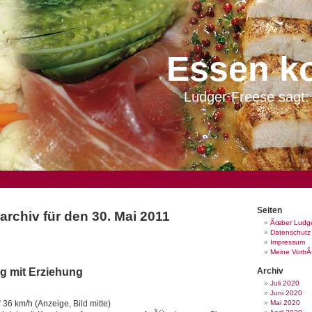
Essen k
Ludger Freese sagt: 
Seiten
archiv für den 30. Mai 2011
Ãœber Ludge
Datenschutz
Impressum
Meine Vortr
g mit Erziehung
Archiv
Juli 2020
Juni 2020
” 36 km/h (Anzeige, Bild mitte)
Mai 2020