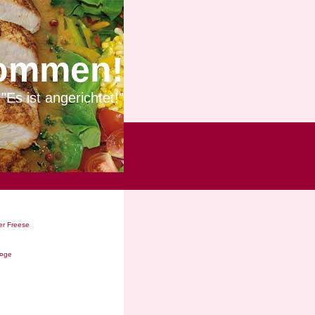
ommen!
"Es ist angerichtet!"
r Freese
Ã¤ge