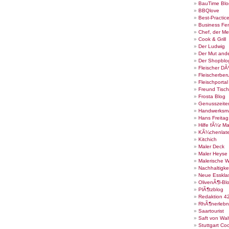
BauTime Blo
BBQlove
Best-Practic
Business Fe
Chef, der Me
Cook & Grill
Der Ludwig
Der Mut ande
Der Shopblo
Fleischer DÃ
Fleischerber
Fleischportal
Freund Tisch
Frosta Blog
Genusszeite
Handwerksm
Hans Freita
Hilfe fÃ¼r Ma
KÃ¼chenlate
Kitchich
Maler Deck
Maler Heyse
Malerische 
Nachhaltigke
Neue Esskla
OlivenÃ¶l-Bl
PlÃ¶tzblog
Redaktion 4
RhÃ¶nerlebn
Saartourist
Saft von Wal
Stuttgart Co