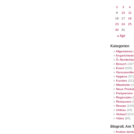
2
3
4
9
10
11
16
17
18
23
24
25
30
31
« Apr
Kategorien
Allgemeines
Angerichtete
Ã–ffentlichke
Besuch
(187
Event
(326)
Genussvolle
Hygiene
(57)
Kunden
(321
Mitarbeiter
(1
Neue Produk
Partyservice
Regionales
(
Restaurant
(
Rezept
(105)
Umbau
(43)
Verkauf
(210
Video
(85)
Blogroll. Am T
Anders denk