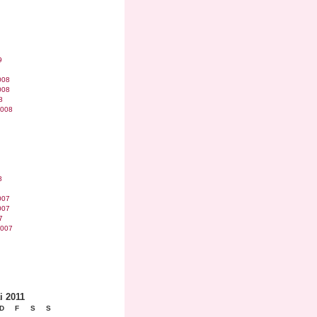
9
008
008
8
2008
8
007
007
7
2007
i 2011
D
F
S
S