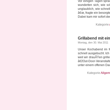
Vor einigen Tagen spra
wunderten sich, wie sc
unglaublich, wie schnell
â€œ, fragte ein besorgte
Dabei kam mir sofort der
Kategorie
Grillabend mit 
Montag, den 30. Mai 2011
Unser Kochabend im Ma
schnell ausgebucht. Ic
weil wir drauÃŸen grill
â€žOut-Door-Veranstal
unter einem offenen Dach
Kategorie
Allgem