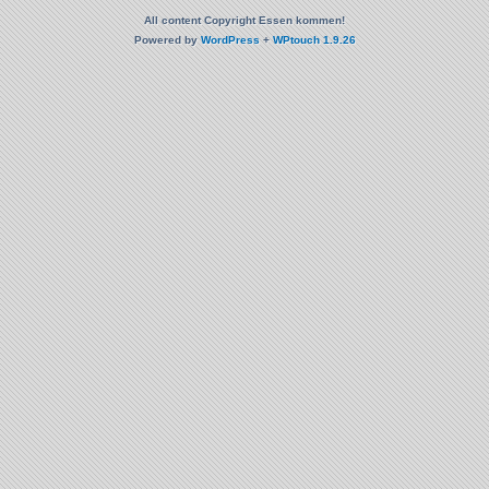
All content Copyright Essen kommen!
Powered by
WordPress
+
WPtouch 1.9.26