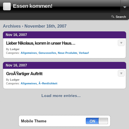
Essen kommen!
Search
Archives › November 16th, 2007
Nov 16, 2007
Lieber Nikolaus, komm in unser Haus…
By
Ludger
Categories:
Allgemeines
,
Genussvolles
,
Neue Produkte
,
Verkauf
Nov 16, 2007
GroÃŸartiger Auftritt
By
Ludger
Categories:
Allgemeines
,
Ã–ffentlichkeit
Load more entries...
Mobile Theme