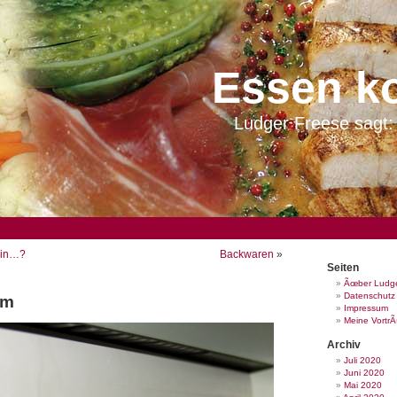
Essen k
Ludger Freese sagt: 
ein…?
Backwaren
»
Seiten
Ãœber Ludge
Datenschutz
om
Impressum
Meine Vortr
Archiv
Juli 2020
Juni 2020
Mai 2020