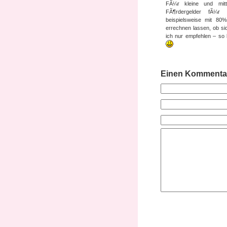
FÃ¼r kleine und mitt
FÃ¶rdergelder fÃ¼r E
beispielsweise mit 80
errechnen lassen, ob s
ich nur empfehlen – so
Einen Kommentar