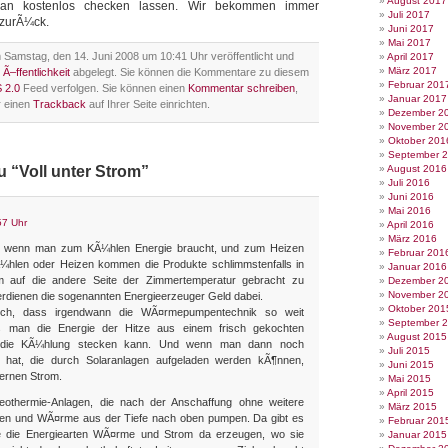
August 2017
man kostenlos checken lassen. Wir bekommen immer
Juli 2017
zurÃ¼ck.
Juni 2017
Mai 2017
 Samstag, den 14. Juni 2008 um 10:41 Uhr veröffentlicht und
April 2017
März 2017
,
Ã–ffentlichkeit
abgelegt. Sie können die Kommentare zu diesem
Februar 201
 2.0
Feed verfolgen. Sie können einen
Kommentar schreiben
,
Januar 2017
r einen
Trackback
auf Ihrer Seite einrichten.
Dezember 2
November 2
Oktober 201
September 
u “Voll unter Strom”
August 2016
Juli 2016
Juni 2016
Mai 2016
57 Uhr
April 2016
März 2016
ch, wenn man zum KÃ¼hlen Energie braucht, und zum Heizen
Februar 201
¼hlen oder Heizen kommen die Produkte schlimmstenfalls in
Januar 2016
 auf die andere Seite der Zimmertemperatur gebracht zu
Dezember 2
November 2
rdienen die sogenannten Energieerzeuger Geld dabei.
Oktober 201
och, dass irgendwann die WÃ¤rmepumpentechnik so weit
September 
ass man die Energie der Hitze aus einem frisch gekochten
August 2015
n die KÃ¼hlung stecken kann. Und wenn man dann noch
Juli 2015
 hat, die durch Solaranlagen aufgeladen werden kÃ¶nnen,
Juni 2015
ernen Strom.
Mai 2015
April 2015
othermie-Anlagen, die nach der Anschaffung ohne weitere
März 2015
fen und WÃ¤rme aus der Tiefe nach oben pumpen. Da gibt es
Februar 201
ie die Energiearten WÃ¤rme und Strom da erzeugen, wo sie
Januar 2015