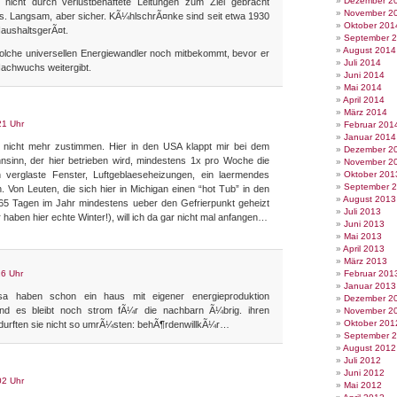
Dezember 2
nicht durch verlustbehaftete Leitungen zum Ziel gebracht
November 2
as. Langsam, aber sicher. KÃ¼hlschrÃ¤nke sind seit etwa 1930
Oktober 201
HaushaltsgerÃ¤t.
September 
August 2014
solche universellen Energiewandler noch mitbekommt, bevor er
Juli 2014
achwuchs weitergibt.
Juni 2014
Mai 2014
April 2014
März 2014
21 Uhr
Februar 201
Januar 2014
nicht mehr zustimmen. Hier in den USA klappt mir bei dem
Dezember 2
sinn, der hier betrieben wird, mindestens 1x pro Woche die
November 2
h verglaste Fenster, Luftgeblaeseheizungen, ein laermendes
Oktober 201
September 
 Von Leuten, die sich hier in Michigan einen “hot Tub” in den
August 2013
365 Tagen im Jahr mindestens ueber den Gefrierpunkt geheizt
Juli 2013
 haben hier echte Winter!), will ich da gar nicht mal anfangen…
Juni 2013
Mai 2013
April 2013
März 2013
26 Uhr
Februar 201
Januar 2013
sa haben schon ein haus mit eigener energieproduktion
Dezember 2
nd es bleibt noch strom fÃ¼r die nachbarn Ã¼brig. ihren
November 2
Oktober 201
 durften sie nicht so umrÃ¼sten: behÃ¶rdenwillkÃ¼r…
September 
August 2012
Juli 2012
Juni 2012
02 Uhr
Mai 2012