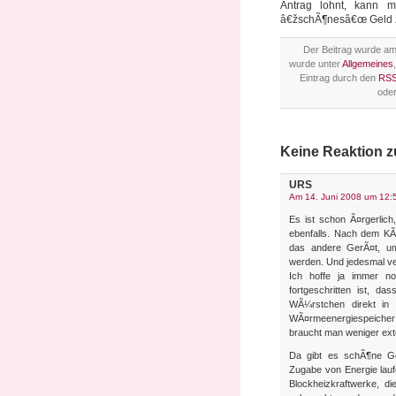
Antrag lohnt, kann 
â€žschÃ¶nesâ€œ Geld 
Der Beitrag wurde am
wurde unter
Allgemeines
Eintrag durch den
RSS
ode
Keine Reaktion z
URS
Am 14. Juni 2008 um 12:
Es ist schon Ã¤rgerli
ebenfalls. Nach dem KÃ
das andere GerÃ¤t, um
werden. Und jedesmal ve
Ich hoffe ja immer n
fortgeschritten ist, d
WÃ¼rstchen direkt i
WÃ¤rmeenergiespeicher
braucht man weniger ext
Da gibt es schÃ¶ne Ge
Zugabe von Energie lau
Blockheizkraftwerke, d