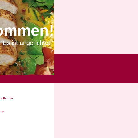
ommen!
"Es ist angerichtet!"
r Freese
Ã¤ge