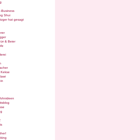
g
e-Business
ng Shui
tzger hat gesagt
rer
gger
¼rr & Beier
ufe
lerei
n
acher
g Kekse
lawi
in
Wohnideen
itsblog
sse
og
2
is
ther!
oking