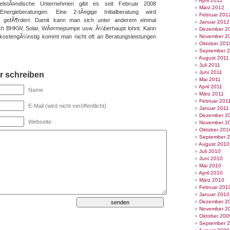
April 2012
elstÃ¤ndische Unternehmen gibt es seit Februar 2008
März 2012
nergieberatungen. Eine 2-tÃ¤gige Initialberatung wird
Februar 201
% gefÃ¶rdert. Damit kann man sich unter anderem einmal
Januar 2012
ich BHKW, Solar, WÃ¤rmepumpe usw. Ã¼berhaupt lohnt. Kann
Dezember 2
 kostengÃ¼nstig kommt man nicht oft an Beratungsleistungen
November 2
Oktober 201
September 
August 2011
Juli 2011
Juni 2011
 schreiben
Mai 2011
April 2011
Name
März 2011
Februar 201
E-Mail (wird nicht veröffentlicht)
Januar 2011
Dezember 2
Webseite
November 2
Oktober 201
September 
August 2010
Juli 2010
Juni 2010
Mai 2010
April 2010
März 2010
Februar 201
Januar 2010
Dezember 2
November 2
Oktober 200
September 