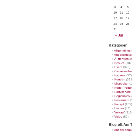
3
4
5
10
11
12
17
18
19
24
25
26
31
« Jul
Kategorien
Allgemeines
Angerichtete
Ã–ffentlichke
Besuch
(187
Event
(326)
Genussvolle
Hygiene
(57)
Kunden
(321
Mitarbeiter
(1
Neue Produk
Partyservice
Regionales
(
Restaurant
(
Rezept
(105)
Umbau
(43)
Verkauf
(210
Video
(85)
Blogroll. Am T
Anders denk