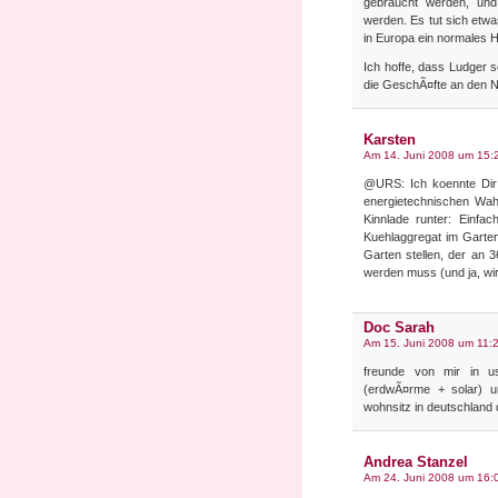
gebraucht werden, und 
werden. Es tut sich etw
in Europa ein normales 
Ich hoffe, dass Ludger 
die GeschÃ¤fte an den N
Karsten
Am 14. Juni 2008 um 15:
@URS: Ich koennte Dir 
energietechnischen Wahn
Kinnlade runter: Einfac
Kuehlaggregat im Garten.
Garten stellen, der an 
werden muss (und ja, wir
Doc Sarah
Am 15. Juni 2008 um 11:
freunde von mir in u
(erdwÃ¤rme + solar) u
wohnsitz in deutschland
Andrea Stanzel
Am 24. Juni 2008 um 16: