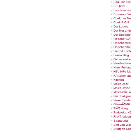
BauTime Blo
BBQlove
Best-Practic
Business Fe
Chef, der Me
Cook & Grill
Der Ludwig
Der Mut ande
Der Shopblo
Fleischer DÃ
Fleischerber
Fleischportal
Freund Tisch
Frosta Blog
Genusszeite
Handwerksm
Hans Freita
Hilfe fÃ¼r Ma
KÃ¼chenlate
Kitchich
Maler Deck
Maler Heyse
Malerische 
Nachhaltigke
Neue Esskla
OlivenÃ¶l-Bl
PlÃ¶tzblog
Redaktion 4
RhÃ¶nerlebn
Saartourist
Saft von Wal
Stuttgart Co