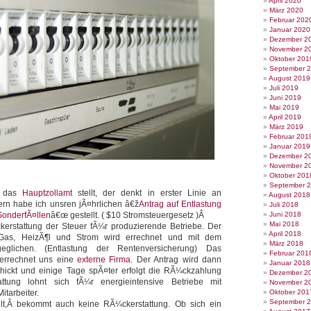
April 2020
März 2020
Februar 202
Januar 2020
Dezember 2
November 2
Oktober 201
September 
August 2019
Juli 2019
Juni 2019
Mai 2019
April 2019
März 2019
Februar 201
Januar 2019
Dezember 2
November 2
Oktober 201
September 
n das
Hauptzollamt
stellt, der denkt in erster Linie an
August 2018
ern habe ich unsren jÃ¤hrlichen â€ž
Antrag auf Entlastung
Juli 2018
SonderfÃ¤llen
â€œ gestellt. ( $10 Stromsteuergesetz )Â
Juni 2018
Mai 2018
erstattung der Steuer fÃ¼r produzierende Betriebe. Der
April 2018
Gas, HeizÃ¶l und Strom wird errechnet und mit dem
März 2018
geglichen. (Entlastung der Rentenversicherung) Das
Februar 201
 errechnet uns eine
externe Firma
. Der Antrag wird dann
Januar 2018
hickt und einige Tage spÃ¤ter erfolgt die RÃ¼ckzahlung
Dezember 2
attung lohnt sich fÃ¼r energieintensive Betriebe mit
November 2
itarbeiter.
Oktober 201
September 
llt,Â bekommt auch keine RÃ¼ckerstattung. Ob sich ein